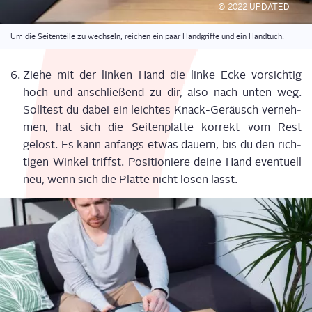
© 2022 UPDATED
Um die Sei­ten­tei­le zu wech­seln, rei­chen ein paar Hand­grif­fe und ein Handtuch.
Zie­he mit der lin­ken Hand die lin­ke Ecke vor­sich­tig
hoch und anschlie­ßend zu dir, also nach unten weg.
Soll­test du dabei ein leich­tes Knack-Geräusch ver­neh­
men, hat sich die Sei­ten­plat­te kor­rekt vom Rest
gelöst. Es kann anfangs etwas dau­ern, bis du den rich­
ti­gen Win­kel triffst. Posi­tio­nie­re dei­ne Hand even­tu­ell
neu, wenn sich die Plat­te nicht lösen lässt.