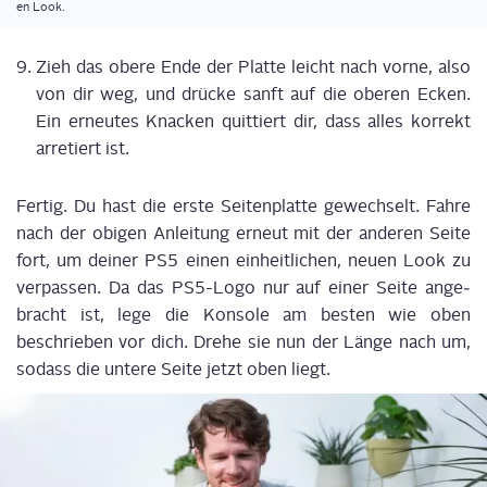
en Look.
Zieh das obe­re Ende der Plat­te leicht nach vor­ne, also
von dir weg, und drü­cke sanft auf die obe­ren Ecken.
Ein erneu­tes Kna­cken quit­tiert dir, dass alles kor­rekt
arre­tiert ist.
Fer­tig. Du hast die ers­te Sei­ten­plat­te gewech­selt. Fah­re
nach der obi­gen Anlei­tung erneut mit der ande­ren Sei­te
fort, um dei­ner PS5 einen ein­heit­li­chen, neu­en Look zu
ver­pas­sen. Da das PS5-Logo nur auf einer Sei­te ange­
bracht ist, lege die Kon­so­le am bes­ten wie oben
beschrie­ben vor dich. Dre­he sie nun der Län­ge nach um,
sodass die unte­re Sei­te jetzt oben liegt.