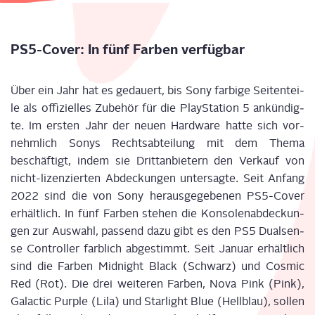
PS5-Cover: In fünf Far­ben verfügbar
Über ein Jahr hat es gedau­ert, bis Sony far­bi­ge Sei­ten­tei­
le als offi­zi­el­les Zube­hör für die Play­Sta­ti­on 5 ankün­dig­
te. Im ers­ten Jahr der neu­en Hard­ware hat­te sich vor­
nehm­lich Sonys Rechts­ab­tei­lung mit dem The­ma
beschäf­tigt, indem sie Dritt­an­bie­tern den Ver­kauf von
nicht-lizen­zier­ten Abde­ckun­gen unter­sag­te. Seit Anfang
2022 sind die von Sony her­aus­ge­ge­be­nen PS5-Cover
erhält­lich. In fünf Far­ben ste­hen die Kon­so­len­ab­de­ckun­
gen zur Aus­wahl, pas­send dazu gibt es den PS5 Dual­sen­
se Con­trol­ler farb­lich abge­stimmt. Seit Janu­ar erhält­lich
sind die Far­ben Mid­night Black (Schwarz) und
Cos­mic
Red
(Rot). Die drei wei­te­ren Far­ben, Nova Pink (Pink),
Galac­tic Pur­ple (Lila) und Star­light Blue (Hell­blau), sol­len