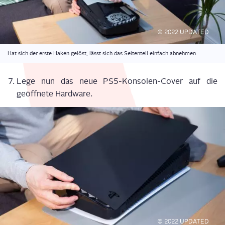
© 2022 UPDATED
Hat sich der ers­te Haken gelöst, lässt sich das Sei­ten­teil ein­fach abnehmen.
Lege nun das neue PS5-Kon­so­len-Cover auf die
geöff­ne­te Hard­ware.
© 2022 UPDATED