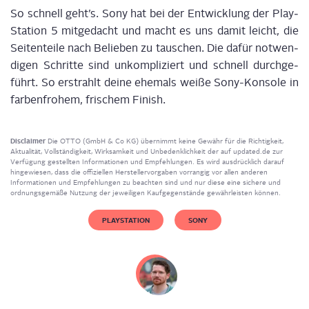
So schnell geht’s. Sony hat bei der Ent­wick­lung der Play­
Sta­ti­on 5 mit­ge­dacht und macht es uns damit leicht, die
Sei­ten­tei­le nach Belie­ben zu tau­schen. Die dafür not­wen­
di­gen Schrit­te sind unkom­pli­ziert und schnell durch­ge­
führt. So erstrahlt dei­ne ehe­mals wei­ße Sony-Kon­so­le
in
far­ben­fro­hem, fri­schem Finish
.
Disclaimer
Die OTTO (GmbH & Co KG) übernimmt keine Gewähr für die Richtigkeit,
Aktualität, Vollständigkeit, Wirksamkeit und Unbedenklichkeit der auf updated.de zur
Verfügung gestellten Informationen und Empfehlungen. Es wird ausdrücklich darauf
hingewiesen, dass die offiziellen Herstellervorgaben vorrangig vor allen anderen
Informationen und Empfehlungen zu beachten sind und nur diese eine sichere und
ordnungsgemäße Nutzung der jeweiligen Kaufgegenstände gewährleisten können.
PLAYSTATION
SONY