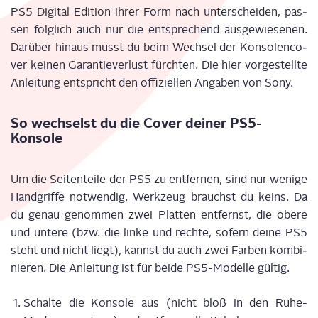
PS5 Digi­tal Edi­ti­on ihrer Form nach unter­schei­den, pas­
sen folg­lich auch nur die ent­spre­chend aus­ge­wie­se­nen.
Dar­über hin­aus musst du beim Wech­sel der Kon­so­len­co­
ver kei­nen Garan­tie­ver­lust fürch­ten. Die hier vor­ge­stell­te
Anlei­tung ent­spricht den offi­zi­el­len Anga­ben von Sony.
So wech­selst du die Cover dei­ner PS5-
Konsole
Um die Sei­ten­tei­le der PS5 zu ent­fer­nen, sind nur weni­ge
Hand­grif­fe not­wen­dig. Werk­zeug brauchst du keins. Da
du genau genom­men zwei Plat­ten ent­fernst, die obe­re
und unte­re (bzw. die lin­ke und rech­te, sofern dei­ne PS5
steht und nicht liegt), kannst du auch zwei Far­ben kom­bi­
nie­ren. Die Anlei­tung ist für bei­de PS5-Model­le gül­tig.
Schal­te die Kon­so­le aus (nicht bloß in den Ruhe-