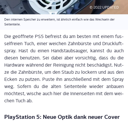
© 2022 UPDATED
Den inter­nen Spei­cher zu erwei­tern, ist ähn­lich ein­fach wie das Wech­seln der
Seitenteile.
Die geöff­ne­te PS5 befreist du am bes­ten mit einem fus­
sel­frei­en Tuch, einer wei­chen Zahn­bürs­te und Druck­luft­
spray. Hast du einen Hand­staub­sauger, kannst du auch
die­sen benut­zen. Sei dabei aber vor­sich­tig, dass du die
Hard­ware wäh­rend der Rei­ni­gung nicht beschä­digst. Nut­
ze die Zahn­bürs­te, um den Staub zu lockern und aus den
Ecken zu put­zen. Pus­te ihn anschlie­ßend mit dem Spray
weg. Sofern du die alten Sei­ten­tei­le wie­der anbau­en
möch­test, wische auch hier die Innen­sei­ten mit dem wei­
chen Tuch ab.
Play­Sta­ti­on 5: Neue Optik dank neu­er Cover