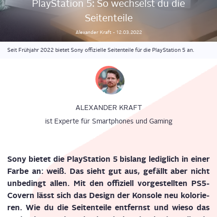
Play­Sta­ti­on 5: So wech­selst du die
Seitenteile
Alexander
Kraft
-
12.03.2022
Seit Frühjahr 2022 bietet Sony offizielle Seitenteile für die PlayStation 5 an.
ALEXANDER KRAFT
ist Experte für Smartphones und Gaming
Sony bie­tet die Play­Sta­ti­on 5 bis­lang ledig­lich in einer
Far­be an: weiß. Das sieht gut aus, gefällt aber nicht
unbe­dingt allen.
Mit den offi­zi­ell vor­ge­stell­ten PS5-
Covern
lässt sich das Design der Kon­so­le neu kolo­rie­
ren. Wie du die Sei­ten­tei­le ent­fernst und wie­so das