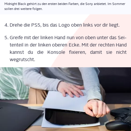
Mid­night Black gehört zu den ers­ten bei­den Far­ben, die Sony anbie­tet. Im Som­mer
sol­len drei wei­te­re folgen.
Dre­he die PS5, bis das Logo oben links vor dir liegt.
Grei­fe mit der lin­ken Hand nun von oben unter das Sei­
ten­teil in der lin­ken obe­ren Ecke. Mit der rech­ten Hand
kannst du die Kon­so­le fixie­ren, damit sie nicht
wegrutscht.