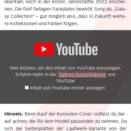
eben­falls noch in der ers­ten Jah­res­hälf­te 2022 erschei­
nen. Die fünf far­bi­gen
Face­pla­tes
bewirbt Sony als
„
Gala­
xy Coll­ec­tion
“
– gut mög­lich also, dass in Zukunft wei­te­
re Kol­lek­tio­nen und Far­ben folgen.
Display
"PS5
Console
Covers"
from
YouTube
Hier kli­cken, um den Inhalt von You­Tube anzuzeigen.
Erfah­re mehr in der
Daten­schutz­er­klä­rung
von
YouTube
Inhalt von You­tube immer anzeigen
Hin­weis:
Beim Kauf der Kon­so­len-Cover soll­test du dar­
auf ach­ten, die für dein Modell pas­sen­den zu neh­men. Da
sich die Sei­ten­plat­ten der Lauf­werk-Vari­an­te von der