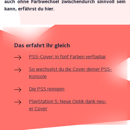
auch ohne Farb­wech­sel zwi­schen­durch sinn­voll sein
kann, erfährst du hier.
Das erfahrt ihr gleich
PS5-Cover: In fünf Far­ben verfügbar
So wech­selst du die Cover dei­ner PS5-
Konsole
Die PS5 reinigen
Play­Sta­ti­on 5: Neue Optik dank neu­
er Cover