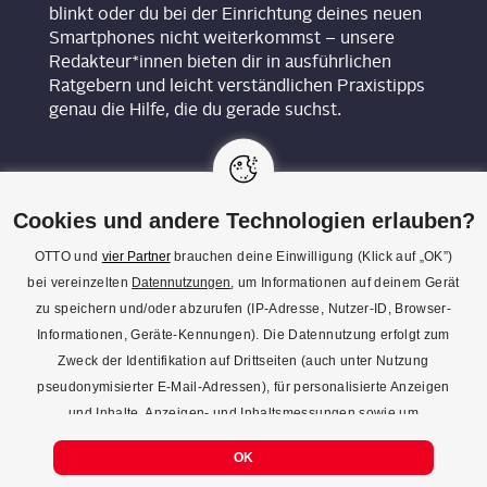
blinkt oder du bei der Einrichtung deines neuen
Smartphones nicht weiterkommst – unsere
Redakteur*innen bieten dir in ausführlichen
Ratgebern und leicht verständlichen Praxistipps
genau die Hilfe, die du gerade suchst.
Cookies und andere Technologien erlauben?
OTTO und
vier Partner
brauchen deine Einwilligung (Klick auf „OK”)
bei vereinzelten
Datennutzungen
, um Informationen auf deinem Gerät
KON­TAKT
zu speichern und/oder abzurufen (IP-Adresse, Nutzer-ID, Browser-
Informationen, Geräte-Kennungen). Die Datennutzung erfolgt zum
REDAK­TI­ON
Zweck der Identifikation auf Drittseiten (auch unter Nutzung
IMPRES­SUM
pseudonymisierter E-Mail-Adressen), für personalisierte Anzeigen
und Inhalte, Anzeigen- und Inhaltsmessungen sowie um
DATENSCHUTZ
Erkenntnisse über Zielgruppen und Produktentwicklungen zu
COOKIE-EINSTELLUNGEN
OK
gewinnen. Mehr Infos zur Einwilligung (inkl. Widerrufsmöglichkeit)