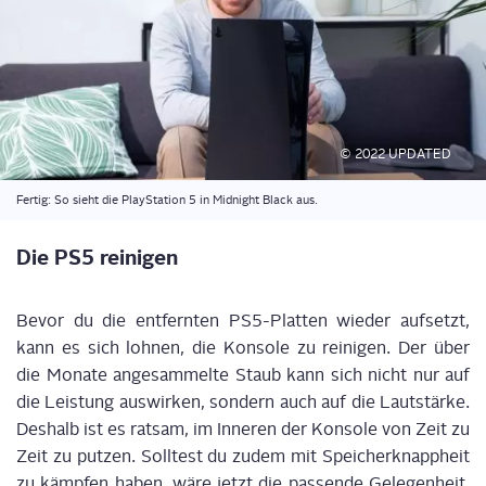
© 2022 UPDATED
Fer­tig: So sieht die Play­Sta­ti­on 5 in Mid­night Black aus.
Die PS5 reinigen
Bevor du die ent­fern­ten PS5-Plat­ten wie­der auf­setzt,
kann es sich loh­nen, die Kon­so­le zu rei­ni­gen. Der über
die Mona­te ange­sam­mel­te Staub kann sich nicht nur auf
die Leis­tung aus­wir­ken, son­dern auch auf die Laut­stär­ke.
Des­halb ist es rat­sam, im Inne­ren der Kon­so­le von Zeit zu
Zeit zu put­zen. Soll­test du zudem mit Spei­cher­knapp­heit
zu kämp­fen haben, wäre jetzt die pas­sen­de Gele­gen­heit,