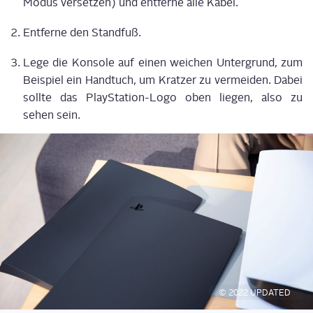
Modus ver­set­zen) und ent­fer­ne alle Kabel.
Ent­fer­ne den Standfuß.
Lege die Kon­so­le auf einen wei­chen Unter­grund, zum
Bei­spiel ein Hand­tuch, um Krat­zer zu ver­mei­den. Dabei
soll­te das Play­Sta­ti­on-Logo oben lie­gen, also zu
sehen sein.
© 2022 UPDATED