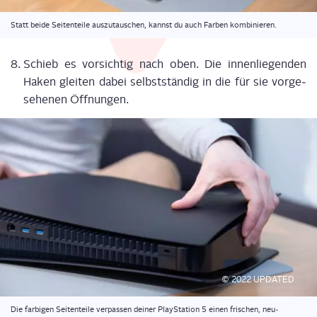
Statt bei­de Sei­ten­tei­le aus­zu­tau­schen, kannst du auch Far­ben kombinieren.
Schieb es vor­sich­tig nach oben. Die innen­lie­gen­den
Haken glei­ten dabei selbst­stän­dig in die für sie vor­ge­
se­he­nen Öff­nun­gen.
© 2022 UPDATED
Die far­bi­gen Sei­ten­tei­le ver­pas­sen dei­ner Play­Sta­ti­on 5 einen fri­schen, neu­