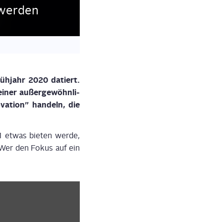
r werden
rüh­jahr 2020 datiert.
iner außer­ge­wöhn­li­
a­ti­on” han­deln, die
11 etwas bie­ten wer­de,
. Wer den Fokus auf ein