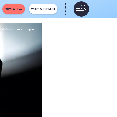
MOVE & PLAY
WORK & CONNECT
019
Mark Chan / Unsplash