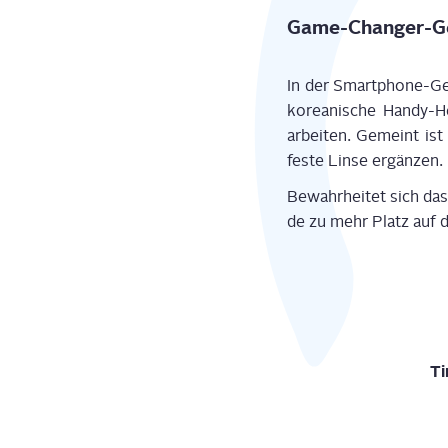
Game-Chan­ger-Geh
In der Smart­phone-Ger
ko­rea­ni­sche Han­dy-He
arbei­ten. Gemeint ist 
fes­te Lin­se ergän­zen.
Bewahr­hei­tet sich da
de zu mehr Platz auf de
Ti