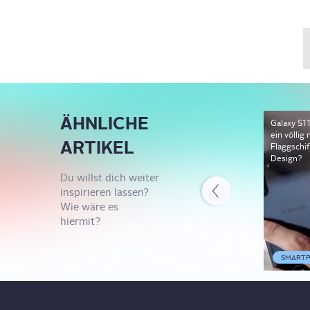
ÄHNLICHE
Galaxy S1
ein völlig
ARTIKEL
Flaggschif
Design?
Du willst dich weiter
inspirieren lassen?
Wie wäre es
hiermit?
SMARTP