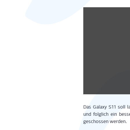
Das Gala­xy S11 soll 
und folg­lich ein bes­s
geschos­sen werden.