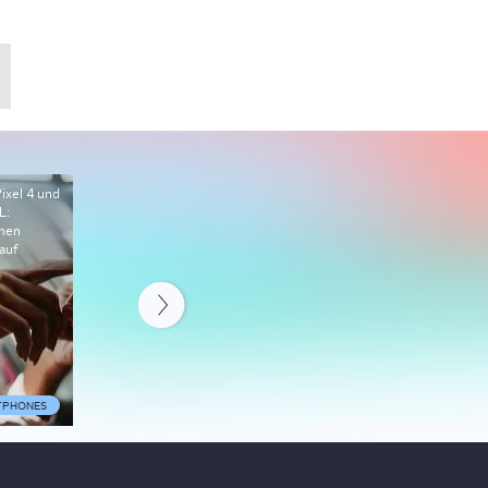
ixel 4 und
L:
men
auf
TPHONES