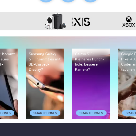
1: Kommt
Samsung Galaxy
Galaxy S11:
Google P
 neues
S11: Kommt es mit
Kleineres Punch-
Pixel 4 X
f-
3D-Curved-
hole, bessere
Codena
Display?
Kamera?
tauchen 
HONES
SMARTPHONES
SMARTPHONES
SMAR