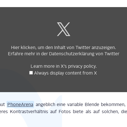
Display
content
from
X
Hier kli­cken, um den Inhalt von Twit­ter anzuzeigen.
Erfah­re mehr in der
Daten­schutz­er­klä­rung
von Twitter
Learn more in
X’s pri­va­cy poli­cy
.
Always dis­play con­tent from X
laut
Pho­ne­A­re­na
angeb­lich eine varia­ble Blen­de bekom­men,
e­res Kon­trast­ver­hält­nis auf Fotos bie­te als auf sol­chen, 