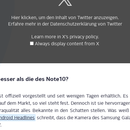
Hier kli­cken, um den Inhalt von Twit­ter anzuzeigen.
Erfah­re mehr in der
Daten­schutz­er­klä­rung
von Twitter
Learn more in
X’s pri­va­cy poli­cy
.
Always dis­play con­tent from X
es­ser als die des Note10?
st offi­zi­ell vor­ge­stellt und seit weni­gen Tagen erhält­lich. Es
f dem Markt, so viel steht fest. Den­noch ist sie her­vor­ra­gen
­qua­li­tät alles Bekann­te in den Schat­ten stel­len. Was weiß 
ndroid Head­lines
schreibt, dass die Kame­ra des Sam­sung Gala
.