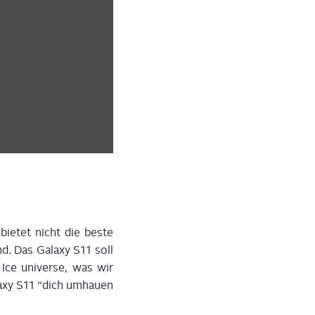
 bie­tet nicht die bes­te
d. Das Gala­xy S11 soll
Ice uni­ver­se, was wir
­xy S11 “dich umhau­en