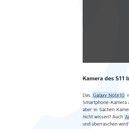
Kame­ra des S11 b
Das
Gala­xy Note10
i
Smart­phone-Kame­ra au
aber in Sachen Kame­ra
nicht wis­sen? Auch
A
und über­ra­schen wird”