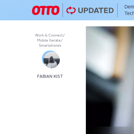
Dein
Tech
Work & Connect
/
Mobile Geräte
/
Smartphones
FABIAN KIST