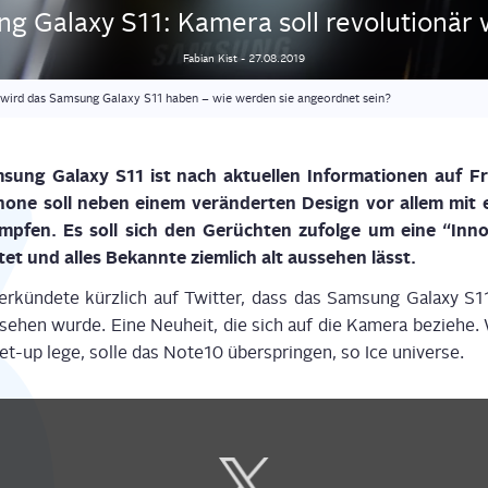
g Gala­xy S11: Kame­ra soll revo­lu­tio­nä
Fabian
Kist
-
27.08.2019
wird das Samsung Galaxy S11 haben – wie werden sie angeordnet sein?
ung Gala­xy S11 ist nach aktu­el­len Infor­ma­tio­nen auf F
one soll neben einem ver­än­der­ten Design vor allem mit e
p­fen. Es soll sich den Gerüch­ten zufol­ge um eine “Inno­v
tet und alles Bekann­te ziem­lich alt aus­se­hen lässt.
 ver­kün­de­te kürz­lich auf Twit­ter, dass das Sam­sung Gala­xy S
e­hen wur­de. Eine Neu­heit, die sich auf die Kame­ra bezie­he
Set-up lege, sol­le das Note10 über­sprin­gen, so Ice universe.
Display
content
from
X