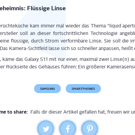
eim­nis: Flüs­si­ge Linse
üch­te­kü­che kam immer mal wie­der das The­ma “liquid aper­tu
r­stel­ler soll an die­ser fort­schritt­li­chen Tech­no­lo­gie ange
eine flüs­si­ge, durch Strom ver­form­ba­re Lin­se. Sie soll die im
 Das Kame­ra-Sicht­feld las­se sich so schnel­ler anpas­sen, heißt 
s, käme das Gala­xy S11 mit nur einer, maxi­mal zwei Linse(n) a
r Rück­sei­te des Gehäu­ses füh­ren: Ein grö­ße­rer Kame­ra­sen­s
SAMSUNG
SMARTPHONES
me to share:
Falls dir dieser Artikel gefallen hat, freuen wir u