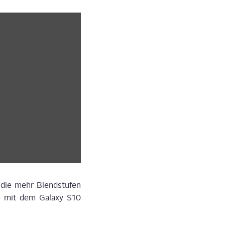
 die mehr Blend­stu­fen
die mit dem Gala­xy S10