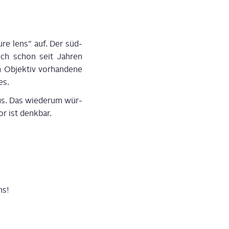
­re lens” auf. Der süd­
b­lich schon seit Jah­ren
 Objek­tiv vor­han­de­ne
es.
us. Das wie­der­um wür­
or ist denkbar.
ns!