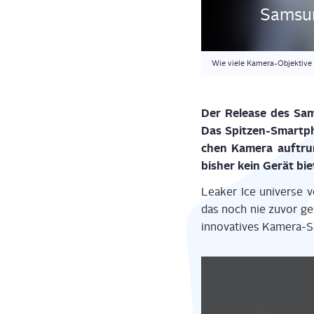
Sam­sun
Wie viele Kamera-Objektive 
Der Release des Sam­s
Das Spit­zen-Smart­ph
chen Kame­ra auf­trum
bis­her kein Gerät bie­
Lea­k­er Ice uni­ver­se
das noch nie zuvor ges
inno­va­ti­ves Kame­ra-