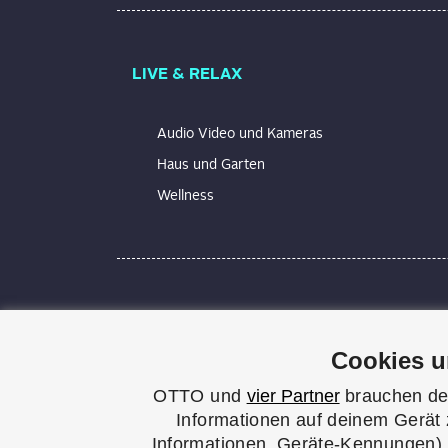
LIVE & RELAX
Audio Video und Kameras
Haus und Garten
Wellness
Technik macht Spaß und erleichtert unseren
Alles wird technisch, elektrisch, smart. Wir
Cookies u
Bei UPDATED findest du praxisnahe Lösunge
blinkt oder du bei der Einrichtung deines
OTTO und
vier Partner
brauchen dei
und leicht verständlichen Praxistipps genau 
Informationen auf deinem Gerät 
Informationen, Geräte-Kennungen). 