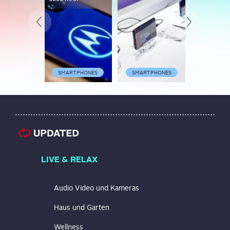
SMARTPHONES
SMARTPHONES
SMARTP
LIVE & RELAX
Audio Video und Kameras
Haus und Garten
Wellness