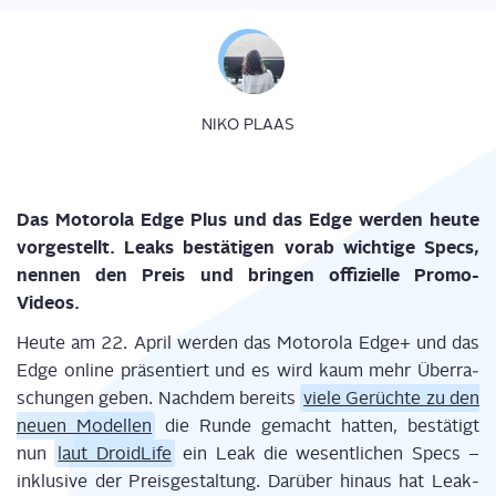
NIKO PLAAS
Das Moto­ro­la Edge Plus und das Edge wer­den heu­te
vor­ge­stellt. Leaks bestä­ti­gen vor­ab wich­ti­ge Specs,
nen­nen den Preis und brin­gen offi­zi­el­le Promo-
Videos.
Heu­te am 22. April wer­den das Moto­ro­la Edge+ und das
Edge online prä­sen­tiert und es wird kaum mehr Über­ra­
schun­gen geben. Nach­dem bereits
vie­le Gerüch­te zu den
neu­en Model­len
die Run­de gemacht hat­ten, bestä­tigt
nun
laut Dro­id­Life
ein Leak die wesent­li­chen Specs –
inklu­si­ve der Preis­ge­stal­tung. Dar­über hin­aus hat Leak-