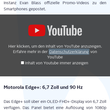
Instanz Evan Blass offi­zi­el­le Pro­mo-Vide­os zu den
Smart­phones gepostet.
Display
"Motorola
Edge
Plus
|
Official
Hier kli­cken, um den Inhalt von You­Tube anzuzeigen.
trailer
Erfah­re mehr in der
Daten­schutz­er­klä­rung
von
-
YouTube
introduction
Inhalt von You­tube immer anzeigen
22nd
april
2020"
from
Moto­ro­la Edge+: 6,7 Zoll und 90 Hz
YouTube
Das Edge+ soll über ein OLED-FHD+-Display von 6,7 Zoll
ver­fü­gen. Das Panel bie­tet eine Auf­lö­sung von 1080p