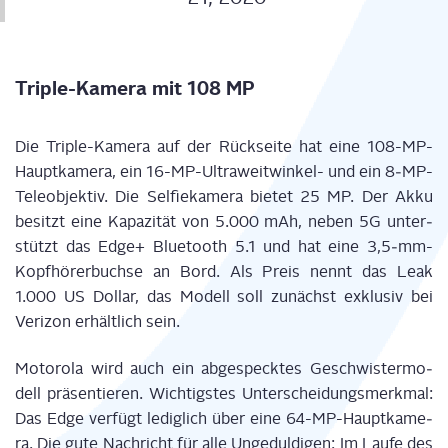
Tri­ple-Kame­ra mit 108 MP
Die Tri­ple-Kame­ra auf der Rück­sei­te hat eine 108-MP-
Haupt­ka­me­ra, ein 16-MP-Ultra­weit­win­kel- und ein 8‑MP-
Tele­ob­jek­tiv. Die Sel­fie­ka­me­ra bie­tet 25 MP. Der Akku
besitzt eine Kapa­zi­tät von 5.000 mAh, neben 5G unter­
stützt das Edge+ Blue­tooth 5.1 und hat eine 3,5‑mm-
Kopfhörerbuchse an Bord. Als Preis nennt das Leak
1.000 US Dol­lar, das Modell soll zunächst exklu­siv bei
Veri­zon erhält­lich sein.
Moto­ro­la wird auch ein abge­speck­tes Geschwis­ter­mo­
dell prä­sen­tie­ren. Wich­tigs­tes Unter­schei­dungs­merk­mal:
Das Edge ver­fügt ledig­lich über eine 64-MP-Haupt­ka­me­
ra. Die gute Nach­richt für alle Unge­dul­di­gen: Im Lau­fe des