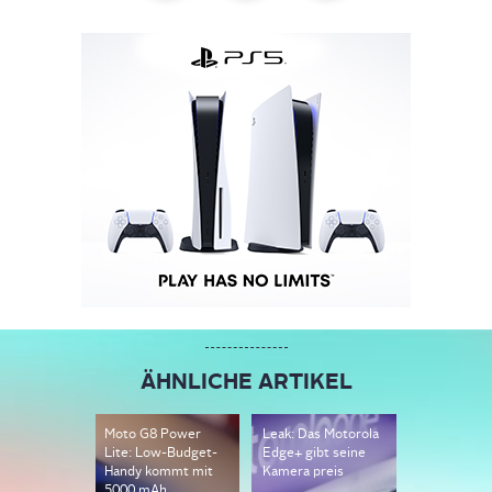
ÄHNLICHE ARTIKEL
Moto G8 Power
Leak: Das Motorola
Motorola E
Lite: Low-Budget-
Edge+ gibt seine
Tech-Daten
Handy kommt mit
Kamera preis
Stylus gele
5000 mAh