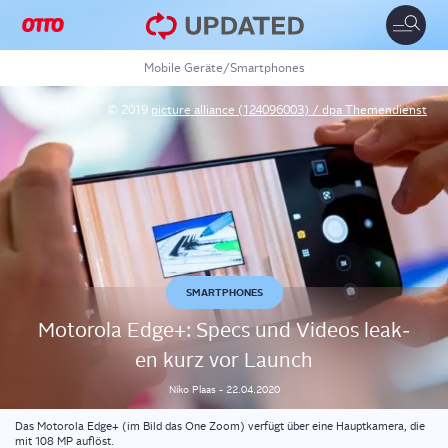
Toggle
naviga
Mobile Geräte
/
Smartphones
© 2019
picture alliance (124096003) / dpa Themendienst
SMARTPHONES
Moto­ro­la Edge+: Specs und Vide­os lea­k­
en kurz vor Launch
Niko
Plaas
-
22.04.2020
Das Motorola Edge+ (im Bild das One Zoom) verfügt über eine Hauptkamera, die
mit 108 MP auflöst.