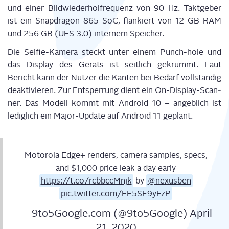
und einer Bild­wie­der­hol­fre­quenz von 90 Hz. Takt­ge­ber
ist ein Snapd­ra­gon 865 SoC, flan­kiert von 12 GB RAM
und 256 GB (UFS 3.0) inter­nem Speicher.
Die Sel­fie-Kame­ra steckt unter einem Punch-hole und
das Dis­play des Geräts ist seit­lich gekrümmt. Laut
Bericht kann der Nut­zer die Kan­ten bei Bedarf voll­stän­dig
deak­ti­vie­ren. Zur Ent­sper­rung dient ein On-Dis­play-Scan­
ner. Das Modell kommt mit Android 10 – angeb­lich ist
ledig­lich ein Major-Update auf Android 11 geplant.
Moto­ro­la Edge+ ren­ders, came­ra samples, specs,
and $1,000 pri­ce leak a day ear­ly
https://t.co/rcbbccMnjk
by
@nexusben
pic.twitter.com/FF5SF9yFzP
— 9to5Google.com (@9to5Google)
April
21, 2020