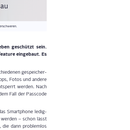
lau
 erschweren.
e­ben geschützt sein.
ea­ture ein­ge­baut. Es
hie­de­nen gespei­cher­
pps, Fotos und ande­re
nt­sperrt wer­den. Nach
edem Fall der Pass­code
das Smart­phone ledig­
gt wer­den – schon lässt
, die dann pro­blem­los