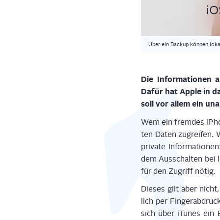
iO
Über ein Backup können loka
Die Infor­ma­tio­nen
Dafür hat Apple in das
soll vor allem ein unau
Wem ein frem­des iPho­n
ten Daten zugrei­fen.
pri­va­te Infor­ma­tio
dem Aus­schal­ten bei 
für den Zugriff nötig.
Die­ses gilt aber nic
lich per Fin­ger­ab­dru
sich über iTu­nes ein 