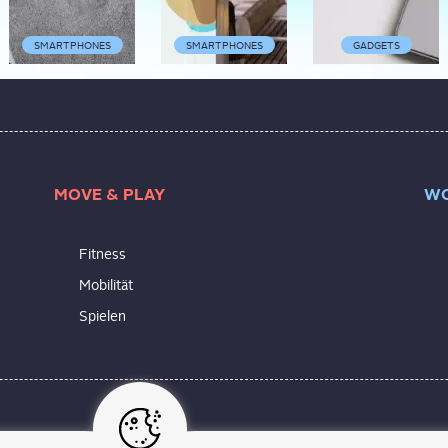
SMARTPHONES
SMARTPHONES
GADGETS
MOVE & PLAY
WO
Fitness
Mobilität
Spielen
 Alltag. Sie ist allgegenwärtig: von der akkubetriebenen Armb