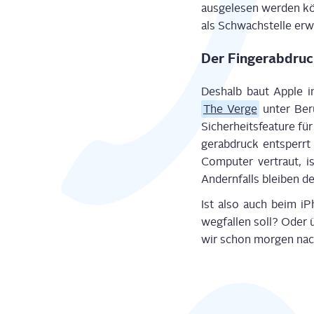
aus­ge­le­sen wer­den k
als Schwach­stel­le er
Der Fin­ger­ab­dru
Des­halb baut Apple im
The Ver­ge
unter Beru
Sicher­heits­fea­ture f
ger­ab­druck ent­sper
Com­pu­ter ver­traut, 
Andern­falls blei­ben 
Ist also auch beim iP
weg­fal­len soll? Oder 
wir schon mor­gen na