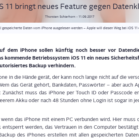
S 11 bringt neu­es Fea­ture gegen Datenk
Thorsten
Schierhorn
-
11.09.2017
l gespeicherte Daten vom iPhone ausgelesen werden – Apple will diesen Weg bei iOS 11
 auf dem iPho­ne sol­len künf­tig noch bes­ser vor Daten­di
 kom­men­de Betriebs­sys­tem iOS 11 ein neu­es Sicher­heits­f
­to­ri­sier­tes Back­up verhindern.
e in die Hän­de gerät, der kann noch lan­ge nicht auf die ver­sc
 Wem das Gerät gehört, Bank­da­ten, Pass­wör­ter – aber auch A
­nen: Zunächst muss das iPho­ne per Touch ID oder Pass­code e
lee­rem Akku oder nach 48 Stun­den ohne Log­in ist sogar in j
ht, wenn das iPho­ne mit einem PC ver­bun­den wird. Hier muss 
ck ent­sperrt wer­den, das Ver­trau­en in den Com­pu­ter bestä­ti
Back­up des iPho­nes erstel­len mit allen gespei­cher­ten Daten