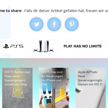
me to share:
Falls dir dieser Artikel gefallen hat, freuen wir u
iOS 11: Karten-App
iOS 11: Das sind
Apple AirPods:
Maps weist
die Neuerungen
Neue
Spaziergängern
für iPhone und
Steuerungsmöglic
virtuell den Weg
iPad
hkeiten mit iOS 11