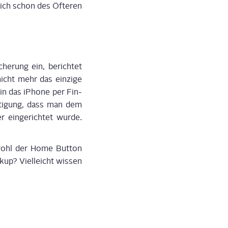
 sich schon des Öfte­ren
he­rung ein, berich­tet
icht mehr das ein­zi­ge
in das iPho­ne per Fin­
­ti­gung, dass man dem
ein­ge­rich­tet wur­de.
bwohl der Home But­ton
­up? Viel­leicht wis­sen