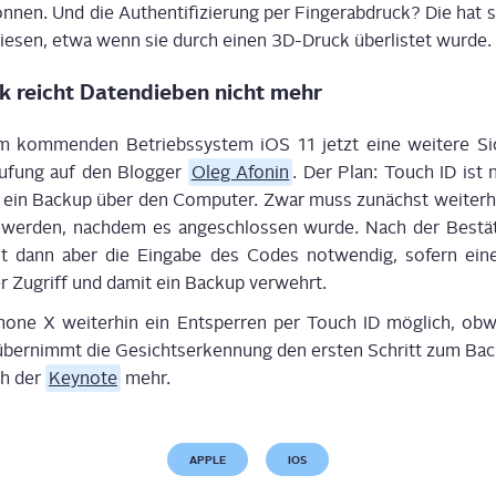
ön­nen. Und die Authen­ti­fi­zie­rung per Fin­ger­ab­druck? Die hat
wie­sen, etwa wenn sie durch einen 3D-Druck über­lis­tet wurde.
ck reicht Daten­die­ben nicht mehr
 kom­men­den Betriebs­sys­tem iOS 11 jetzt eine wei­te­re Sic
­fung auf den Blog­ger
Oleg Afon­in
. Der Plan: Touch ID ist n
ür ein Back­up über den Com­pu­ter. Zwar muss zunächst wei­ter­h
rt wer­den, nach­dem es ange­schlos­sen wur­de. Nach der Bestä
ist dann aber die Ein­ga­be des Codes not­wen­dig, sofern einer 
der Zugriff und damit ein Back­up verwehrt.
ho­ne X wei­ter­hin ein Ent­sper­ren per Touch ID mög­lich, o
über­nimmt die Gesichts­er­ken­nung den ers­ten Schritt zum Back
ch der
Key­note
mehr.
APPLE
IOS