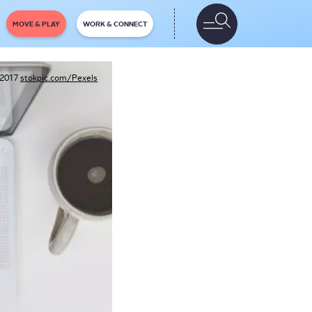
MOVE & PLAY
WORK & CONNECT
2017
stokpic.com/Pexels