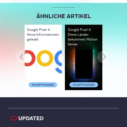
ÄHNLICHE ARTIKEL
Google Pixel 4:
Google Pixel 4:
Google präs
Neue Informationen
Diese Länder
Pixel 4 offiz
geleakt
bekommen Motion
Oktober
Sense
SMARTPHONES
SMARTPHONES
SMARTP