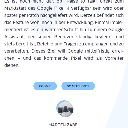
Es ist noch nicht klar, ob “Rai­se to talk” direkt zum
Markt­start des Goog­le Pixel 4 ver­füg­bar sein wird oder
spä­ter per Patch nach­ge­lie­fert wird. Der­zeit befin­det sich
das Fea­ture wohl noch in der Ent­wick­lung. Ein­mal imple­
men­tiert ist es ein wei­te­rer Schritt hin zu einem Goog­le
Assistant, der sei­nen Benut­zer stän­dig beglei­tet und
stets bereit ist, Befeh­le und Fra­gen zu emp­fan­gen und zu
ver­ar­bei­ten. Die­ses Ziel will Goog­le mit­tel­fris­tig errei­
chen – und das kom­men­de Pixel wird als Vor­rei­ter
dienen.
GOOGLE
SMARTPHONES
MARTEN ZABEL