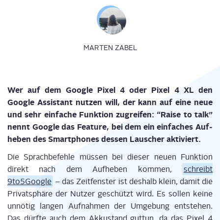
MARTEN ZABEL
Wer auf dem Goog­le Pixel 4 oder Pixel 4 XL den
Goog­le Assistant nut­zen will, der kann auf eine neue
und sehr ein­fa­che Funk­ti­on zugrei­fen: “Rai­se to talk”
nennt Goog­le das Fea­ture, bei dem ein ein­fa­ches Auf­
he­ben des Smart­phones des­sen Lau­scher aktiviert.
Die Sprach­be­feh­le müs­sen bei die­ser neu­en Funk­ti­on
direkt nach dem Auf­he­ben kom­men,
schreibt
9to5Google
– das Zeit­fens­ter ist des­halb klein, damit die
Pri­vat­sphä­re der Nut­zer geschützt wird. Es sol­len kei­ne
unnö­tig lan­gen Auf­nah­men der Umge­bung ent­ste­hen.
Das dürf­te auch dem Akku­stand gut­tun, da das Pixel 4