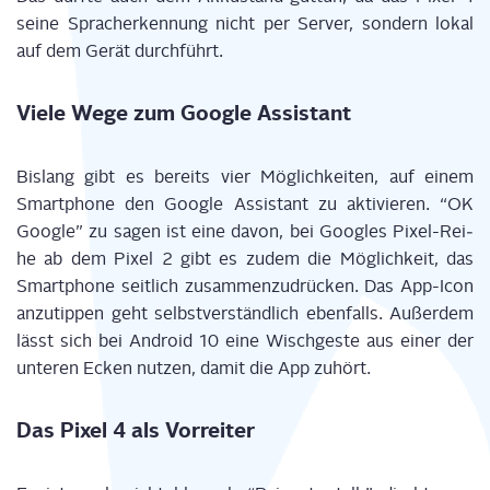
sei­ne Sprach­er­ken­nung nicht per Ser­ver, son­dern lokal
auf dem Gerät durchführt.
Vie­le Wege zum Goog­le Assistant
Bis­lang gibt es bereits vier Mög­lich­kei­ten, auf einem
Smart­phone den Goog­le Assistant zu akti­vie­ren. “OK
Goog­le” zu sagen ist eine davon, bei Goo­gles Pixel-Rei­
he ab dem Pixel 2 gibt es zudem die Mög­lich­keit, das
Smart­phone seit­lich zusam­men­zu­drü­cken. Das App-Icon
anzu­tip­pen geht selbst­ver­ständ­lich eben­falls. Außer­dem
lässt sich bei Android 10 eine Wisch­ges­te aus einer der
unte­ren Ecken nut­zen, damit die App zuhört.
Das Pixel 4 als Vorreiter