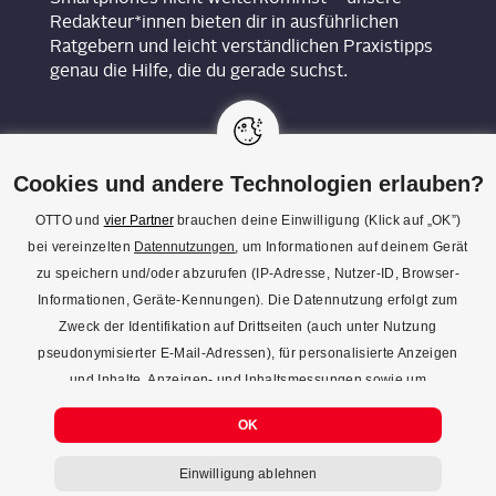
Redakteur*innen bieten dir in ausführlichen
Ratgebern und leicht verständlichen Praxistipps
genau die Hilfe, die du gerade suchst.
Cookies und andere Technologien erlauben?
OTTO und
vier Partner
brauchen deine Einwilligung (Klick auf „OK”)
bei vereinzelten
Datennutzungen
, um Informationen auf deinem Gerät
KON­TAKT
zu speichern und/oder abzurufen (IP-Adresse, Nutzer-ID, Browser-
Informationen, Geräte-Kennungen). Die Datennutzung erfolgt zum
REDAK­TI­ON
Zweck der Identifikation auf Drittseiten (auch unter Nutzung
IMPRES­SUM
pseudonymisierter E-Mail-Adressen), für personalisierte Anzeigen
und Inhalte, Anzeigen- und Inhaltsmessungen sowie um
DATENSCHUTZ
Erkenntnisse über Zielgruppen und Produktentwicklungen zu
COOKIE-EINSTELLUNGEN
OK
gewinnen. Mehr Infos zur Einwilligung (inkl. Widerrufsmöglichkeit)
und zu Einstellungsmöglichkeiten gibt’s jederzeit
hier
. Mit Klick auf
Einwilligung ablehnen
den Button "Einwilligung ablehnen" kannst du deine Einwilligung