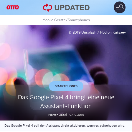
Toggle
naviga
Mobile Geräte
/
Smartphones
© 2019
Unsplash / Rodion Kutsaev
SMARTPHONES
Das Goog­le Pixel 4 bringt eine neue
Assistant-Funktion
Marten
Zabel
-
07.10.2019
Das Google Pixel 4 soll den Assistant direkt aktivieren, wenn es aufgehoben wird.