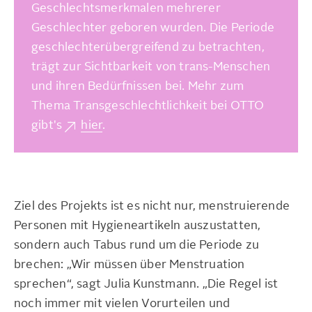
Geschlechtsmerkmalen mehrerer
Geschlechter geboren wurden. Die Periode
geschlechterübergreifend zu betrachten,
trägt zur Sichtbarkeit von trans-Menschen
und ihren Bedürfnissen bei. Mehr zum
Thema Transgeschlechtlichkeit bei OTTO
gibt's
hier
.
Ziel des Projekts ist es nicht nur, menstruierende
Personen mit Hygieneartikeln auszustatten,
sondern auch Tabus rund um die Periode zu
brechen: „Wir müssen über Menstruation
sprechen“, sagt Julia Kunstmann. „Die Regel ist
noch immer mit vielen Vorurteilen und