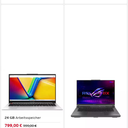
ASUS
ASUS
#8228, 15.6", Intel Core i9
ROG Strix G16 - 16" WUXGA
13900H, 10 x 5.0GHz, 16GB
- AMD Ryzen 9 8940HX -
RAM, 1TB SSD Business-
GeForce RTX 5070 Gaming-
Notebook
Notebook
15.6 Zoll
Bildschirmdiagonale
16 Zoll
Bildschirmdiagonale
Intel Core i9
Prozessor
AMD Ryzen™ 9
Prozessor
24 GB
Arbeitsspeicher
GeForce RTX™ 5070
Grafikkarte
799,00 €
ab 1.659,00 €
999,00 €
2.079,00 €