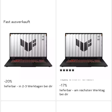
Fast ausverkauft
ASUS
ASUS
TUF A18 - 18" WUXGA -
TUF Gaming A16 R7 260 16
AMD Ryzen 7 260 - GeForce
1 5050 FA808UH-S8061W
RTX 5060 Gaming-Notebook
Gaming-Notebook
18 Zoll
Bildschirmdiagonale
18 Zoll
Bildschirmdiagonale
AMD Ryzen™ 7
Prozessor
AMD Ryzen 7
Prozessor
GeForce RTX™ 5060
Grafikkarte
GeForce RTX 5050
Grafikkarte
(1)
ab 1.489,00 €
1.869,00 €
ab 1.406,03 €
UVP
1.699,00 €
43,23 €
mtl. in 48 Raten
40,82 €
mtl. in 48 Raten
-20%
-17%
lieferbar - in 2-3 Werktagen bei dir
lieferbar - am nächsten Werktag
bei dir