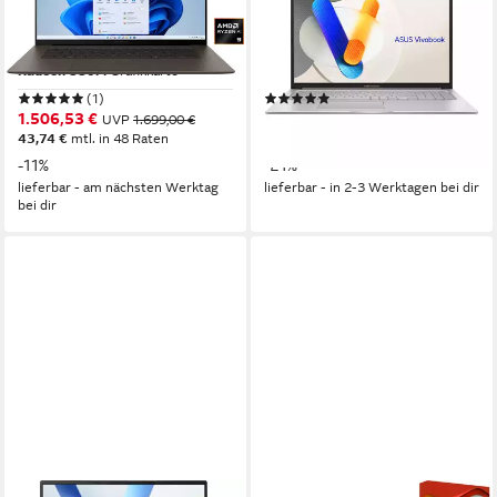
RK192W Notebook
Intel Core i7 1355U Notebook
16 Zoll
Bildschirmdiagonale
17.3 Zoll
Bildschirmdiagonale
AMD Ryzen™ AI 9
Prozessor
Intel Core i7
Prozessor
Radeon 880M
Grafikkarte
Iris Xe Graphics
Grafikkarte
(1)
(7)
1.506,53 €
ab 809,00 €
UVP
1.699,00 €
1.019,00 €
43,74 €
mtl. in 48 Raten
23,49 €
mtl. in 48 Raten
-11%
-21%
lieferbar - am nächsten Werktag
lieferbar - in 2-3 Werktagen bei dir
bei dir