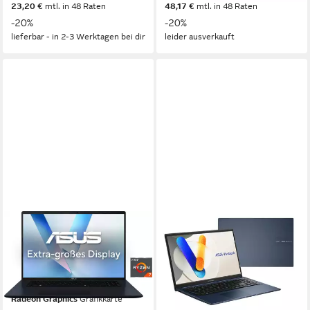
23,20 €
mtl. in 48 Raten
48,17 €
mtl. in 48 Raten
-20%
-20%
lieferbar - in 2-3 Werktagen bei dir
leider ausverkauft
ASUS
ASUS
Vivobook 16 M1605NAQ-
Vivobook 15 Laptop Intel
MB092W Notebook
Core 5 GHz, 16 GB RAM, 512
GB SSD, Windows 11
16 Zoll
Bildschirmdiagonale
AMD Ryzen 7
Prozessor
Notebook
Radeon Graphics
Grafikkarte