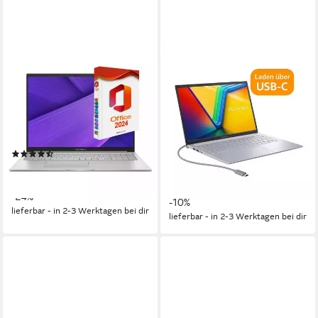
ASUS
ASUS
Vivobook 16 - Ryzen 7,
Vivobook #8472, 17.3", Intel
Business-Notebook
Core i7 1355U, 10 x 5.0GHz
Business-Notebook
16 Zoll
Bildschirmdiagonale
AMD Ryzen 7
Prozessor
17.3 Zoll
Bildschirmdiagonale
8 GB
Arbeitsspeicher
Intel Core i7
Prozessor
16 GB
Arbeitsspeicher
(2)
ab 649,00 €
UVP
849,00 €
699,00 €
779,00 €
18,84 €
mtl. in 48 Raten
20,29 €
mtl. in 48 Raten
-24%
-10%
lieferbar - in 2-3 Werktagen bei dir
lieferbar - in 2-3 Werktagen bei dir