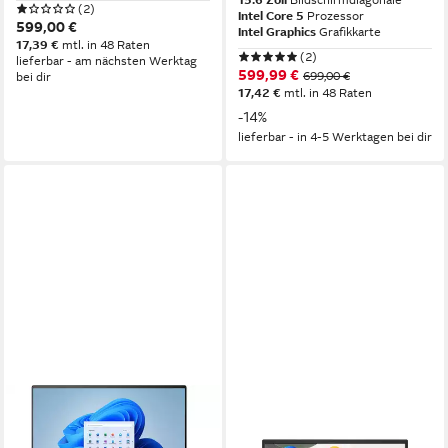
15.6 Zoll
Bildschirmdiagonale
(2)
Intel Core 5
Prozessor
599,00 €
Intel Graphics
Grafikkarte
17,39 €
mtl. in 48 Raten
(2)
lieferbar - am nächsten Werktag
599,99 €
699,00 €
bei dir
17,42 €
mtl. in 48 Raten
-14%
lieferbar - in 4-5 Werktagen bei dir
ASUS
ASUS
Zenbook S 16 UM5606WA-
Vivobook 17 - 17,3" Full-HD -