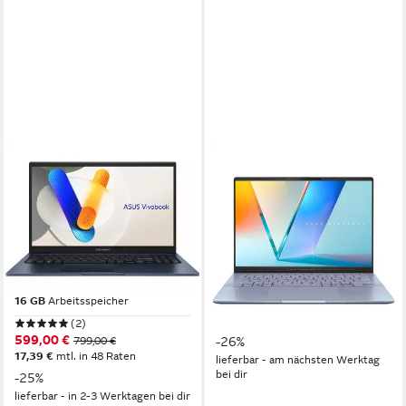
ASUS
ASUS
#8247, 15.6", Intel Core 5
Vivobook S 14 U7-258V 32
120U, 10 x 5.0GHz, 16GB
1TB S5406SA-QD230W
DDR5 RAM, 512GB SSD
Notebook
Business-Notebook
14 Zoll
Bildschirmdiagonale
Intel Core Ultra 7
Prozessor
15.6 Zoll
Bildschirmdiagonale
32 GB
Arbeitsspeicher
Intel Core 5
Prozessor
16 GB
Arbeitsspeicher
1.104,52 €
UVP
1.499,00 €
32,07 €
mtl. in 48 Raten
(2)
599,00 €
799,00 €
-26%
17,39 €
mtl. in 48 Raten
lieferbar - am nächsten Werktag
bei dir
-25%
lieferbar - in 2-3 Werktagen bei dir