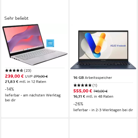
Sehr beliebt
ASUS
ASUS
CX14 CX1405CTA-S60607
#8087, 17.3", Intel Core i3
Chromebook
1315U, 6 x 4.5GHz, 16GB
RAM, 512GB SSD Business-
14 Zoll
Bildschirmdiagonale
Intel N-Reihe
Prozessor
Notebook
UHD Graphics
Grafikkarte
17.3 Zoll
Bildschirmdiagonale
(23)
Intel Core i3
Prozessor
239,00 €
UVP
279,00 €
16 GB
Arbeitsspeicher
21,83 €
mtl. in 12 Raten
(1)
-14%
555,00 €
749,00 €
lieferbar - am nächsten Werktag
16,11 €
mtl. in 48 Raten
bei dir
-26%
lieferbar - in 2-3 Werktagen bei dir