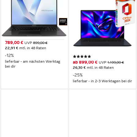
ASUS
ASUS
Vivobook 18 M1807HA-
VivoBook 18X, 18" WUXGA,
S8087W Notebook
Windows 11 Pro inkl. MS
Office 2024 Pro Business-
18 Zoll
Bildschirmdiagonale
AMD Ryzen 7
Prozessor
Notebook
Radeon Graphics
Grafikkarte
18 Zoll
Bildschirmdiagonale
789,00 €
UVP
899,00 €
AMD Ryzen 7
Prozessor
22,91 €
mtl. in 48 Raten
16 GB
Arbeitsspeicher
-12%
(9)
lieferbar - am nächsten Werktag
ab 899,00 €
UVP
1.199,00 €
bei dir
26,10 €
mtl. in 48 Raten
-25%
lieferbar - in 2-3 Werktagen bei dir