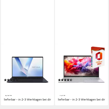
ASUS
ASUS
Vivobook 18 - 18" WUXGA -
X170, Core i7, beleuchtete
AMD Ryzen 7 260 Notebook
Tastatur Business-Notebook
18 Zoll
Bildschirmdiagonale
17.3 Zoll
Bildschirmdiagonale
AMD Ryzen™ 7
Prozessor
Intel Core i7
Prozessor
Radeon™ 780M
Grafikkarte
8 GB
Arbeitsspeicher
(1)
(15)
ab 959,00 €
ab 849,00 €
1.199,00 €
UVP
1.049,00 €
27,84 €
mtl. in 48 Raten
24,65 €
mtl. in 48 Raten
-20%
-19%
lieferbar - in 2-3 Werktagen bei dir
lieferbar - in 2-3 Werktagen bei dir