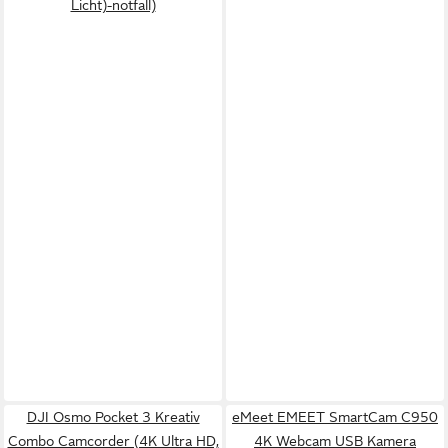
Licht)-notfall)
DJI Osmo Pocket 3 Kreativ
eMeet EMEET SmartCam C950
Combo Camcorder (4K Ultra HD,
4K Webcam USB Kamera