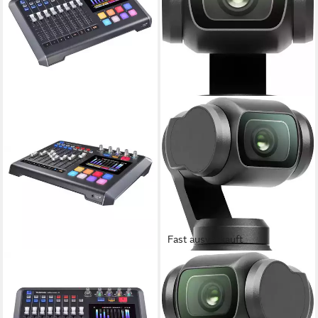
Fast ausverkauft
TASCAM
DJI
Tascam Mixcast 4 Podcast-
Osmo Pocket 3 Camcorder
Station Digitales
4K Ultra HD
Auflösung Video
2 umklappbar
Monitor
Aufnahmegerät (Podcast-