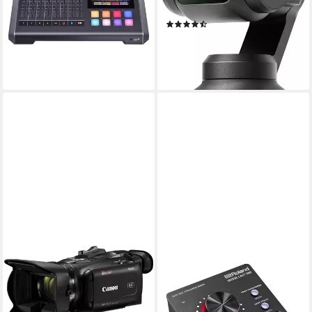
microSD
Speicherformat
Aufnahmemischpult)
(29)
455,00 €
UVP
536,00 €
544,41 €
16,32 €
mtl. in 36 Raten
15,81 €
mtl. in 48 Raten
-15%
lieferbar - in 2-3 Werktagen bei dir
lieferbar - in 2-3 Werktagen bei dir