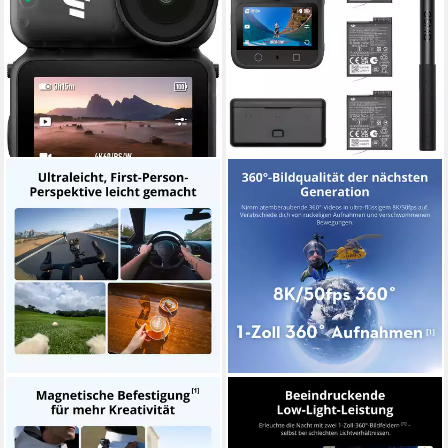
DJI
DJI
DJI Osmo Nano Standard
Osmo 360 Adventure Combo
Combo (64GB) Camcorder
Action Cam