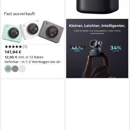
Fast ausverkauft
OBSBOT
OBSBOT
Meet 2 Webcam
OBSBOT TINY 3 Webcam
4K Ultra HD
Auflösung Video
4K Ultra HD
Auflösung Video
(1)
(1)
141,94 €
379,00 €
12,96 €
mtl. in 12 Raten
18,82 €
mtl. in 24 Raten
lieferbar - in 1-2 Werktagen bei dir
lieferbar - in 1-2 Werktagen bei dir