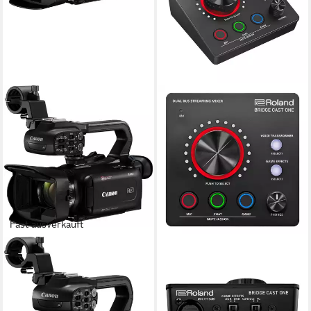
Fast ausverkauft
CANON
ROLAND AUDIO
XA-60 Camcorder
Roland Streaming Mixer
Bridge Cast One Digitales
4K Ultra HD
Auflösung Video
20-fach
Optischer Zoom
Aufnahmegerät
SD
Speicherformat