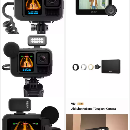
GOPRO
IMOU
HERO13 Black Creator
Digitaler Türspion VD1
Edition Camcorder
Smarte Türklingel Kamera
Always on Video
4K Ultra HD
Auflösung Video