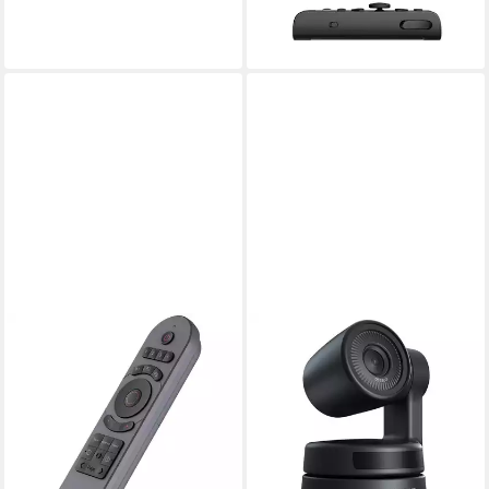
ab 90,94 €
lieferbar - in 2-3 Werktagen bei dir
OBSBOT
Fernbedienung und
Präsentationsklicker 230311
Webcam
ab 60,94 €
lieferbar - in 2-3 Werktagen bei dir