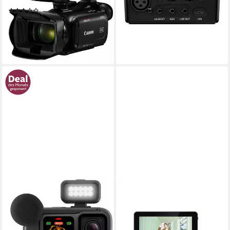
199,00 €
(2)
18,17 €
mtl. in 12 Raten
1.461,79 €
leider ausverkauft
UVP
1.699,00 €
42,44 €
mtl. in 48 Raten
-14%
lieferbar - in 1-2 Werktagen bei dir