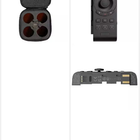
lieferbar - in 2-3 Werktagen bei dir
OBSBOT
Tail Air Webcam-
Fernbedienung 230335
Webcam