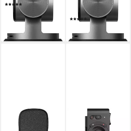
(2)
4K Ultra HD
Auflösung Video
ab 339,96 €
UVP
369,00 €
48 MP
Auflösung Foto
16,89 €
mtl. in 24 Raten
(6)
-8%
ab 189,62 €
lieferbar - in 1-2 Werktagen bei dir
17,32 €
mtl. in 12 Raten
lieferbar - in 1-2 Werktagen bei dir
OBSBOT
ND-Filter 230397 Webcam
ab 60,71 €