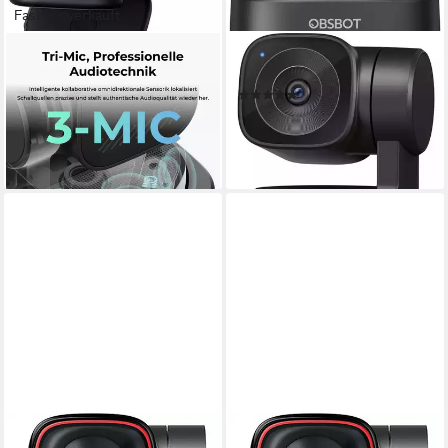
Fast ausverkauft
OBSBOT
OBSBOT
TINY 3 Lite Webcam
Tiny SE Webcam
(2)
4K Ultra HD
Auflösung Video
ab 149,00 €
229,00 €
13,61 €
mtl. in 12 Raten
lieferbar - in 1-2 Werktagen bei dir
20,91 €
mtl. in 12 Raten
lieferbar - in 1-2 Werktagen bei dir