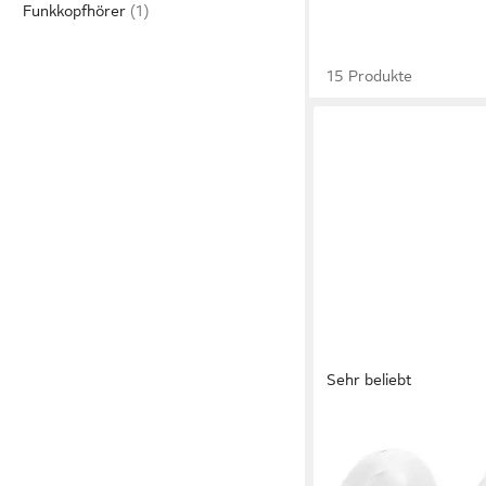
Funkkopfhörer
15 Produkte
Sehr beliebt
JBL
Tune Flex wireless In
Bluetooth
Verbindung