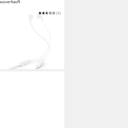
ausverkauft
(5)
 235BT In-Ear-Kopfhörer
ooth
Verbindung
Gewicht
uetooth
8 €
 Werktagen bei dir
warz