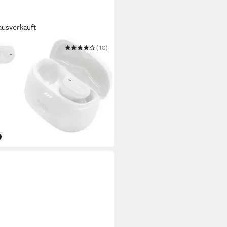
ausverkauft
(10)
 BUDS 2 wireless In-Ear-
hörer
ooth
Verbindung
.
max. Laufzeit
g
Gewicht
 €
UVP
99,99 €
 Werktagen bei dir
u
chwarz