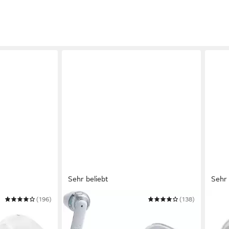
Sehr beliebt
Sehr 
(196)
JBL
(138)
JBL
-Ear-Kopfhörer
Tune Flex Ghost wireless In-Ear-
TUNE
Kopfhörer
Kopf