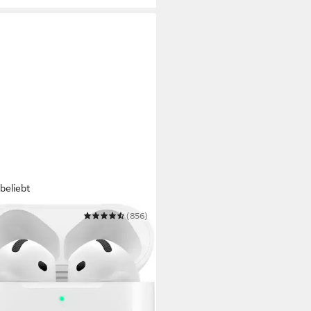
beliebt
E
(856)
ds 4 wireless In-Ear-Kopfhörer
ooth
Verbindung
max. Laufzeit
uetooth
63 €
UVP
149,00 €
 €
mtl. in 12 Raten