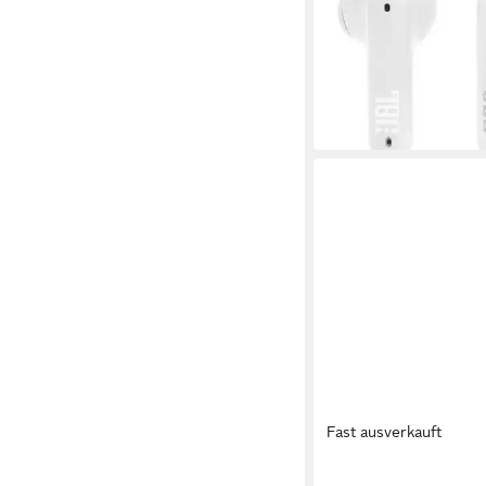
0,3 kg
Gewicht
37,99 €
UVP
99,99 €
-62%
lieferbar in 3 Wochen
Fast ausverkauft
JBL