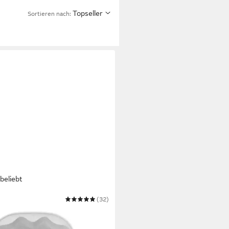
Topseller
Sortieren nach:
beliebt
(32)
 BEAM 2 wireless In-Ear-
hörer