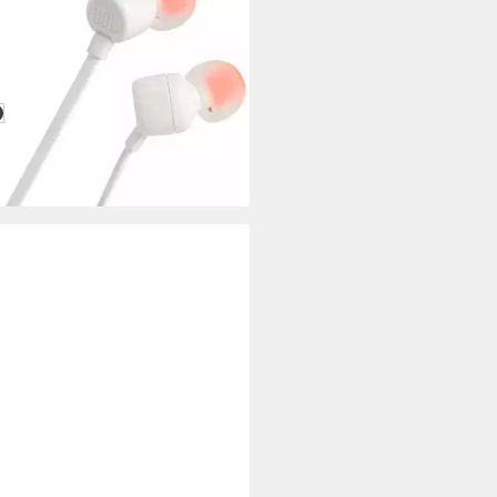
 110 In-Ear-Kopfhörer
gebunden
Verbindung
g
Gewicht
€
 Werktagen bei dir
u
chwarz