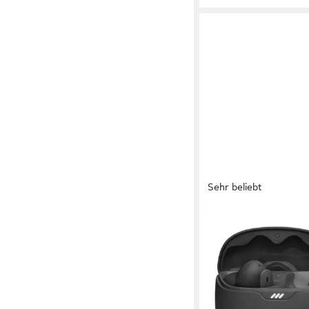
Sehr beliebt
JBL
Tune 245NC TWS wirel
Kopfhörer
Bluetooth
Verbindung
12 Std.
max. Laufzeit
0,12 kg
Gewicht
59,99 €
UVP
99,99 €