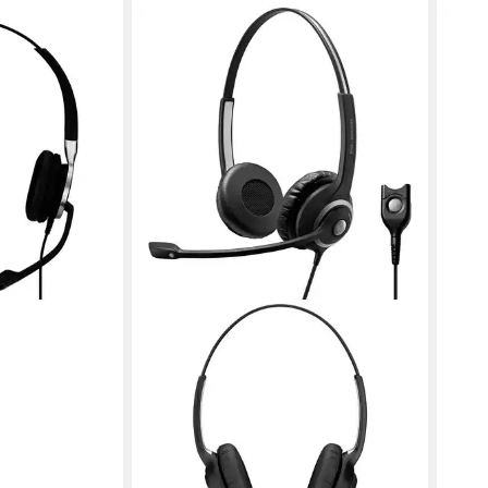
EPOS
Headset
EPOS
24,5
in 4-5