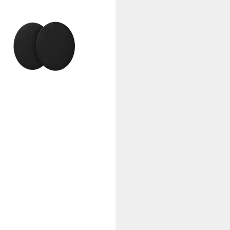
olster Adapter
76 €
 Werktagen bei dir