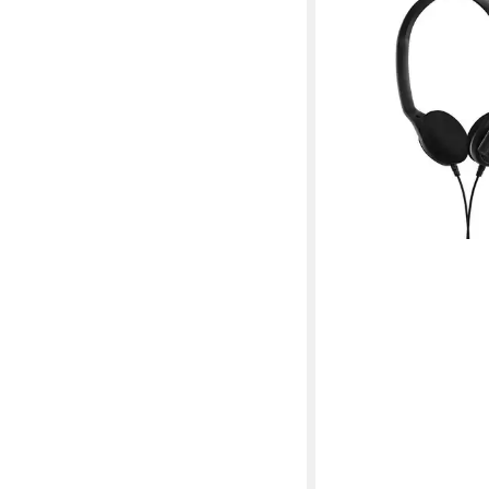
Headset
21,19 €
in 6-7 Werktagen bei dir