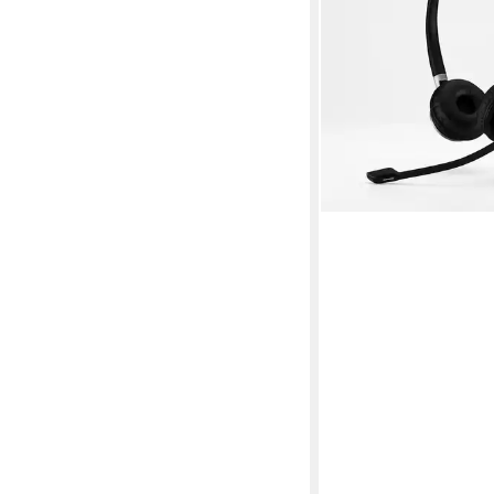
248,59 €
22,70 €
mtl. in 12 Raten
in 6-7 Werktagen bei dir