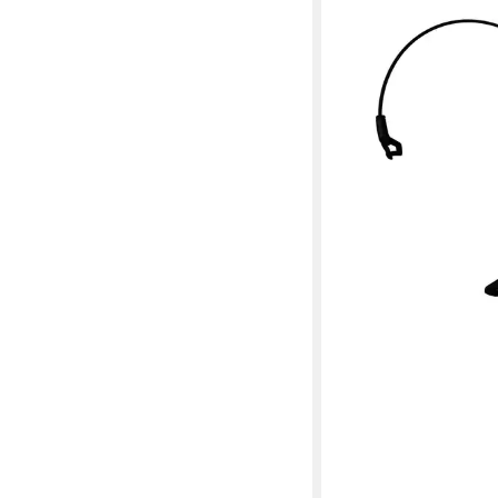
EPOS
Impact SC 638 mono 
22,78 €
in 2-3 Werktagen bei dir