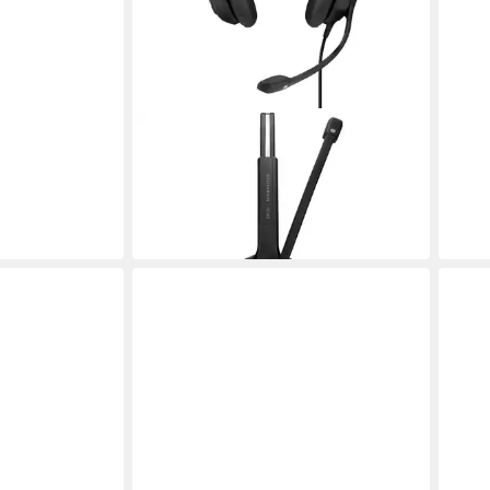
EPOS
EPOS IMPACT SC 260, Headset,
(Easy Disconnect) Headset
ab 107,32 €
9,80 €
mtl. in 12 Raten
in 4-5 Werktagen bei dir