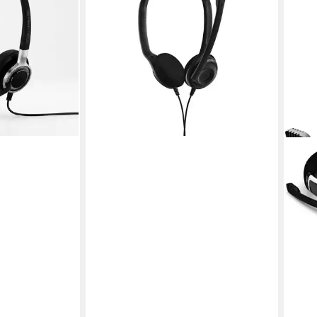
20,48 €
in 6-7 Werktagen bei dir