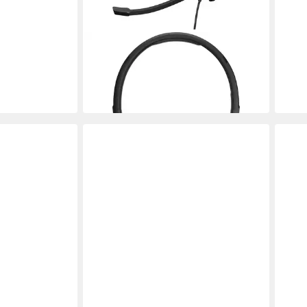
EPOS
Headset ADAPT 160T USB-A II
1000901 Kopfhörer
ab 48,42 €
in 4-5 Werktagen bei dir