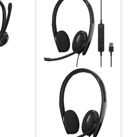
Ohrp
ab 9,
in 6-7