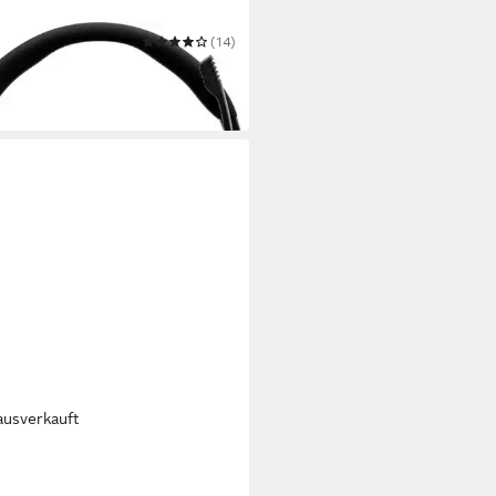
(14)
ybrid Gaming-Headset
9 €
 Werktagen bei dir
ausverkauft
 ADAPT 100II Schaumstoff