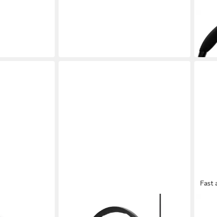
EPOS
H3 H
49,3
in 4-5
Fast 
EPOS
hat PC-
EPOS