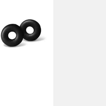
 HZP SDW 30, 60 Adapter
2 €
 Werktagen bei dir