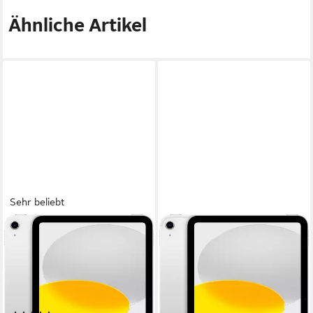
Ähnliche Artikel
Sehr beliebt
APPLE
APPLE
11" iPad Wi-Fi (2025) Tablet
11" iPad Wi-Fi + Cellular
(2025) Tablet
10,86 Zoll
Bildschirmdiagonale
128 GB
Speichergröße
10,86 Zoll
Bildschirmdiagonale
2360 x 1640 px
Bildschirmauflösung
128 GB
Speichergröße
2360 x 1640 px
Bildschirmauflösung
Produktdatenblatt