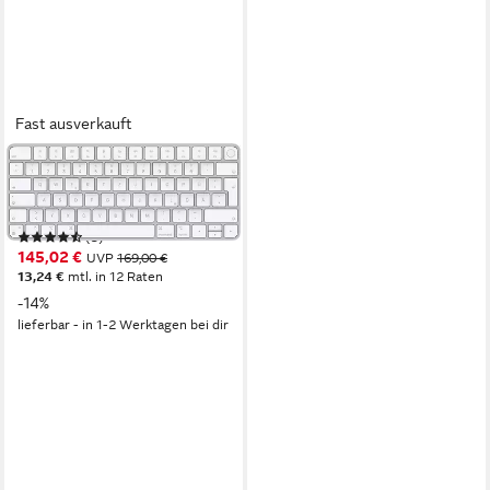
Fast ausverkauft
APPLE
Magic Keyboard mit Touch ID
Apple-Tastatur
(5)
145,02 €
UVP
169,00 €
13,24 €
mtl. in 12 Raten
-14%
lieferbar - in 1-2 Werktagen bei dir