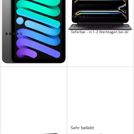
Tablet
Pro (M4) Tastatur mit
Touchpad
8,3 Zoll
Bildschirmdiagonale
(15)
128 GB
Speichergröße
2266 x 1488 px
Bildschirmauflösung
349,00 €
17,33 €
mtl. in 24 Raten
Produktdatenblatt
lieferbar - in 1-2 Werktagen bei dir
(23)
678,83 €
19,71 €
mtl. in 48 Raten
lieferbar - in 1-2 Werktagen bei dir
Sehr beliebt