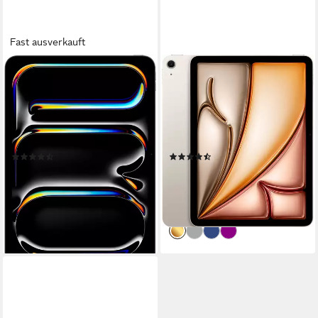
Fast ausverkauft
APPLE
APPLE
11-inch iPad Pro Tablet
11" iPad Air Wi-Fi Tablet
11 Zoll
Bildschirmdiagonale
11 Zoll
Bildschirmdiagonale
2000 GB
Speichergröße
1000 GB
Speichergröße
2420 x 1668 px
Bildschirmauflösung
2360 x 1640 px
Bildschirmauflösung
Produktdatenblatt
Produktdatenblatt
(20)
(20)
ab 2.669,64 €
1.499,99 €
UVP
2.779,00 €
UVP
1.559,00 €
77,51 €
mtl. in 48 Raten
43,55 €
mtl. in 48 Raten
-4%
-4%
lieferbar - in 1-2 Werktagen bei dir
lieferbar - in 1-2 Werktagen bei dir