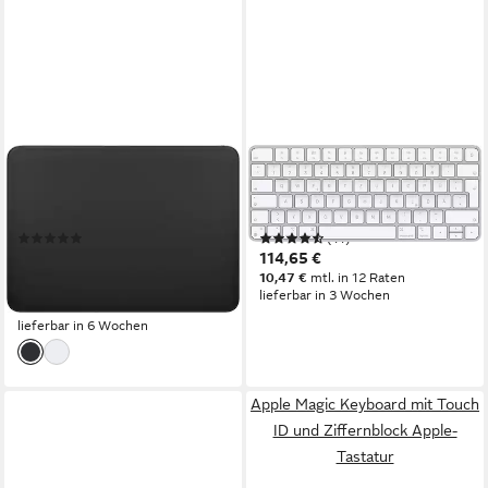
APPLE
APPLE
Magic Trackpad Apple-
Magic Keyboard Apple-
Tastatur
Tastatur
(14)
(11)
145,13 €
114,65 €
UVP
169,00 €
13,25 €
mtl. in 12 Raten
10,47 €
mtl. in 12 Raten
lieferbar in 3 Wochen
-14%
lieferbar in 6 Wochen
Apple Magic Keyboard mit Touch
ID und Ziffernblock Apple-
Tastatur