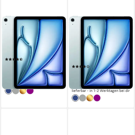
APPLE
APPLE
11" iPad Air Wi-Fi Tablet
11" iPad Air Wi-Fi + Cellular
Tablet
11 Zoll
Bildschirmdiagonale
512 GB
Speichergröße
11 Zoll
Bildschirmdiagonale
2360 x 1640 px
Bildschirmauflösung
512 GB
Speichergröße
2360 x 1640 px
Bildschirmauflösung
Produktdatenblatt
(20)
Produktdatenblatt
ab 1.149,71 €
UVP
1.179,00 €
(4)
33,38 €
mtl. in 48 Raten
ab 1.283,90 €
UVP
1.349,00 €
-2%
37,28 €
mtl. in 48 Raten
lieferbar - in 6-8 Werktagen bei dir
-5%
lieferbar - in 1-2 Werktagen bei dir