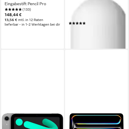
Eingabestift Pencil Pro
Eingabestift Pencil
(133)
2.Generation (1-St) Kreativität
148,44 €
mit Präzision
13,56 €
mtl. in 12 Raten
(706)
lieferbar - in 1-2 Werktagen bei dir
85,28 €
UVP
149,00 €
-43%
lieferbar - in 1-2 Werktagen bei dir
APPLE
APPLE
iPad mini 2024 Wi-Fi 128GB
Magic Keyboard für 11" iPad