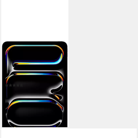
APPLE
11-inch iPad Pro Tablet
11 Zoll
Bildschirmdiagonale
512 GB
Speichergröße
2420 x 1668 px
Bildschirmauflösung
Produktdatenblatt
(20)
ab 1.476,88 €
UVP
1.549,00 €
42,88 €
mtl. in 48 Raten
-5%
lieferbar in 4 Wochen