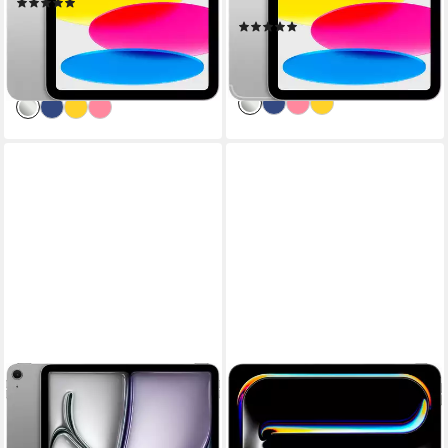
(849)
Produktdatenblatt
ab 454,09 €
UVP
499,00 €
(25)
16,29 €
mtl. in 36 Raten
ab 668,05 €
-9%
19,40 €
mtl. in 48 Raten
lieferbar in 4 Wochen
lieferbar in 4 Wochen
APPLE
APPLE
13" iPad Air Wi-Fi Tablet
13-inch iPad Pro Tablet
13 Zoll
Bildschirmdiagonale
13 Zoll
Bildschirmdiagonale