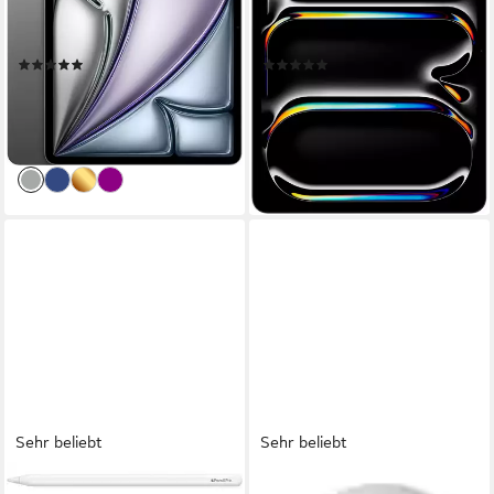
128 GB
Speichergröße
256 GB
Speichergröße
2732 x 2048 px
Bildschirmauflösung
2752 x 2064 px
Bildschirmauflösung
Produktdatenblatt
Produktdatenblatt
(18)
(19)
ab 939,35 €
ab 1.648,65 €
UVP
999,00 €
27,27 €
mtl. in 48 Raten
47,86 €
mtl. in 48 Raten
lieferbar in 4 Wochen
-6%
lieferbar - in 1-2 Werktagen bei dir
Sehr beliebt
Sehr beliebt
APPLE
APPLE