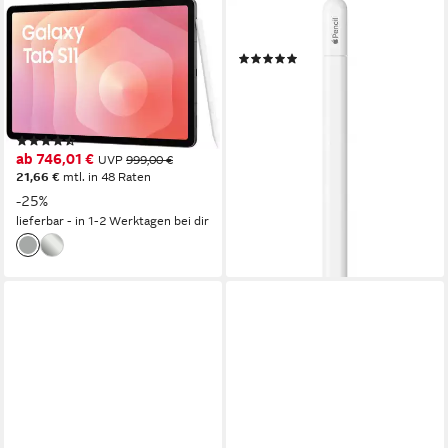
SAMSUNG
APPLE
Galaxy Tab S11 Tablet
Eingabestift Pencil (USB-C)
(157)
11 Zoll
Bildschirmdiagonale
85,34 €
UVP
95,00 €
128 GB
Speichergröße
2560 x 1600 px
Bildschirmauflösung
-10%
lieferbar - in 1-2 Werktagen bei dir
Produktdatenblatt
(12)
ab 746,01 €
UVP
999,00 €
21,66 €
mtl. in 48 Raten
-25%
lieferbar - in 1-2 Werktagen bei dir