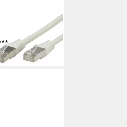
UE
hkabel Cat.5e (Class D) F/UTP
Kabel, RJ-45 Männlich
cker), RJ-45 Männlich (Stecker)
0 cm)
(1)
,71 €
UVP
1,43 €
%
rbar - in 3-4 Werktagen bei dir