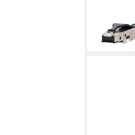
E-DAT Industrie IP20,
feldkonfektionierbare
Stecker, schwarz Net
(1401405012-I)
ab 8,66 €
UVP
10,15 €
-15%
lieferbar - in 3-4 Werktag