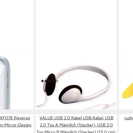
VALUE
VEL
tspot LAN-
Stereo Kopfhörer mit
Kabe
0 Wi-Fi 6
Lautstärkeregler, grau Audio- &
mit 
Video-Adapter, 180.0 cm
& Fl
€
(4)
Blau
ab 7,41 €
UVP
8,48 €
ab 6
en bei dir
-13%
-20
lieferbar - in 3-4 Werktagen bei dir
liefe
r XF078 Reverse
VALUE USB 2.0 Kabel USB-Kabel, USB
cud
ity-Mirror-Design,
2.0 Typ A Männlich (Stecker), USB 2.0
Typ Micro B Männlich (Stecker) (15.0 cm),