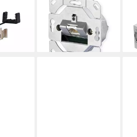
E-DAT C6 1 Port UP0 Netzwerk-
fixL
r RJ45-
Panel (bestückt, 1 Ports,
Pane
zwerk-Panel
1307371200-I)
CKF
ab 8,21 €
3,81
UVP
10,35 €
-21%
-19%
lieferbar - in 3-4 Werktagen bei dir
liefe
en bei dir