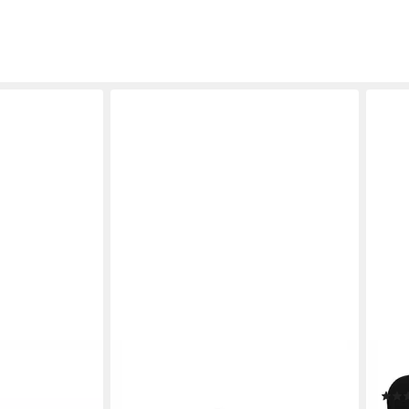
BACHMANN
ROLI
el DVI Audio-
Schutzkontaktstecker Stromadapter,
Maus
24+1, Dual-
0 cm, schwarz bruchfest, montierbar,