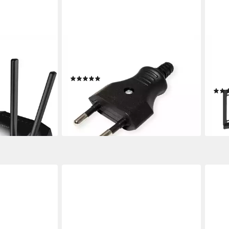
BACHMANN
VAL
 LTE Router
Euroflachstecker 2,5A/250VAC
TV-W
Stromadapter, Montage, 900.002
Wand
(3)
55 Zo
ab 1,43 €
UVP
2,02 €
5,38
-29%
en bei dir
lieferbar - in 3-4 Werktagen bei dir
-25
liefe