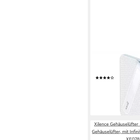
D-LINK
DWR-932W Mobile Ho
Router, 4G LTE AX30
(5)
ab 40,83 €
UVP
45,70 
-11%
lieferbar - in 3-4 Werktag
Xilence Gehäuselüfte
Gehäuselüfter, mit Infin
XF078