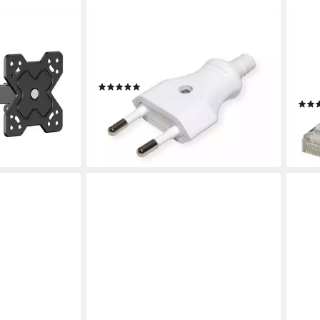
BACHMANN
VAL
-
Euroflachstecker 2,5A/250VAC
Patc
punkte, (bis
Stromadapter, zur Montage,
LAN-
s 20 kg)
900.003
(Ste
(2)
(50.
1,43 €
UVP
2,02 €
ab 0
-29%
en bei dir
lieferbar - in 3-4 Werktagen bei dir
-50
liefe