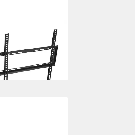
UE
andhalterung Slim TV-
halterung, fest, (bis 55 Zoll, 32-
ll, bis 35 kg)
(5)
 €
UVP
7,18 €
%
rbar - in 3-4 Werktagen bei dir