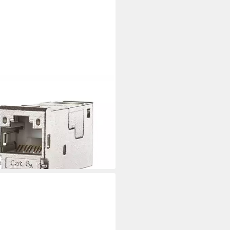
Z CONNECT
T Modul Cat.6A (Class EA)
werk-Panel (Kabelmontage ohne
zeug, 130910-I)
,08 €
UVP
5,95 €
rbar - in 3-4 Werktagen bei dir