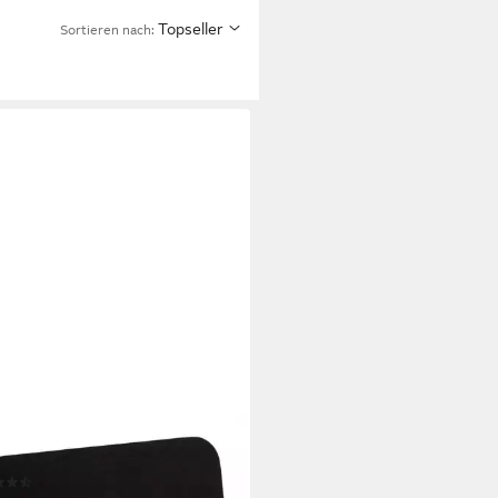
Topseller
Sortieren nach:
NE
pad Mausmatte, anti-statisch
(12)