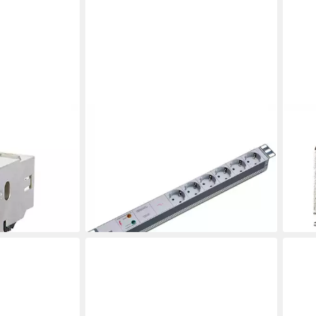
BACHMANN
MET
l/Keystone
19" Steckdosenleiste 6-fach mit GVS
E-DA
erk-Panel
ohne Schalter Steckdosenleiste
Netz
(Kabellänge 2 m), 333.402
Werk
ab 62,83 €
ab 5
UVP
86,99 €
-28%
-15%
en bei dir
lieferbar - in 3-4 Werktagen bei dir
liefe