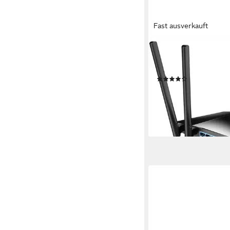
Fast ausverkauft
CUDY
LT400 N300 Wi-Fi 4G
Cat4 WLAN-Router
(1)
42,66 €
UVP
47,90 €
-11%
lieferbar - in 3-4 Werktag