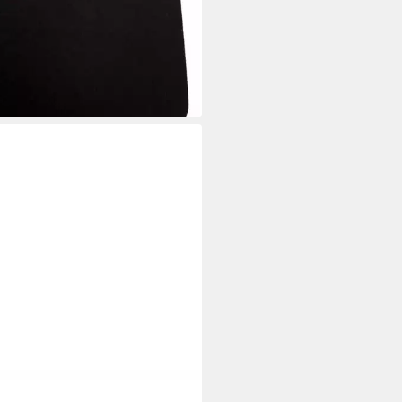
,99 €
UVP
2,74 €
%
rbar - in 3-4 Werktagen bei dir
YLAN