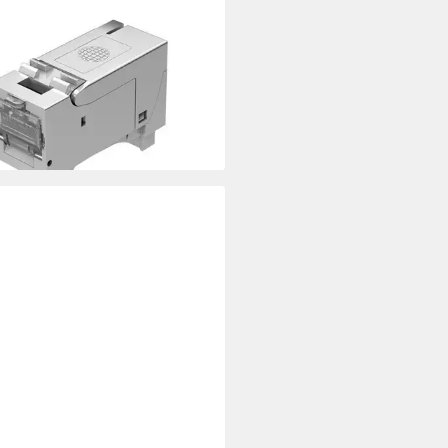
ink SL RJ45 Keystone Netzwerk-
l (Cat.6A (ISO/IEC) AWG 24-22,
AK001EP)
 €
UVP
4,72 €
rbar - in 3-4 Werktagen bei dir