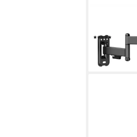
VALUE
Monitor-Halterung TV
Wandhalterung, 3 Dreh
32 Zoll, 13-32 Zoll, bi
(1)
7,44 €
UVP
9,91 €
-25%
lieferbar - in 3-4 Werktag