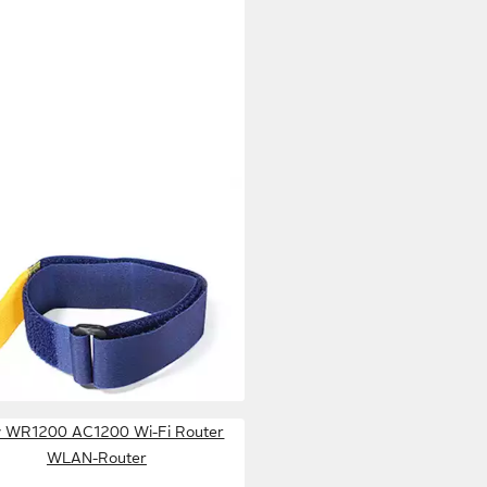
CRO
lbinder Verstellbarer Tragegurt
Klettverschluss Everyday Haken
ausch Gurt 25mm x 92cm x 2
, VEL-EC60327
,28 €
UVP
7,85 €
%
rbar - in 3-4 Werktagen bei dir
y WR1200 AC1200 Wi-Fi Router
WLAN-Router