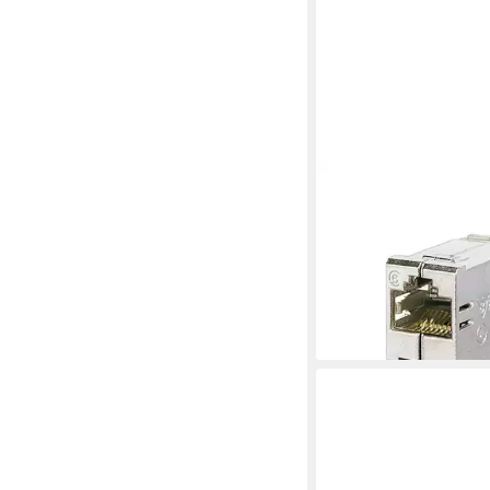
METZ CONNECT
E-DAT Kupplung Modu
Cat.6 (Class E) Netzw
(1309A0-I)
ab 8,85 €
UVP
10,36 €
-15%
lieferbar - in 3-4 Werktag