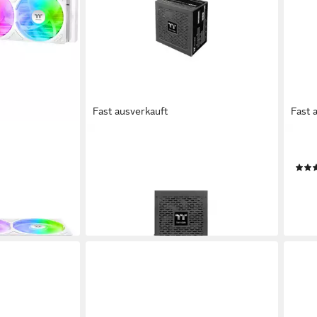
Fast ausverkauft
Fast 
THERMALTAKE
THE
 V3 ARGB
Toughpower GF A3 Gold 850W - TT
TRS-
Premium Edition Netzteil
ab 6
ab 114,80 €
UVP
131,90 €
liefe
-13%
en bei dir
lieferbar - in 3-4 Werktagen bei dir