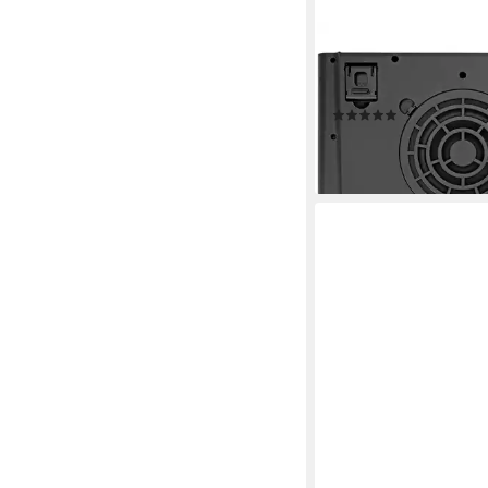
THERMALTAKE
Gehäuselüfter Therma
EXTREME, Notebook-K
(2)
100,65 €
lieferbar - in 2-3 Werktag