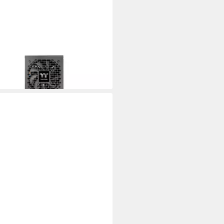
RMALTAKE
hpower Gt Netzteil
55 €
UVP
124,90 €
rbar - in 3-4 Werktagen bei dir