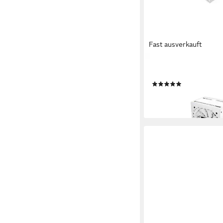
Fast ausverkauft
THERMALTAKE
Toughpower Gt Netzte
(1)
ab 88,04 €
lieferbar - in 3-4 Werktag