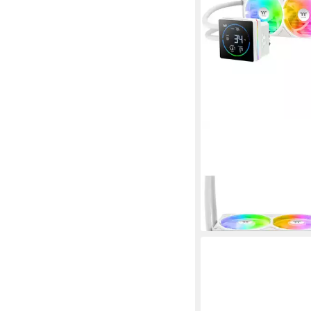
THERMALTAKE
CPU Kühler TH360-S
Sync, Wasserkühlung
109,19 €
UVP
119,90 €
-9%
lieferbar - in 3-4 Werktag