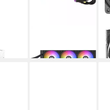
THERMALTAKE
THE
il
Computer-Kühler LA360-S ARGB
Comp
30,4
Sync AIO Liquid Cooler
liefe
106,16 €
en bei dir
lieferbar - in 3-4 Werktagen bei dir