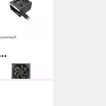
ausverkauft
RMALTAKE
700AH2NK Netzteil
(1)
5,95 €
rbar - in 3-4 Werktagen bei dir