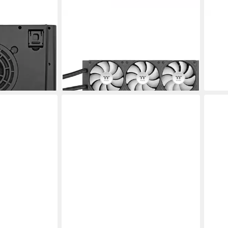
THERMALTAKE
THE
ltake Massive
CPU Kühler LB360-S ARGB LCD
Toug
104,
ühler, (Für
Edition
80,90 €
UVP
119,90 €
-16%
liefe
-33%
en bei dir
lieferbar - in 3-4 Werktagen bei dir