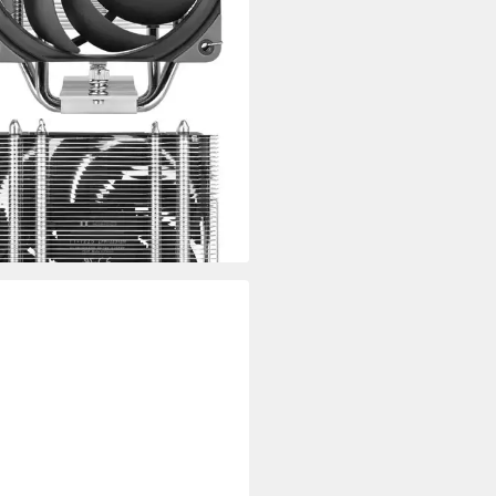
RMALTAKE
uter-Kühler UX400 Air cooler
2 €
rbar - in 3-4 Werktagen bei dir