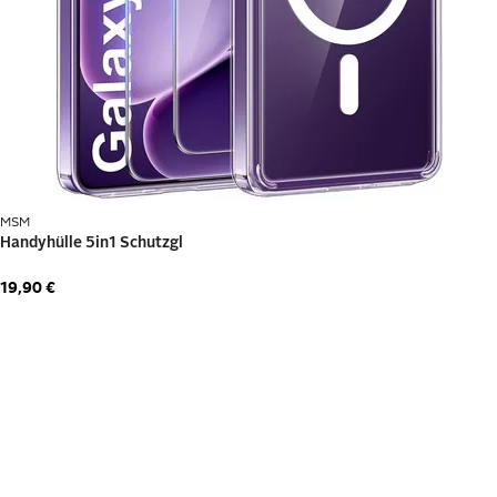
%Sale Kategorien
Günstige
Multimedia SALE
Fernseher
Bürotechnik
Medien
MSM
19,90 €
Technik-Zubehör
Günstige Handys
Günstige
Günstige
Notebooks
Tablets
Günstige
Navigation
Grafikkarten