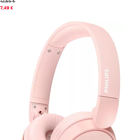
Schutzfolien helfen, die teuren Geräte vor Beschädigungen
12,65 €
7,49 €
zu bewahren.
Um den Fernseher an der Wand, den Beamer an der Decke
oder das Smartphone am Armaturenbrett im Auto zu
befestigen, sind spezielle
Halterungen
erhältlich. Sie lassen
sich sicher verankern und nehmen dein Gerät akkurat auf.
Ähnliche Kategorien
Häufig gesucht
IK Multimedia
Best of Electronic
Media-Tech
Dream Multimedia
medionshop
MAILmedia
multimedia-hit
Media Verlag
Beliebte Sortimente