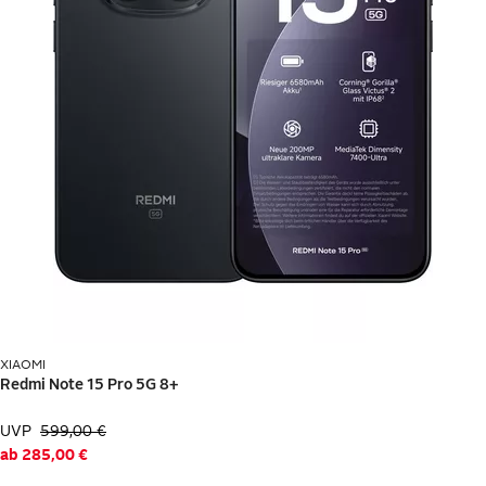
Lob & Kritik
Service
Wir sind gerne für dich da.
24 Stunden am Tag. 365 Tage im Jahr.
Hilfe & Kontakt
OTTO KI-Assistent
Barriere melden
XIAOMI
*
Rechnung*
UVP
599,00 €
ab
285,00 €
Ratenzahlung**