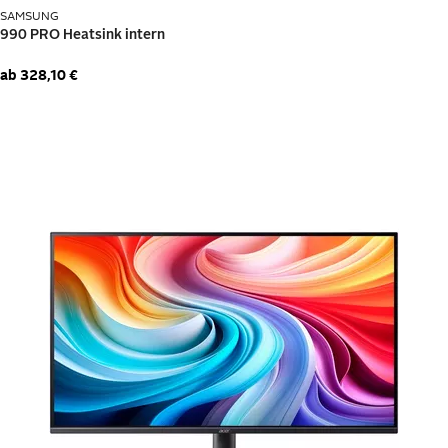
oft die Arbeit. An beide Gerätearten kannst du problemlos
SAMSUNG
Peripheriegeräte wie Drucker und Scanner anschließen.
Internet-Hardware
ab
328,10 €
Für den Internetzugang brauchst du die passende Technik für
ein
Netzwerk
. Ein
WLAN- oder ein LAN-Router
für die drahtlose
bzw. die kabelgebundene Verbindung von PC, Laptop und Co.
bildet die Basis. Um große Datenmengen zu speichern, kannst du
die Netzwerkinfrastruktur um einen NAS-Server ergänzen. In
das Heimnetz lassen sich außerdem klassische Festnetztelefone
einbinden.
Smart-Home-Komponenten
Mit Funk-Hubs und Zwischensteckern kannst du die Beleuchtung
und Elektrogeräte im Haus automatisch mit dem PC oder Handy
vor Ort sowie aus der Ferne steuern. Sprachassistenten wie
Alexa und Google Assistant reagieren auf deine Kommandos. Du
kannst das
Smart Home
mit Heizungssteuerung, Hauselektrik für
Jalousien und Rollläden, Fenstersensoren, Türschlössern und
Kameras ausbauen und so
alles vernetzen sowie zentral