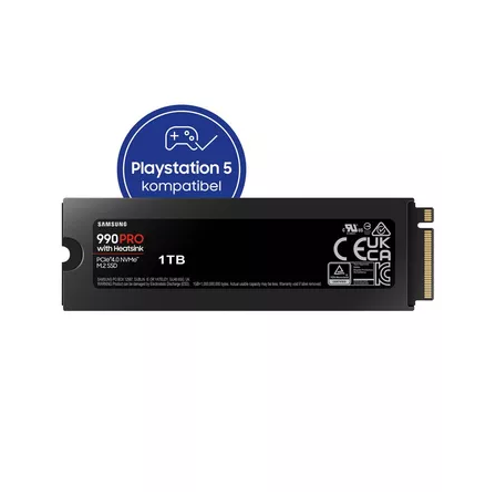
Wer eine Kompaktlösung für möglichst viele
Anwendungsbereiche sucht, ist mit
Smartwatches
gut beraten.
Die digitalen Uhren bieten
Multimedia am Handgelenk:
Du
kannst in Kombination mit einem Bluetooth-Kopfhörer oder
Headset
überall Musik hören und bei Kopplung mit einem
Smartphone Handy-Nachrichten empfangen. Treibst du Sport,
sammeln die Alleskönner Trainingsdaten und lotsen dich mit GPS
durch unbekannte Jogging- und Wandergegenden.
Was brauche ich für mein Homeoffice und
mein Smart Home?
PC, Laptop und Bürotechnik
Für Büroarbeiten und rechenintensive Aufgaben wie
Grafikdesign und Bildbearbeitung sind
Computer
in Verbindung
mit einem augenfreundlichen Monitor die
zentralen Bausteine in
deinem Homeoffice.
Alternativ oder zusätzlich kannst du
Notebooks
nutzen und damit auch unterwegs arbeiten. Ein
zweiter Monitor zusätzlich zum Notebook-Bildschirm erleichtert