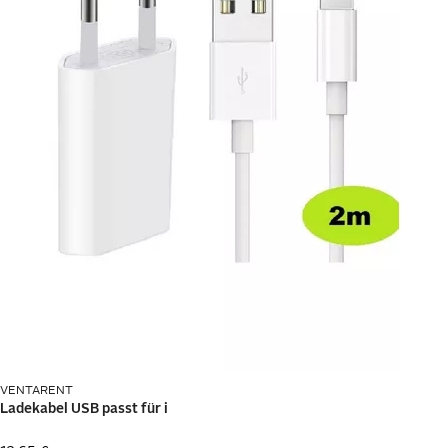
passenden
Kabel
, etwa HDMI-Kabel. Achte auf den Standard
und die Schnittstellenkompatibilität.
Mit
Adaptern
verbindest du deine Geräte, wenn sie
unterschiedliche Anschlüsse haben.
Für den unkomplizierten Datenaustausch
und die Nutzung
von Verschlüsselungstechnologien sind
Kartenlesegeräte
eine praktische Ergänzung.
Möchtest du schnell die Bilder von der Digitalkamera am
Fernseher betrachten oder
Daten zwischen PCs
austauschen,
sind Speichermedien wie
USB-Sticks
oder SD-
Karten nützlich.
Liegen im Wohnzimmer fünf verschiedene Fernbedienungen
herum, verlierst du schnell den Überblick und verschenkst
Platz.
Universal-Fernbedienungen
für TV, Receiver, Blu-Ray-
Player, Soundbar und Co. erhöhen den Komfort.
Unterwegs will hochwertige Kommunikations- und
VENTARENT
Unterhaltungselektronik
gut geschützt transportiert
werden. Multimedia-Taschen, Hüllen sowie Display-