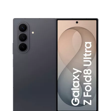
Ratenschutz-Versicherung**
100 Tage Zahlpause**
Kreditkarte/Debitkarte
Vorkasse
Nachhaltigkeit
Unternehmen
Compliance
Presse
Jobs
UPDATED-Blog
Tech-Blog
OTTO Market
OTTO Advertising
OTTO Payments