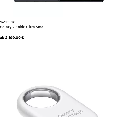
OTTO Affiliate
Shopping&more
OTTO FinanzPlus
SAMSUNG
ab
2.199,00 €
Sicherer Kauf auf Rechnung*
Kostenlose Rücksendung
Einfache Ratenzahlung**
Ratenschutz-Versicherung**
Cookie-Einstellungen
・
AGB
・
Datenschutz
・
Impressum
・
Information zur Barrierefreiheit
・