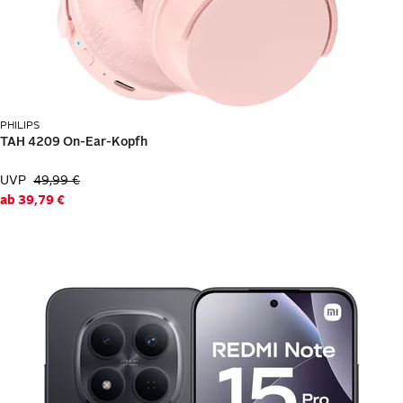
Koch Media
Mediarange
Tiger Media
United Soft Media
PHILIPS
Newsletter anmelden & Vorteile sichern
UVP
49,99 €
ab
39,79 €
E-Mail-Adresse
Anmelden
Mein Konto
Geschenkgutscheine