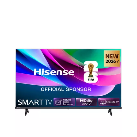
Welche Multimedia-Geräte bieten
Unterhaltung?
Fernseher und Heimkino
Ein hochauflösender, großer
Fernseher
bietet beim Schauen von
TV- und Streaming-Angeboten ein hochwertiges Bild. Wer Filme
in Leinwandqualität sehen und sein Wohnzimmer in ein
Heimkino
verwandeln möchte, greift zu Beamer, Leinwand und einem
Abspielgerät wie Blu-Ray-Player oder -Recorder.
Erstklassige
Klangerlebnisse schaffst du mit einem Surround-System,
das
den Ton räumlich wiedergibt. Willst du nur den Klang deines TV-
Geräts verbessern, genügt eine Soundbar.
Audiogeräte und Zubehör
Musikgenießer setzen auf Equipment aus dem Bereich
Audio
und Hi-Fi
, das satten Klang in allen Tonlagen bietet. Eine
Stereoanlage mit leistungsstarkem Verstärker,
Subwoofer und
hochwertigen Lautsprechern lässt dich Musik fast so erleben, als
würdest du im Konzertsaal sitzen. Wer andere nicht stören oder