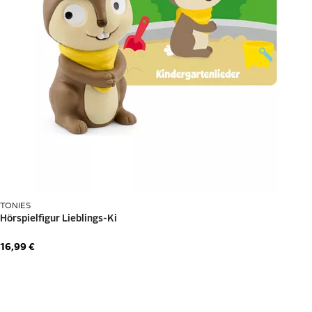
Smartphones und Tablets
Telefonieren, E-Mails checken, surfen, Videokonferenzen
abhalten, Bankgeschäfte erledigen, an der Supermarktkasse
bezahlen, das Smart Home steuern, Social Media nutzen …
Handys
und internet- bzw. WLAN-fähige
Tablets
ermöglichen
dies und vieles mehr. Als persönliche Kommunikationszentralen
werden die Multimediageräte immer wichtiger. Dabei hast du
die
Wahl
zwischen zwei Betriebssystemen:
iOS und Android. Apps
und Zubehör gibt es nur für das jeweilige System, sodass du
dich für eine der beiden Varianten entscheiden musst.
Navigationsgeräte
Um unterwegs zu Fuß oder gelegentlich im Auto zu navigieren,
TONIES
lässt sich das Smartphone nutzen. In Pkw oder Wohnmobil oder
auf dem Fahrrad sind Navis auf Dauer praktischer. Sie haben ein
größeres Display und besseren Satellitenempfang, lassen sich
16,99 €
sicher befestigen und passen sich bei der
Routenplanung
dynamisch an die Verkehrssituation
an.
Smartwatches