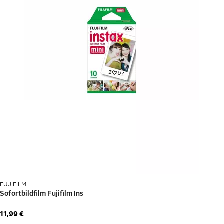
Kaufberatung Multimedia
Elektronische Geräte für Arbeit, Spiel und
Entertainment
Der Fernseher für den Film- und TV-Genuss, Laptop, PC und
Drucker für die Arbeit, die Spielkonsole für die Unterhaltung und
das Smartphone zum Surfen, Navigieren und Musikhören:
Multimedia
vereinfacht und verschönert unser Leben mit einer
breiten Vielfalt von Geräten.
Inhaltsverzeichnis
Welche Multimedia-Geräte bieten Unterhaltung?
Wie kann ich mobil kommunizieren, navigieren und Musik
hören?
FUJIFILM
Was brauche ich für mein Homeoffice und mein Smart
Home?
11,99 €
Welches Multimedia-Zubehör ist nützlich? 11 Tipps