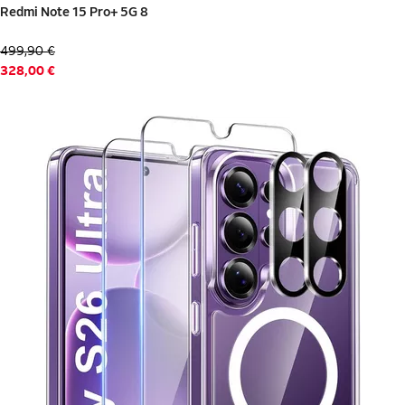
499,90 €
328,00 €
Aktionen
Beleuchtung
Deals der Woche
Restposten
Technik-Zubehör
Deals des
Bürotechnik
Aktionen
Monats
Taschen &
Kommunikation
Rucksäcke
Medien