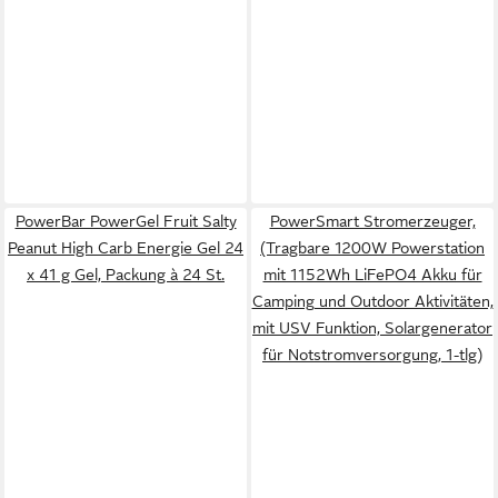
PowerBar PowerGel Fruit Salty
PowerSmart Stromerzeuger,
Peanut High Carb Energie Gel 24
(Tragbare 1200W Powerstation
x 41 g Gel, Packung à 24 St.
mit 1152Wh LiFePO4 Akku für
Camping und Outdoor Aktivitäten,
mit USV Funktion, Solargenerator
für Notstromversorgung, 1-tlg)