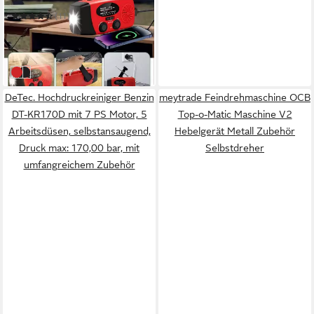
AM/FM/NOAA Kurbelradio
(11)
Notfallradio
24,99 €
UVP
49,99 €
-50%
in 3-4 Werktagen bei dir
Rot
Schwarz
DeTec. Hochdruckreiniger Benzin
meytrade Feindrehmaschine OCB
DT-KR170D mit 7 PS Motor, 5
Top-o-Matic Maschine V2
Arbeitsdüsen, selbstansaugend,
Hebelgerät Metall Zubehör
Druck max: 170,00 bar, mit
Selbstdreher
umfangreichem Zubehör