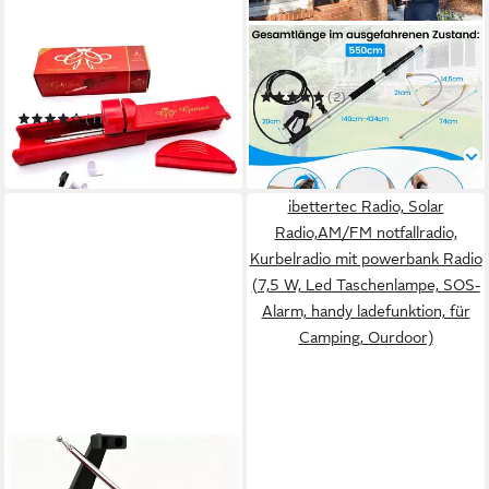
MEYTRADE
COSTWAY
Minidrehmaschine Genius
Hochdruckreiniger-Düse
Stopfer Made in Germany der
(2)
Klassiker Maschine
136,99 €
UVP
186,99 €
(11)
14,99 €
-27%
in 3-4 Werktagen bei dir
in 2-3 Werktagen bei dir
ibettertec Radio, Solar
Radio,AM/FM notfallradio,
Kurbelradio mit powerbank Radio
(7,5 W, Led Taschenlampe, SOS-
Alarm, handy ladefunktion, für
Camping, Ourdoor)