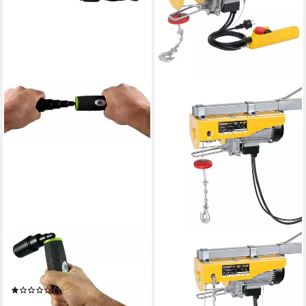
POWERPLUS
POWERPLUS
LED Taschenlampe
Seilwinde elektrisch,
Powerplus Blackbird LED
Elektro-Seilzug
ab 139,95 €
Dynamo Kurbeltaschenlampe
(1)
in 2-3 Werktagen bei dir
16,95 €
UVP
24,90 €