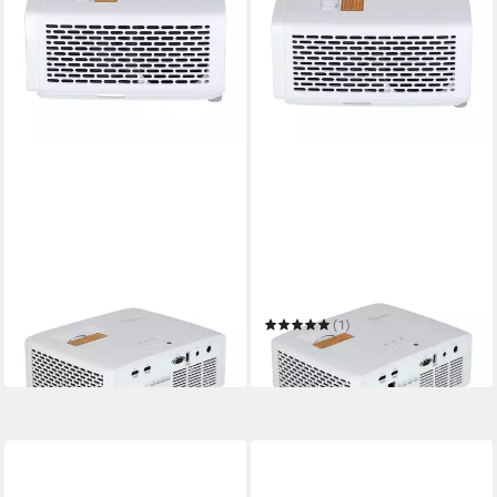
OPTOMA
OPTOMA
ZH350 3D-Beamer
ZH420 3D-Beamer
ab 978,90 €
(1)
in 2-3 Werktagen bei dir
ab 1.205,89 €
in 2-3 Werktagen bei dir