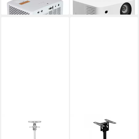
in 2-3 Werktagen bei dir
ab 905,14 €
in 2-3 Werktagen bei dir
OPTOMA
OPTOMA
Optoma OCM815W
Optoma OCM815B
Deckenhalterung für Beamer
Deckenhalterung für