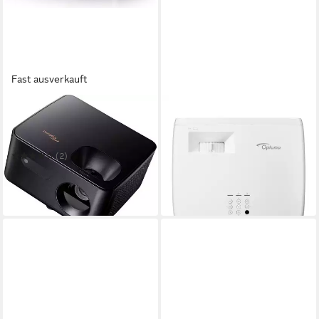
Fast ausverkauft
OPTOMA
OPTOMA
Optoma Photon Life PH31
ZK430ST 3D-Beamer
2.716,74 €
DLP-Beamer
in 2-3 Werktagen bei dir
(2)
ab 420,02 €
UVP
499,00 €
-16%
in 2-3 Werktagen bei dir