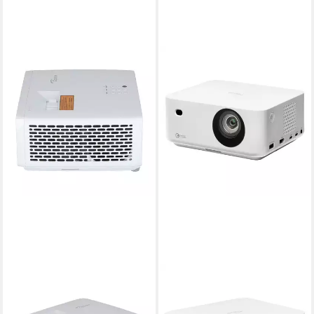
OPTOMA
OPTOMA
GT2000HDR 3D-Beamer
ML1080ST Portabler
ab 799,00 €
Projektor