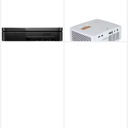
OPTOMA
OPTOMA
Optoma Photon Go DLP-
HZ40HDR 3D-Beamer
ab 664,62 €
Beamer
UVP
949,00 €
ab 586,07 €
-30%
in 2-3 Werktagen bei dir
in 2-3 Werktagen bei dir