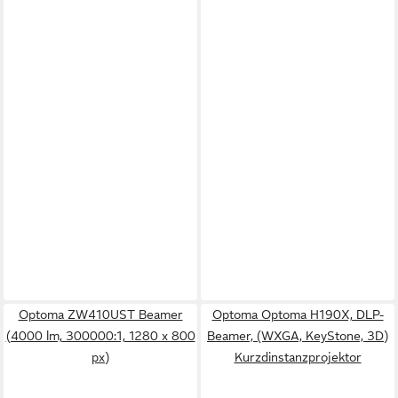
Optoma ZW410UST Beamer
Optoma Optoma H190X, DLP-
(4000 lm, 300000:1, 1280 x 800
Beamer, (WXGA, KeyStone, 3D)
px)
Kurzdinstanzprojektor