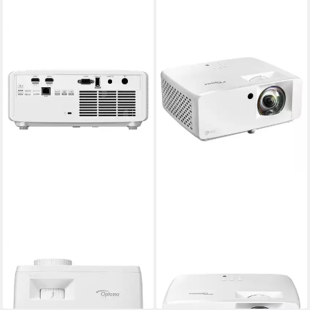
OPTOMA
OPTOMA
ZK450 3D-Beamer
ZH450ST Beamer
3.116,98 €
2.186,54 €
in 4-5 Werktagen bei dir
in 4-5 Werktagen bei dir