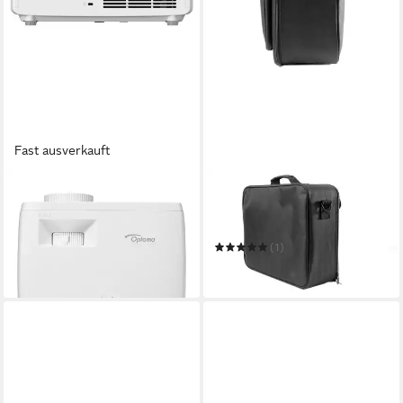
Fast ausverkauft
OPTOMA
OPTOMA
UHZ66 3D-Beamer
Tragetasche Optoma Carry
ab 1.099,00 €
Bag L
in 2-3 Werktagen bei dir
(1)
ab 39,70 €
in 2-3 Werktagen bei dir