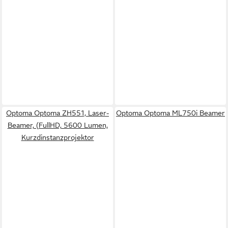
Optoma Optoma ZH551, Laser-
Optoma Optoma ML750i Beamer
Beamer, (FullHD, 5600 Lumen,
Kurzdinstanzprojektor