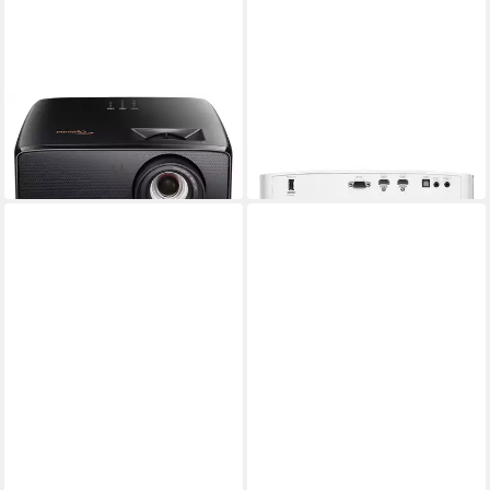
OPTOMA
OPTOMA
Optoma UZ38X Beamer
UHD35STx Beamer
ab 1.066,16 €
1.599,00 €
in 2-3 Werktagen bei dir
in 6-7 Werktagen bei dir