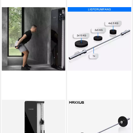
MAXXUS
MAXXUS
Kraftstation Kraftstation
Hantelbank Schrägbank mit
SmartGym H1
Ablage PRO Set
ab 649,99 €
100 kg
max. Benutzergewicht
100 kg
max. Trainingsgewicht
in 4-5 Werktagen bei dir