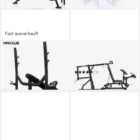
Fast ausverkauft
MAXXUS
MAXXUS
Hantelbank Schrägbank mit
Kraftstation Kraftstation 6.0
Ablage PRO
300 kg
max. Benutzergewicht
300 kg
max. Trainingsgewicht
249,99 €
in 4-5 Werktagen bei dir
(1)
699,99 €
in 6-7 Werktagen bei dir