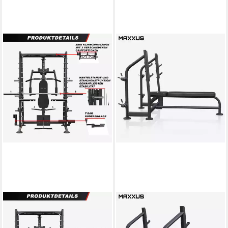
MAXXUS
MAXXUS
Multipresse 8.1 -
Hantelbank Drückerbank mit
Kraftstation, Power Rack,
Ablage PRO