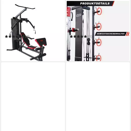
MOTIVE FITNESS BY U.N.O.
GORILLA SPORTS
Kraftstation Multi-Gym
Kraftstation Multifunction
Competition
Smith Machine
120 kg
max. Benutzergewicht
200 kg
max. Benutzergewicht
45 kg
max. Trainingsgewicht
200 kg
max. Trainingsgewicht
(12)
(1)
769,00 €
1.299,99 €
UVP
999,95 €
in 6-7 Werktagen bei dir
-23%
lieferbar in 2 Wochen