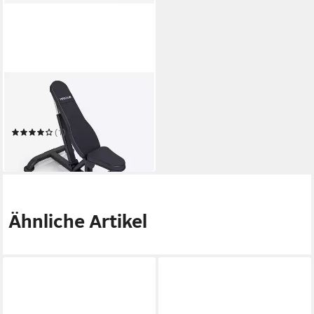
MAXXUS
Hantelbank Universal
Trainingsbank PRO
(1)
269,99 €
in 4-5 Werktagen bei dir
Ähnliche Artikel