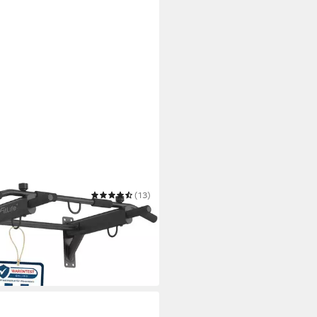
TLIFE
(13)
mzugstange zur Wandmontage
mit Spreizdübel
0 €
 Werktagen bei dir