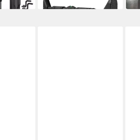
in 2-3 Werktagen bei dir
in 2-3