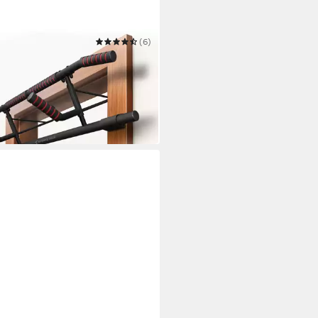
TSTECH
(6)
mzugstange Pullmate
0 €
59,99 €
 Werktagen bei dir