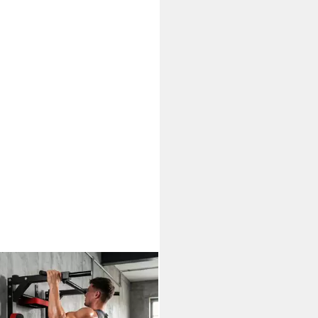
RTNOW
zugstange 2-in-1 Profi-
mzug- und Dipstation
0 €