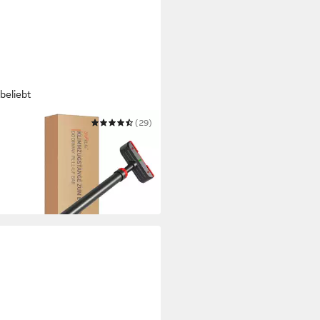
beliebt
TLIFE
(29)
mzugstange Türrahmen ohne
auben
9 €
 Werktagen bei dir