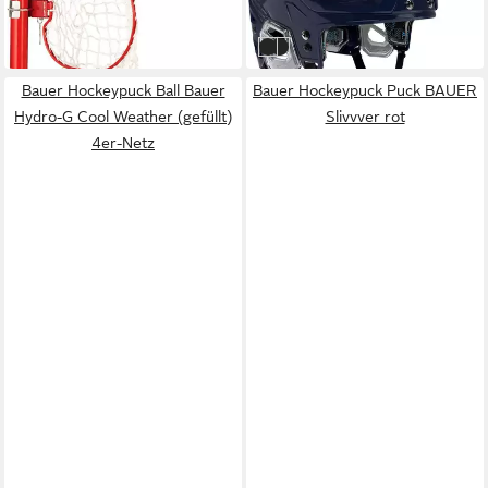
-20%
in 4-5 Werktagen bei dir
navy
weiss
Bauer Hockeypuck Ball Bauer
Bauer Hockeypuck Puck BAUER
Hydro-G Cool Weather (gefüllt)
Slivvver rot
4er-Netz