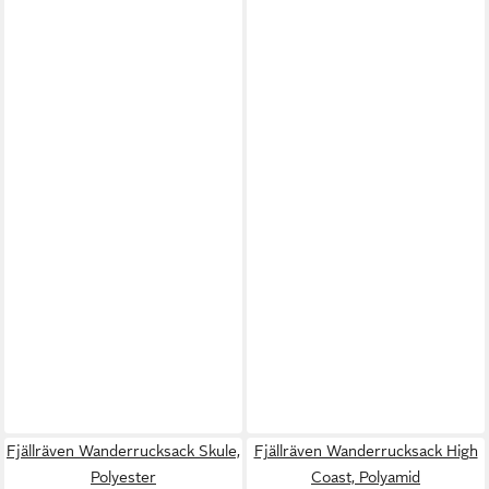
Fjällräven Wanderrucksack Skule,
Fjällräven Wanderrucksack High
Polyester
Coast, Polyamid