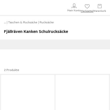
Mein Konto
Merkzettel
Warenkorb
…
Taschen & Rucksäcke
Rucksäcke
Fjällräven Kanken Schulrucksäcke
2 Produkte