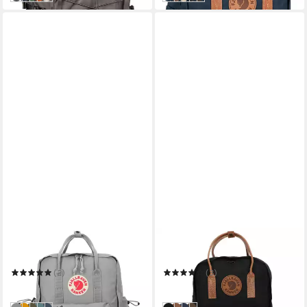
FJÄLLRÄVEN
FJÄLLRÄVEN
Daypack Kanken Outlong
Daypack Kanken
(2)
(3)
169,95 €
174,95 €
in 2-3 Werktagen bei dir
in 2-3 Werktagen bei dir