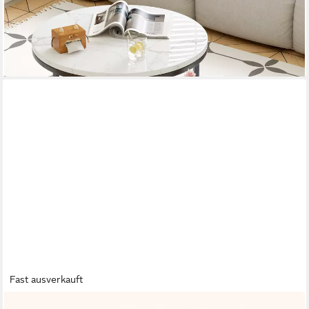
Sofatisch platzsparend unterstellbar flexibel ausziehbar Funktion
69,99 €
UVP
116,99 €
-40%
lieferbar - in 4-5 Werktagen bei dir
Fast ausverkauft
SKYE DECOR