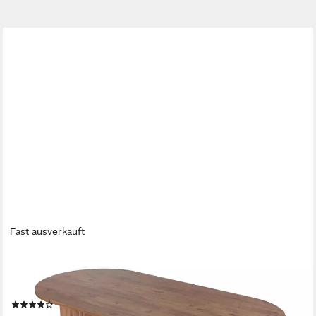
Fast ausverkauft
SKYE DECOR
Esstisch »Sabella«, moderner (1-St., Einzeltisch), 200x90 cm, In
5 Farben erhältlich, Stabil & pflegeleicht
(7)