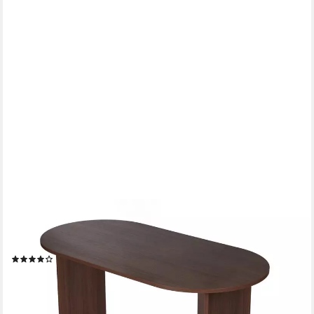
SKYE DECOR
Esstisch Sablin Boho (1-St., 1 Tisch), modernes Design, stabile
180 x 90, Oval Tischplatte
(18)
249,99 €
419,00 €
-40%
lieferbar - in 7-9 Werktagen bei dir