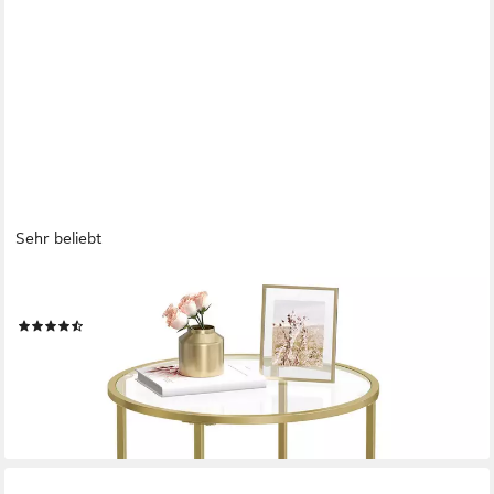
Sehr beliebt
VASAGLE
Beistelltisch, kleiner Glastisch, robustes Hartglas, Ø 50x 55 cm
(173)
ab 24,99 €
UVP
55,99 €
-55%
lieferbar - in 3-4 Werktagen bei dir