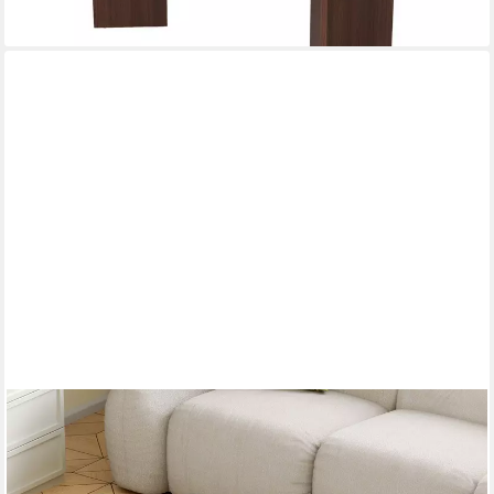
+3
HAUSS SPOLE
Couchtisch 2er-Satztisch stapelbarer Kaffeetisch Nestingtische
mit Metallrahmen (Marmoroptik minimalistisch Ablagetisch für
Wohnzimmer, Beistelltisch 70×70×45cm und 45×45×35),