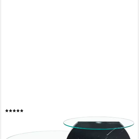
GOPOP
Couchtisch 2er Set, Rundes Glas-Beistelltisch Wohnzimmertisch
mit Stauraum, 6 mm Hartglasplatten, MDF-Basis, 90x70 cm
(2)
146,39 €
UVP
218,00 €
-33%
lieferbar - in 4-5 Werktagen bei dir
+4