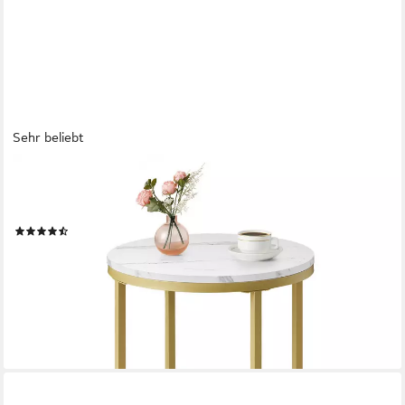
Sehr beliebt
VASAGLE
Beistelltisch, 2 Ebenen, Hartglas, Marmoroptik, Ø 45 cm,
modern, minimalistisch
(81)
37,99 €
UVP
69,99 €
-46%
lieferbar - in 4-5 Werktagen bei dir