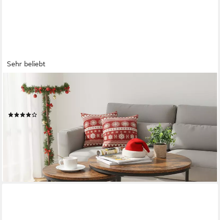
Sehr beliebt
HAWTHYHOME
Couchtisch 2er-Set runde Beistelltische aus Holz & Metall (2-St),
Moderne Kaffeetische für Wohnzimmer Schlafzimmer
(31)
47,99 €
UVP
107,13 €
(24,00 €/ 1 Stk)
-55%
lieferbar - in 4-5 Werktagen bei dir