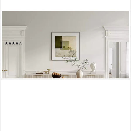
FLIEKS
Esstisch (Länge 140-180/T90/H75 cm, 1-St., 1 Tisch),
ausziehbarer Küchentisch ovaler Tisch Holzoptik,
Nussbaumfarbe
(13)
ab 275,99 €
UVP
569,99 €
-52%
lieferbar - in 6-7 Werktagen bei dir