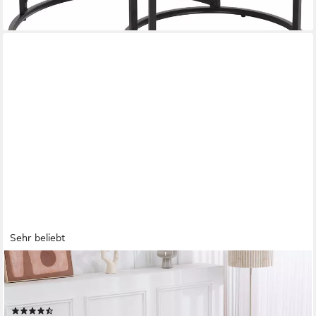
Sehr beliebt
DUO COLLECTION
Esstisch Damira Tisch rund, Massives Metallgestell, Belastbarkeit
bis 100 kg
(65)