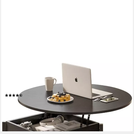
FABATO
Couchtisch Höhenverstellbarer Runder Kaffeetisch mit
verstecktem Ablagefach, 2-facher kleiner runder Beistelltisch,
Sofatisch
(46)
106,90 €
UVP
169,22 €
-37%
lieferbar - in 4-5 Werktagen bei dir