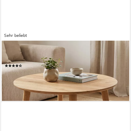
Sehr beliebt
SKØLM
Couchtisch Mjölnir aus Eiche Massivholz (Natur geölt),
Wohnzimmertisch Ø70 cm, auch in oval erhältlich
(49)
ab 129,99 €
UVP
199,99 €
-35%
lieferbar in 8 Wochen