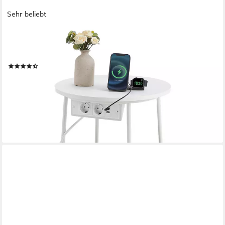
Sehr beliebt
VASAGLE
Beistelltisch, rund, mit Steckdose, USB-Anschlüsse, mit Korb aus
Stoff, Ø45 cm
(126)
45,99 €
UVP
85,99 €
-47%
lieferbar - in 4-5 Werktagen bei dir