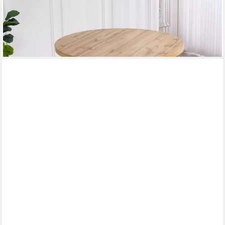
335,99 €
UVP
449,99 €
-25%
lieferbar - in 6-8 Werktagen bei dir
SKYE DECOR