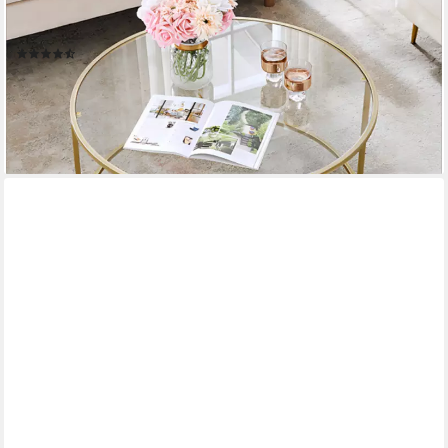
Couchtisch, Beistelltisch für Wohnzimmer, Ø 84 x 45.5 cm,
transparent
(278)
59,99 €
UVP
89,99 €
-33%
lieferbar - in 4-5 Werktagen bei dir