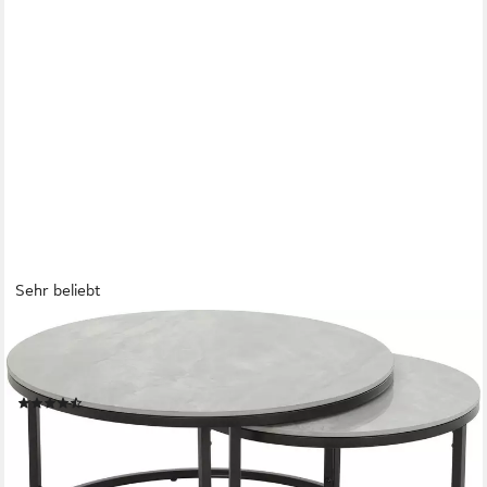
Sehr beliebt
HELA
Satztisch LUIS, Couchtisch rund (Set, 2-St), 2er Set, 12mm
Sinterstein; Marmoroptik, Boho Wohnzimmertisch
(129)
167,99 €
UVP
249,99 €
-33%
lieferbar - in 5-6 Werktagen bei dir