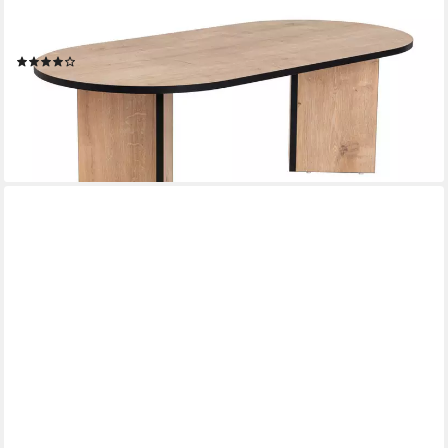
Couchtisch Sable (1-St., 1-tlg), oval – moderner
Wohnzimmertisch für Wohnzimmer
(56)
85,00 €
128,00 €
-34%
lieferbar in 3 Wochen
+7