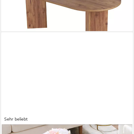
244,00 €
UVP
669,00 €
-64%
lieferbar - in 7-9 Werktagen bei dir
+1
Sehr beliebt
VASAGLE