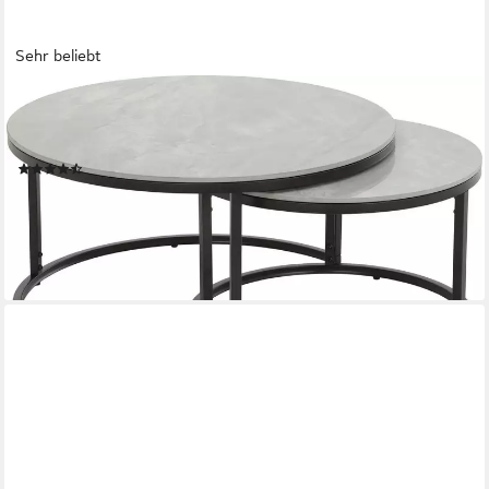
Sehr beliebt
HELA
Satztisch LUIS, Couchtisch rund (Set, 2-St), 2er Set, 12mm
Sinterstein; Marmoroptik, Boho Wohnzimmertisch
(129)
167,99 €
UVP
249,99 €
-33%
lieferbar - in 5-6 Werktagen bei dir