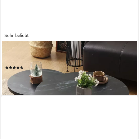
Sehr beliebt
KAHOO
Couchtisch Kaffeetisch, 2tlg. mit Marmormuster,
70x45cm+50x40cm, rund
(375)
79,99 €
UVP
108,99 €
-27%
lieferbar - in 4-5 Werktagen bei dir