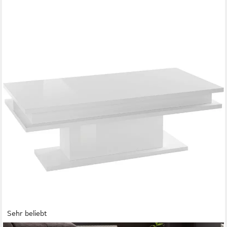
Sehr beliebt