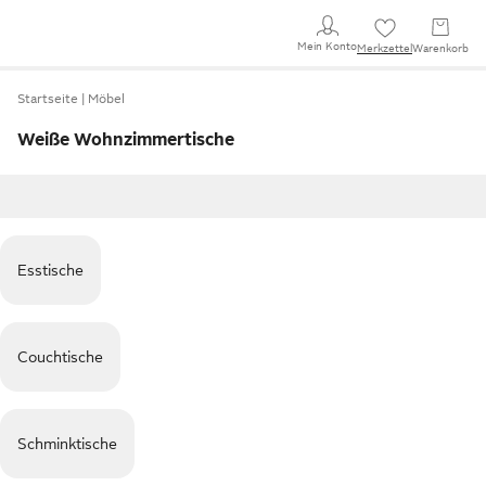
Mein Konto
Merkzettel
Warenkorb
Startseite
Möbel
Weiße Wohnzimmertische
Esstische
Couchtische
Schminktische