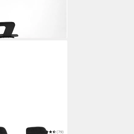
Stuhl Muse
(79)