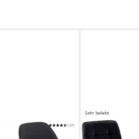
Sehr beliebt
(37)
CLP
Esszimmerstuhl Tilde
99,90 €
UVP
167,90 €