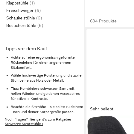
Klappstühle
Freischwinger
Schaukelstühle
634 Produkte
Besucherstühle
Tipps vor dem Kauf
Achte auf eine ergonomisch geformte
Rückenlehne für einen angenehmen
Sitzkomfort.
Wähle hochwertige Polsterung und stabile
Stuhlbeine aus Holz oder Metall.
Tipp: Kombiniere schwarzen Samt mit
hellen Wänden und goldenen Accessoires
für stilvolle Kontraste.
Beachte die Sitzhöhe – sie sollte zu deinem
Sehr beliebt
Tisch und deiner Körpergröße passen.
Noch Fragen? Hier geht's zum
Ratgeber
HELA
Schwarze Samtstühle ›
4-Fußstuhl STADE
169,99 €
UVP
420,99 €