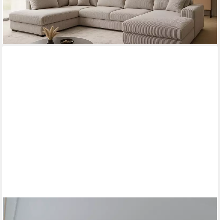
-35%
lieferbar in 5 Wochen
+29
MASSENO
Ecksofa LYKKE mit Schlaffunktion U-Form, Sofa mit Bettkasten