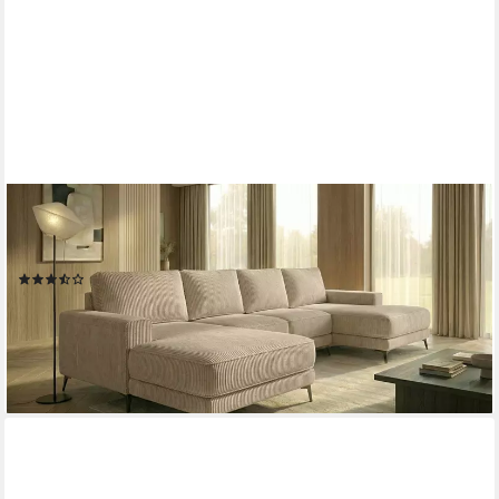
A&J MÖBELLAND GMBH
Ecksofa VALTOR mit Schlaffunktion, Bonellfederkern und
Bettkasten, TOP ANGEBOT!
(3)
1.149,00 €
UVP
2.098,00 €
-45%
lieferbar in 5 Wochen
+16