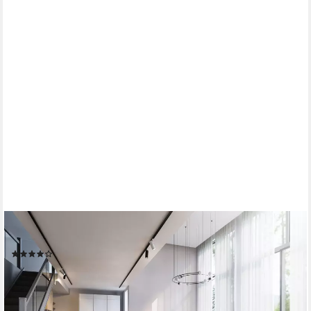
MASSENO
Ecksofa SELVA mit Schlaffunktion L-Form, Sofa mit Bettkasten
(97)
ab 889,00 €
1.200,15 €
-26%
lieferbar - in 6-8 Werktagen bei dir