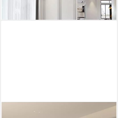
lieferbar in 3 Wochen
+21
MASSENO
Ecksofa VICENTE mit Schlaffunktion L-Form, Sofa mit