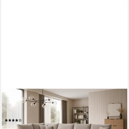
A&J MÖBELLAND GMBH
Ecksofa VIENA, FABIO, VALTOR, MODENA mit Schlaffunktion,
Bonellfederkern, Viele Varianten zur Auswahl – wählen Sie
Farbe!, TOP ANGEBOT!
(13)
1.174,00 €
UVP
1.799,00 €