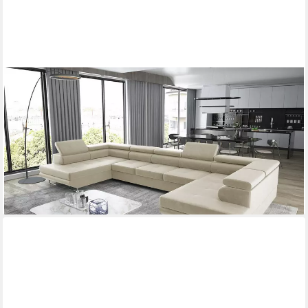
THEMATYS
Ecksofa Aston U 403 x 203cm mit Schlaffunktion & Bettkasten
–, U-Sofa mit verstellbaren Kopfstützen, Samt (Monolotith), oder
Cord (Poso), - U-Form, XL-Wohnlandschaft, 390 cm breit
1.499,00 €
2.399,00 €
-38%
lieferbar in 3 Wochen
+12