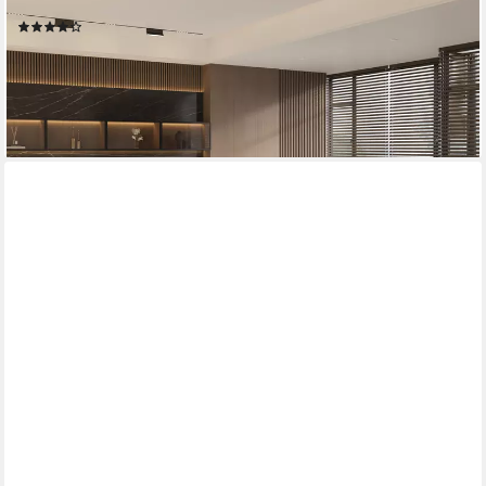
Bettkasten
(10)
ab 1.075,00 €
1.451,25 €
-26%
lieferbar in 3 Wochen
+14