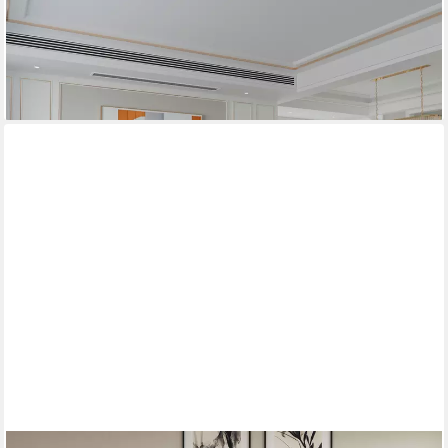
ab 1.299,00 €
1.753,65 €
-26%
lieferbar in 3 Wochen
+5