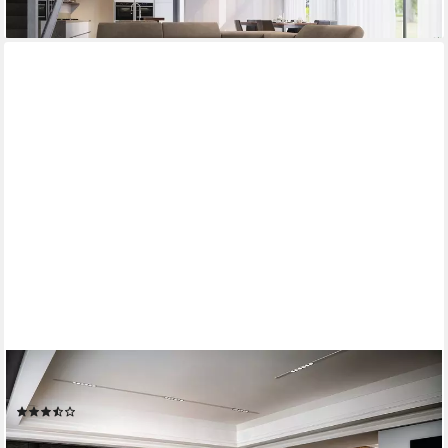
+10
MASSENO
Ecksofa NOLA mit Schlaffunktion L-Form, Sofa mit Bettkasten
(93)
ab 839,00 €
1.132,65 €