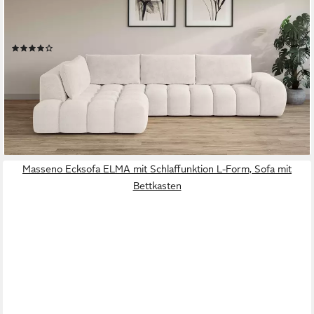
OTTO HOME
Ecksofa AZITA L-Form, XL 296 cm - Designsofa in Bubble-Optik,
lose Rückenkissen, traumhafte Steppung
(8)
ab 1.639,99 €
UVP
1.879,00 €
-13%
lieferbar in 6 Wochen
+1
Masseno Ecksofa ELMA mit Schlaffunktion L-Form, Sofa mit
Bettkasten