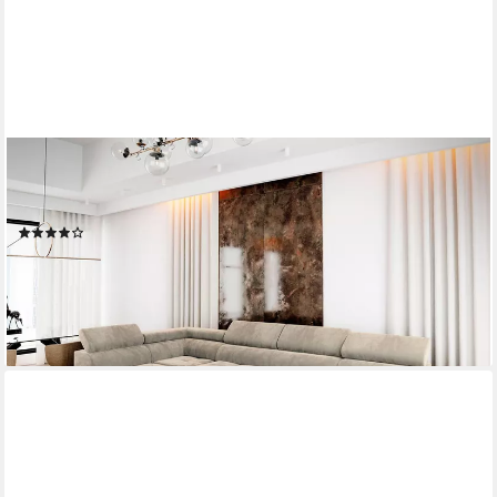
MASSENO
Ecksofa CASONE mit Schlaffunktion U-Form, Sofa mit
Bettkasten
(1)
ab 1.299,00 €
1.753,65 €
-26%
lieferbar - in 9-11 Werktagen bei dir
+6