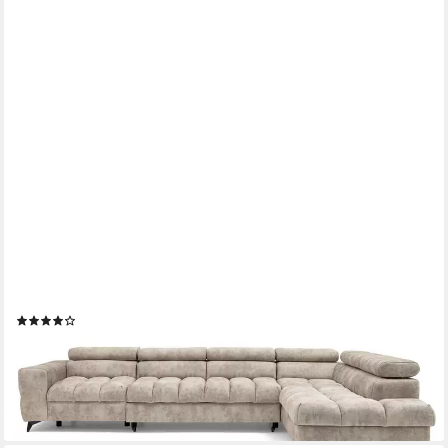
MUFFO
Ecksofa Pudding Maxi, Elegante starke Steppung, mit Bettkasten,
verstellbaren Kopfstützen, mit Schalffunktion
(11)
1.999,00 €
UVP
2.099,00 €
-5%
lieferbar - in 6-7 Werktagen bei dir
+1