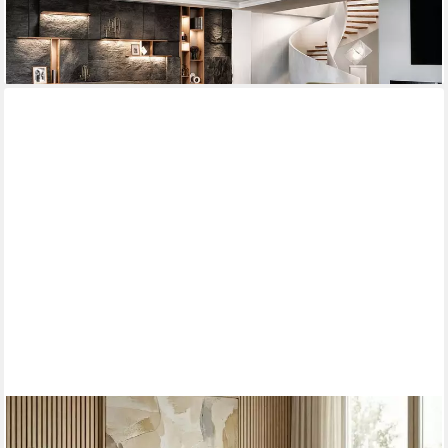
-26%
lieferbar - in 6-8 Werktagen bei dir
+5
BEAUTYSOFA
Ecksofa Draco L mit Schlaffunktion, in pflegeleichten Stoffen,