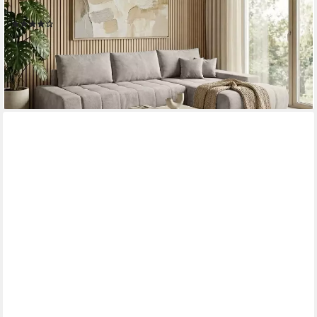
Bettkasten
(17)
849,00 €
1.129,00 €
-25%
lieferbar in 3 Wochen
+6