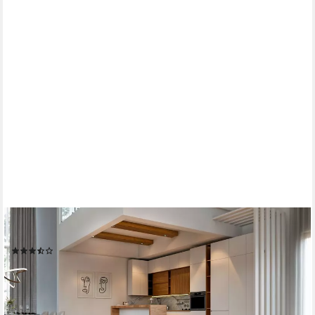
MASSENO
Ecksofa SIENA mit Schlaffunktion U-Form, Sofa mit Bettkasten
(25)
ab 1.199,00 €
1.618,65 €
-26%
lieferbar - in 9-11 Werktagen bei dir
+5