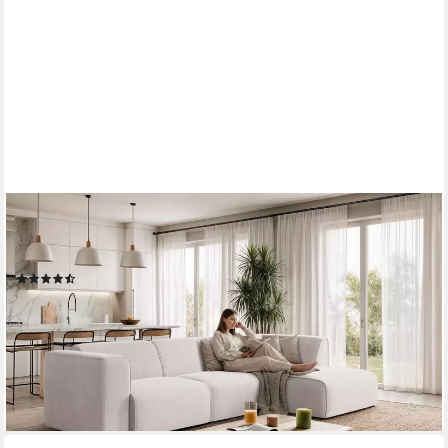
OTTO HOME
Ecksofa Merid L-Form, B: 295 cm - OTTO. Verlässliche Qualität.,
jederzeit durch Module erweiterbar
(164)
ab 1.199,99 €
UVP
1.950,99 €
-38%
lieferbar - in 5-6 Werktagen bei dir
+10