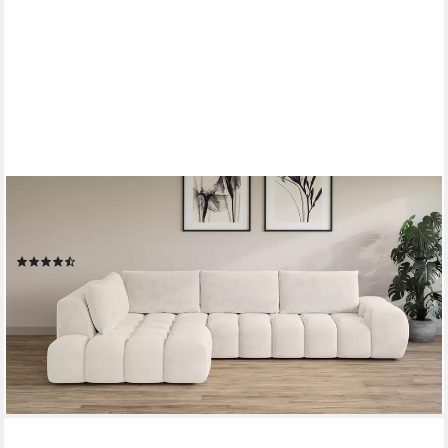
OTTO HOME
Ecksofa AZITA L-Form, XXL 352 cm Designsofa in Bubble-Opitk,
lose Rückenkissen, traumhafte Steppung
(7)
ab 1.889,99 €
UVP
2.490,00 €
-24%
lieferbar in 6 Wochen
+1