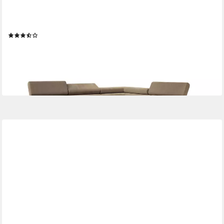
MASSENO
Ecksofa VELISS mit Schlaffunktion L-Form, Sofa mit Bettkasten
(4)
ab 949,00 €
1.281,15 €
-26%
lieferbar in 4 Wochen
+16