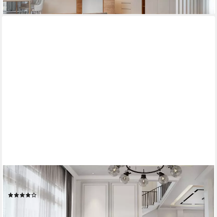
MASSENO
Ecksofa KOS PIK mit Schlaffunktion L-Form, Sofa mit Bettkasten
(25)
ab 509,00 €
687,15 €
-26%