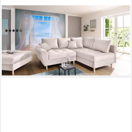
HOME AFFAIRE
Ecksofa Rice L-Form, B: 223 cm - OTTO. Verlässliche Qualität.,
Set: Sofa & Hocker, 3 Zierkissen, Federkern
(1699)
899,99 €
UVP
1.599,00 €
-44%
lieferbar in 2 Wochen
+6