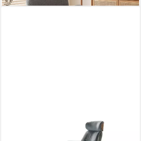
KAWOLA
Relaxsessel TOSAR Velvet steingrau - Drehbare Entspannung -
Komfort, Sessel mit Hocker & verstellbarer Kopfstütze für pure
Entspannung!
899,00 €
UVP
1.798,00 €