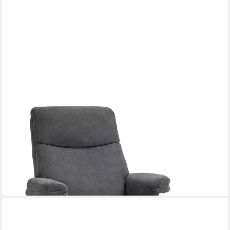
REDOM
Relaxsessel Fernsehsessel Relaxsessel mit Hocker und
Liegefunktion (2-St., Samtoptik, gepolsterter Liegesessel, bis
150 kg belastbar), Dunkelgrau Wohnzimmer Schlafzimmer
Sessel
379,99 €
lieferbar - in 6-7 Werktagen bei dir