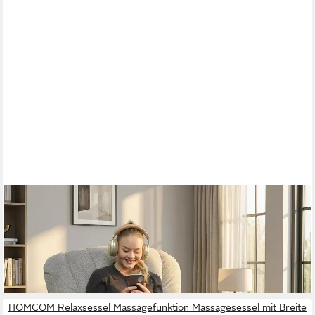
HOMCOM
Relaxsessel Elektrischer Fernsehsessel TV Sessel mit
Liegefunktion (Set, 1-St., 1), 2 Memory-Positionen, USB, leiser
Motor
250,90 €
lieferbar - in 2-3 Werktagen bei dir
HOMCOM Relaxsessel Massagefunktion Massagesessel mit Breite