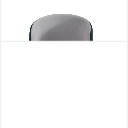
XLMOEBEL
Relaxsessel Polstersessel 1-Sitzer Textil Sofa für gemütliche
Abende (1-St., Polstersessel 1-Sitzer), Made in Europa
1.179,00 €
UVP
1.600,00 €
-26%
lieferbar in 12 Wochen