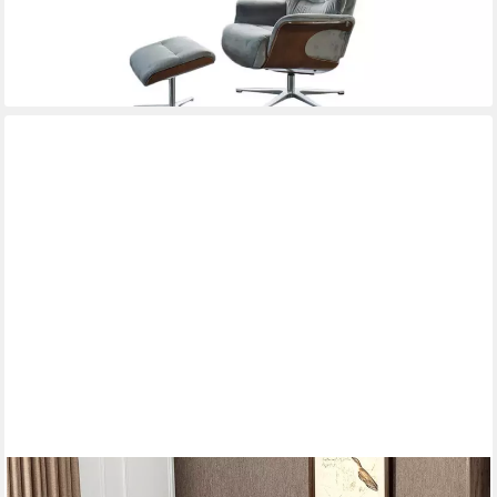
-50%
lieferbar - in 6-8 Werktagen bei dir
+1
HOMCOM