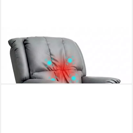
HAPPY HOME
Massagesessel Elektrischer Massagesessel mit Rücken- &
Beinanhebung, 3D-Mechanismus
399,99 €
1.999,99 €
-80%
lieferbar - in 8-10 Werktagen bei dir