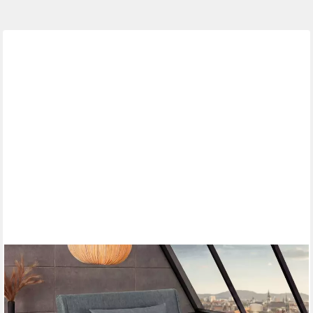
RIESS-AMBIENTE
Relaxsessel SMART MULTIFUNCTION 100cm grau- Samt,
Bettfunktion, mit Kissen (Einzelartikel, 1-St), ausziehbare
Schlafgelegenheit - ideal für Wohn- oder Gästezimmer