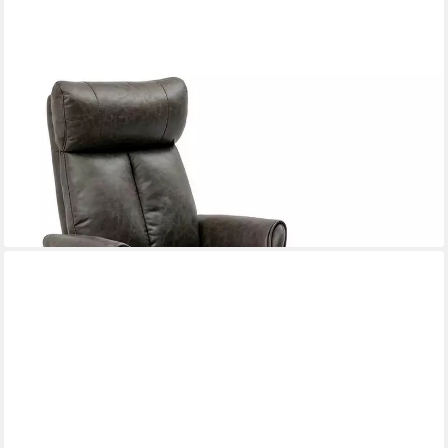
HAPPY HOME
Relaxsessel Elektrischer Relaxsessel mit Hocker – USB, 360°
drehbar, Kunstleder
159,99 €
699,99 €
-77%
lieferbar - in 8-10 Werktagen bei dir