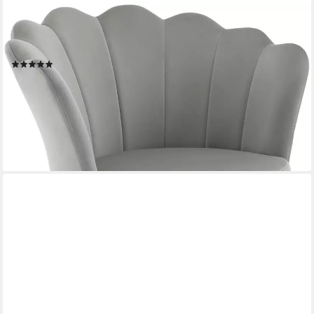
WOLTU
Relaxsessel, Sessel Wohnzimmer in Blumenform, mit Samtbezug
Metallbeinen
(2)
104,54 €
UVP
207,99 €
-50%
lieferbar - in 3-4 Werktagen bei dir