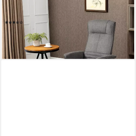
Relaxsessel Hocker, 360°drehbarer, mit Liegefunktion,
Gepolstert (Liegesessel, 2-St., Fernsehsessel), für Wohnzimmer,
Schlafzimmer, Samt, Dunkelgrau
(6)
161,99 €
UVP
305,90 €
-47%
lieferbar - in 2-3 Werktagen bei dir