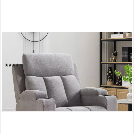
CANMOV
Relaxsessel Fernsehsessel mit Liegefunktion,TV Sessel,
Ruhesessel (1-St), Manueller Relaxsessel mit Verstellbarer
Rückenlehne und Fußstütze
(18)
ab 249,99 €
UVP
299,99 €
-17%
lieferbar - in 3-4 Werktagen bei dir