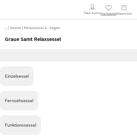
Mein Konto
Merkzettel
Warenkorb
…
Sessel
Relaxsessel & -liegen
Graue Samt Relaxsessel
Einzelsessel
Fernsehsessel
Funktionssessel