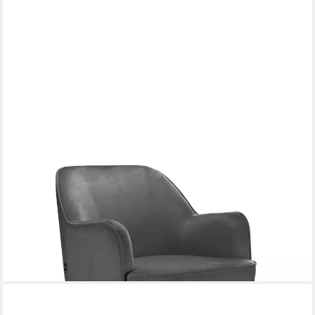
LOFT24
Sessel Ritler, mit Relaxfunktion
219,99 €
499,99 €
-56%
lieferbar - in 4-5 Werktagen bei dir