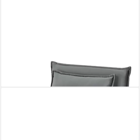
EN.CASA
Relaxsessel, Schlafsessel »Umeå« 59x85,5x67 cm Samt Grau
ab 139,99 €
UVP
324,99 €
-57%
lieferbar - in 6-8 Werktagen bei dir