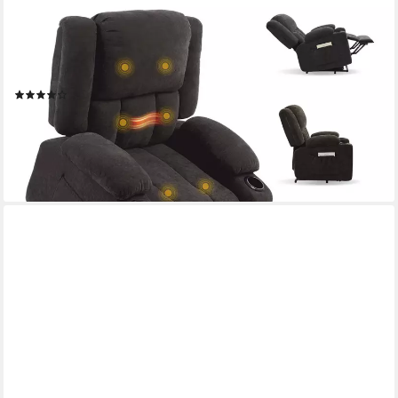
Relaxsessel Elektrischer Relaxsessel mit Aufstehhilfe, Massage-
und Liegefunktion (mit Heizfunktion, 8-Punkt-Massage,
USB-/Type-C-Anschluss, 2 Seitentaschen, 2 integrierte
Getränkehalter, 105°-165° verstellbar), belastbar bis 200 kg,
(5)
XL6
399,99 €
UVP
579,99 €
-31%
lieferbar in 2 Wochen