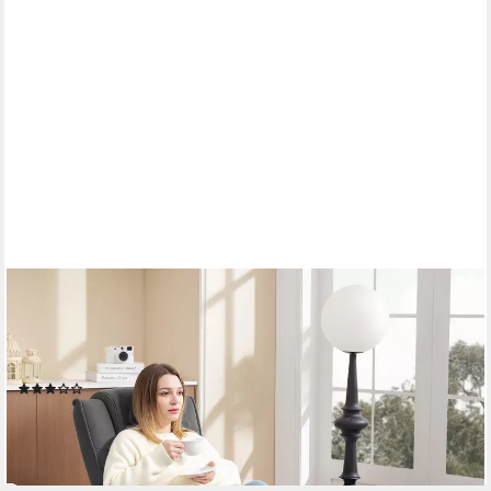
HOMCOM
Relaxsessel mit Hocker Fernsehsessel mit Verstellbar
Rückenlehne (Relaxsessel mit Hocker, 2-St., TV-Sessel), mit
Samtoptik für Wohnzimmer, Dunkelgrau
(3)
188,90 €
UVP
348,90 €
-46%
lieferbar - in 2-3 Werktagen bei dir