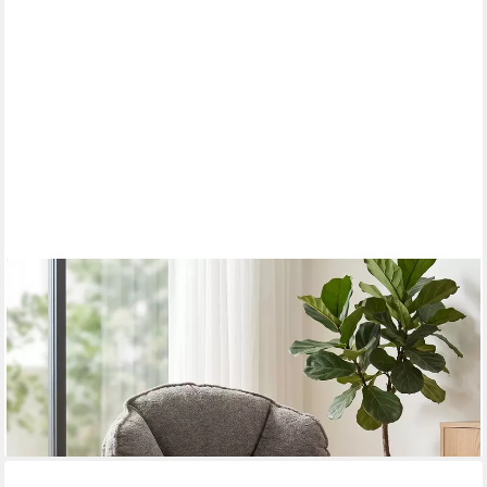
HOMCOM
Relaxsessel Polstersessel bequem für Wohnzimmer,
Schlafzimmer, Grau (Sessel, 1-St., Loungesessel), Wingback,
360° Drehung, Samt
182,99 €
UVP
348,90 €
-48%
lieferbar - in 2-3 Werktagen bei dir