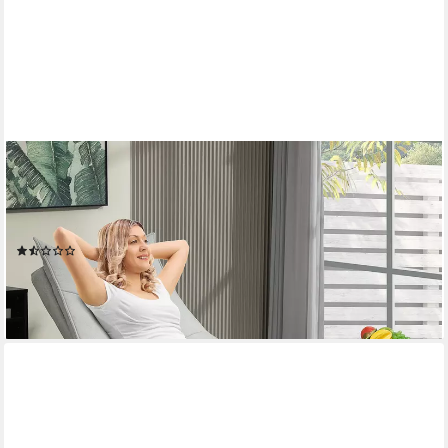
HOMCOM
Relaxsessel mit Liegefunktion, Wippfunktion (Drehbar
Fernsehsessel, 2-St., Liegesessel), Samtoptik, für Wohnzimmer,
Schlafzimmer, Grau
(3)
238,99 €
UVP
480,90 €
-50%
lieferbar - in 2-3 Werktagen bei dir