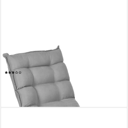
HOMCOM
Relaxsessel Drehbarer Meditationsstuhl mit verstellbarer
Rückenlehne, Sockel (Bodensofa, 1-St., Bodenstuhl), Lazy Sofa
für Wohnzimmer, Büro, Grau
(23)
94,99 €
UVP
171,90 €
-45%
lieferbar - in 2-3 Werktagen bei dir