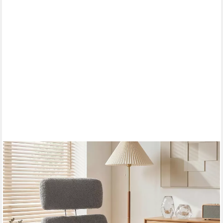
HOMCOM
Relaxsessel Drehbarer Loungesessel mit Samtoptik mit Struktur
(Set, 2-St., bestehend aus Sessel und Hocker), 360° drehbar,
höhenverstellbar, Wippfunktion
187,99 €
UVP
330,90 €
-43%
lieferbar - in 2-3 Werktagen bei dir