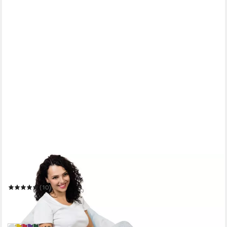
SUNNYPILLOW
Sitzsack Sitzsack, Outdoor & Indoor
(10)
71,05 €
88,81 €
-20%
in 4-5 Werktagen bei dir