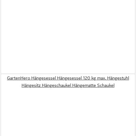
GartenHero Hängesessel Hängesessel 120 kg max. Hängestuhl
Hängesitz Hängeschaukel Hängematte Schaukel