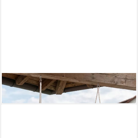
CASA.PRO
Hängesessel
75,99 €
in 4-5 Werktagen bei dir