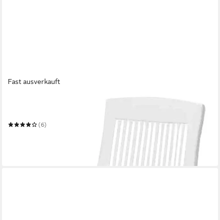
Fast ausverkauft
PROGARDEN
Gartensessel Tampa 60x61x109 cm
(6)
37,56 €
UVP
52,95 €
-29%
in 3-4 Werktagen bei dir