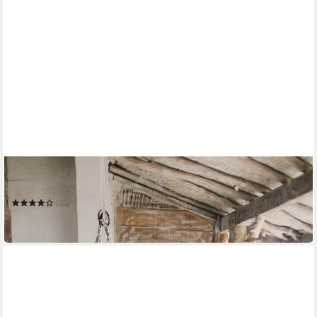
GARDEN PLEASURE
Hängesessel BARBUDA
(2)
ab 57,53 €
in 2-3 Werktagen bei dir