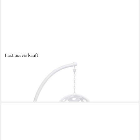
Fast ausverkauft
KARE DESIGN
Hängesessel Ibiza
349,00 €
UVP
579,00 €
-40%
in 6-8 Werktagen bei dir