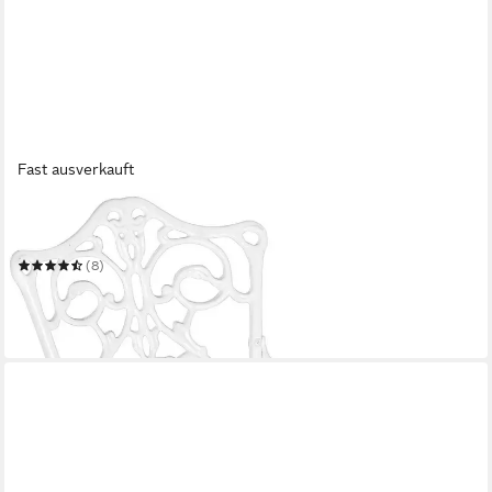
Fast ausverkauft
MERXX
Gartensessel Lugano
(8)
67,26 €
UVP
188,90 €
-64%
in 4-5 Werktagen bei dir