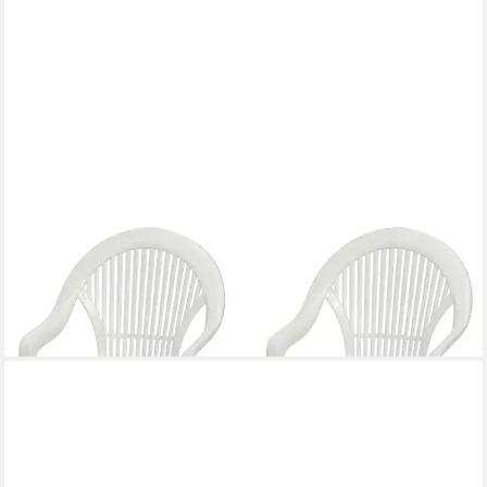
PROGARDEN
Gartensessel Vega
35,52 €
UVP
43,90 €
-19%
in 3-4 Werktagen bei dir