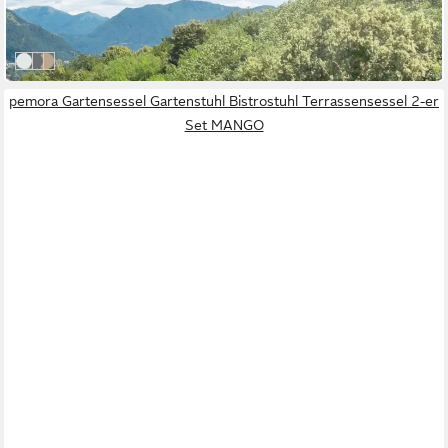
UVP
589,00 €
-17%
in 6-8 Werktagen bei dir
vintage weiß
vintage grau
natur meliert
pemora Gartensessel Gartenstuhl Bistrostuhl Terrassensessel 2-er
Set MANGO