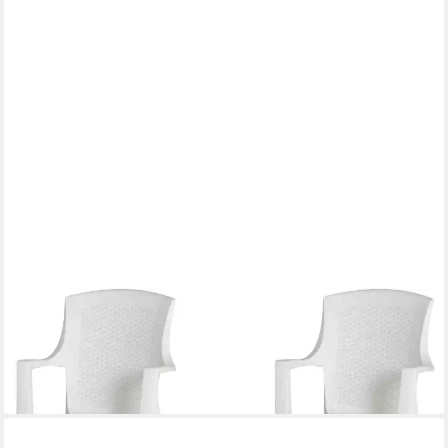
PROGARDEN
Gartensessel Eden
74,18 €
UVP
119,80 €
-38%
in 3-4 Werktagen bei dir