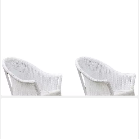
MERXX
Gartensessel Bamberg
235,48 €
UVP
588,90 €
-60%
in 4-5 Werktagen bei dir