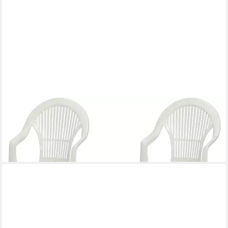
SIENA GARDEN
Gartensessel Vega
59,86 €
UVP
87,80 €
-32%
in 3-4 Werktagen bei dir