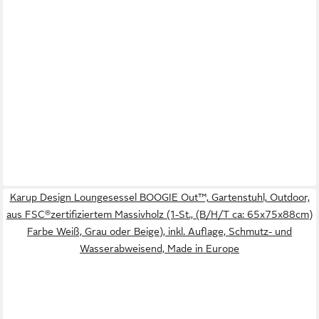
Karup Design Loungesessel BOOGIE Out™, Gartenstuhl, Outdoor,
aus FSC®zertifiziertem Massivholz (1-St., (B/H/T ca: 65x75x88cm)
Farbe Weiß, Grau oder Beige), inkl. Auflage, Schmutz- und
Wasserabweisend, Made in Europe