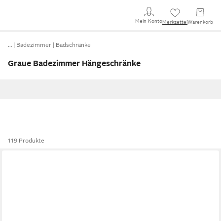
Mein Konto
Merkzettel
Warenkorb
…
Badezimmer
Badschränke
Graue Badezimmer Hängeschränke
119 Produkte