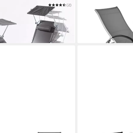
(2)
TECTAKE
e Sonnenliege mit Sonnendach &
Gartenliege Sonnenliege, 2
 set
Rückenlehne, wetterfest
128,99 €
in 2-3 Werktagen bei dir