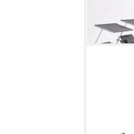
AREBOS
Gartenliege Klappbar
Kopfkissen 120 kg 2er
69,90 €
UVP
119,90 €
-42%
in 2-3 Werktagen bei dir