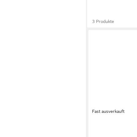
3 Produkte
Fast ausverkauft
ALLIBERT
Gartenliege Jaipur Su
84,75 €
UVP
96,30 €