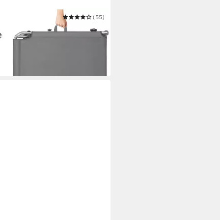
(55)
verstellbare Rückenlehne mit
m