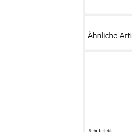
133,25 €
in 3-4 Werktagen bei dir
Ähnliche Arti
Sehr beliebt