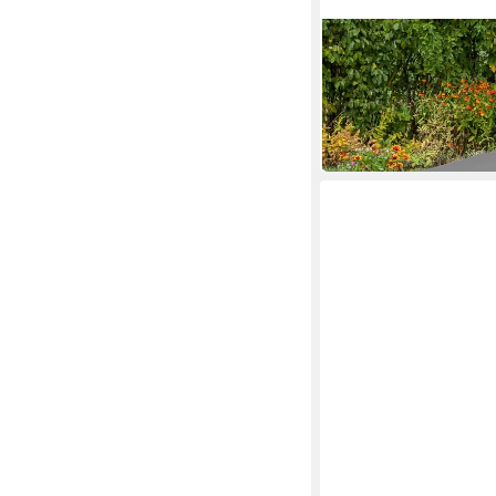
MERXX
Gartenliege
166,42 €
UVP
442,90 €
-62%
in 4-5 Werktagen bei dir