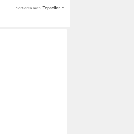
Topseller
Sortieren nach:
Sonnenliege graphit mit
e Liege