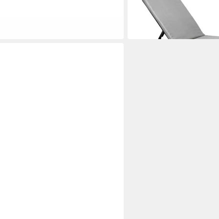
ab 129,95 €
in 2-3 Werktagen bei dir
by Keter – Jaipur – Sonnenbaden in
ttan