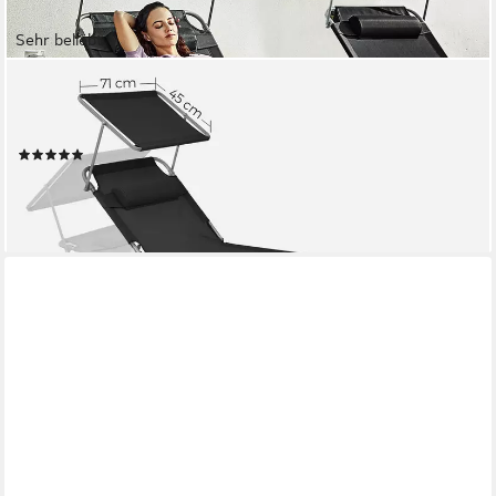
Sehr beliebt
SONGMICS
Gartenliege Große Sonnenliege, 1 St., mit Sonnenschutz,
Kopfstütze und verstellbarer Rückenlehne, bis 150 kg
(115)
ab 55,99 €
UVP
129,99 €
-57%
lieferbar - in 3-4 Werktagen bei dir