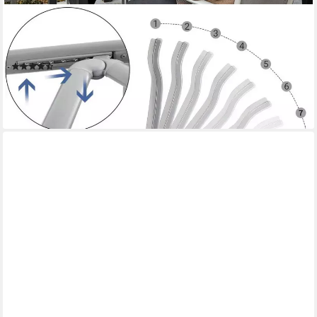
SONGMICS
Gartenstuhl Klappstuhl (2 St), 1er/2er/4er Set, klappbar, mit 8-
fach verstellbarer Rückenlehne
(157)
ab 83,99 €
UVP
135,99 €
-38%
lieferbar - in 3-4 Werktagen bei dir