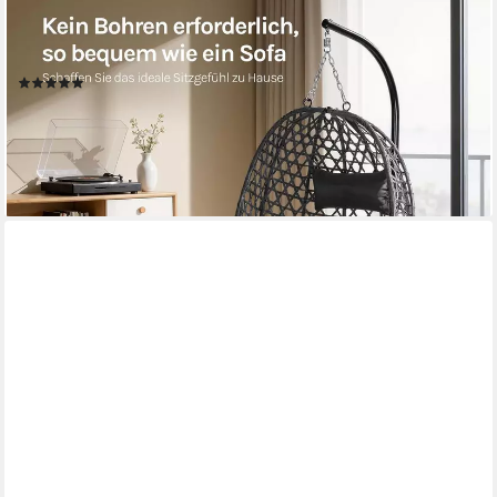
WOLTU
Hängesessel (1-St), mit Kissen und Kopfstütze, bis 150kg
belastbar
(20)
109,19 €
UVP
195,99 €
-44%
lieferbar - in 3-4 Werktagen bei dir