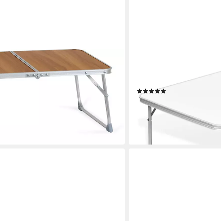
VIDAXL
Mini klappbarer outdoor Gartentisch
Campingstuhl Campingtis
eit (1-St., leicht und handlich mit
Metallrahmen 80 x 60 cm
(1)
f), für Camping, Gartenpartys und
ab 38,99 €
ler Holzoptik
lieferbar - in 4-5 Werktagen be
en bei dir