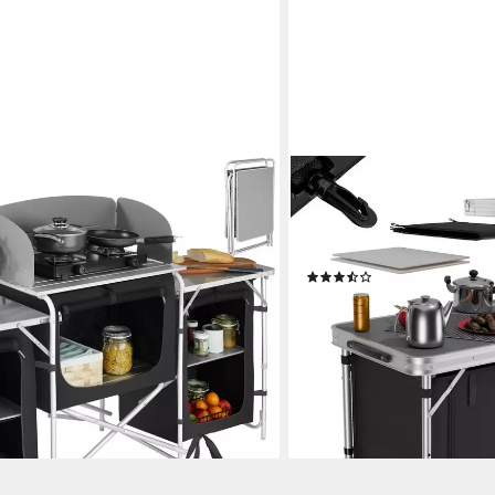
24MOVE
 Küchenzeile XXL wetterfest faltbar
Campingschrank Camping
utz (Faltbare Campingküche, 1-St., in
(faltbar, höhenverstellbar,
stell mit höhenverstellbaren Füßen
Staufächern
(6)
64,99 €
lieferbar - in 2-3 Werktagen be
en bei dir