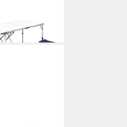
Campingtisch mit 4 Hocker
cm (1 St)
i dir