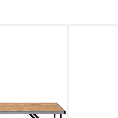
RUTAQIAN
höhenverstellbar klappbar aus MDF,
Klapptisch Faltbarer Camp