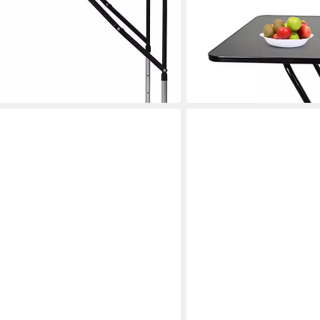
Quadratisch Multifunktionst
Klappbar Gartentisch Essti
Camping, BBQ
59,99 €
UVP
118,99 €
en bei dir
-50%
lieferbar - in 6-7 Werktagen be