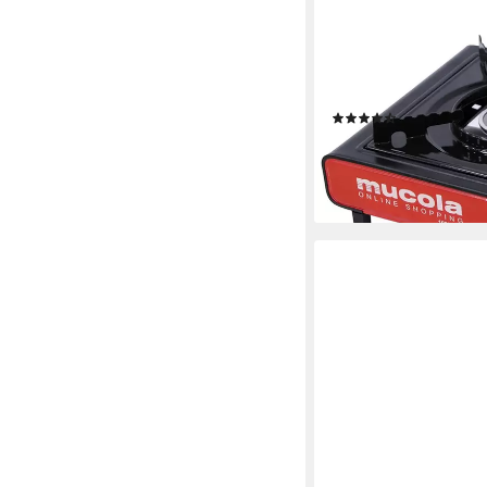
MUCOLA
Campinghocker Campi
Herd Kartuschenkocher
Campingkocher), Pie
(26)
26,80 €
UVP
49,90 €
-46%
lieferbar - in 3-4 Werktag