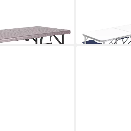
VIDAXL
sch Lumo, Höhenverstellbar und
Campingstuhl Klappbarer 
 cm
Höhenverstellbar 180x60 
ab 83,99 €
lieferbar - in 4-5 Werktagen be
en bei dir