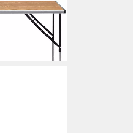
nverstellbar klappbar aus MDF,
i dir