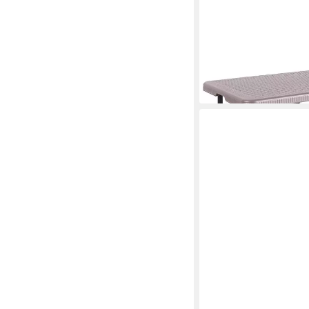
KUBUS
Campingtisch Klappti
Wetterfest, 120 x 60
49,99 €
59,99 €
-17%
lieferbar - in 3-4 Werktag