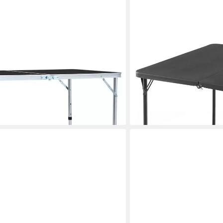
COSTWAY
tisch Klappbar Grau Aluminium
Campingtisch, Klapptisch B
100 kg
61,99 €
UVP
85,99 €
-28%
en bei dir
lieferbar - in 3-4 Werktagen be