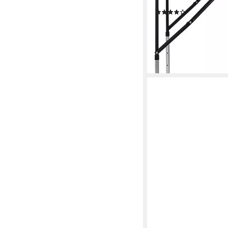
Aluminium Stahl
(9)
29,99 €
UVP
54,99 €
-45%
lieferbar - in 3-4 Werktag