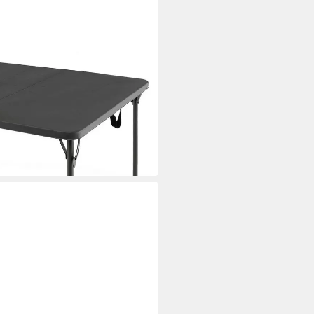
alkontisch für 4 Personen, bis
i dir