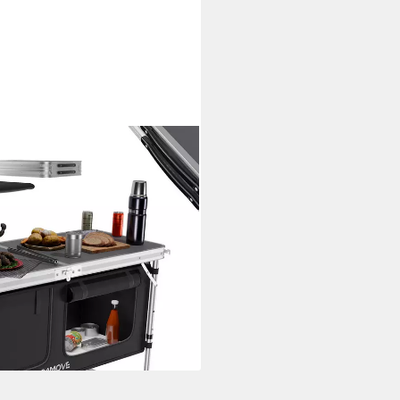
küche PRAIA Outdoorküche Alu
 tragbar) mit Arbeitsplatte und
i dir