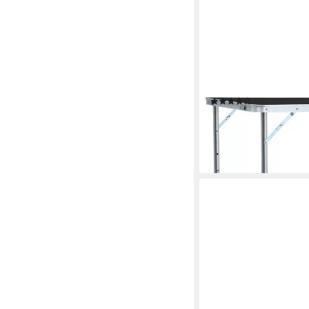
VIDAXL
Campingstuhl Camping
120x60 cm (1 St)
(1)
ab 43,99 €
lieferbar - in 4-5 Werktag