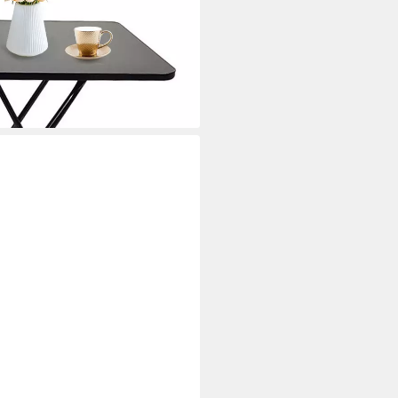
isch (1 x klappbarer Esstisch),
sch für Küche, Garten, Balkon,
i dir