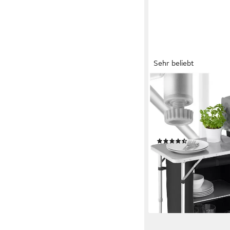
Sehr beliebt
TECTAKE
Campingtisch Outdoor
viel Stauraum Windsch
Schwarz), Aluminiumge
und Arbeitsplatte
(46)
76,99 €
UVP
139,00 €
nur diesen Monat
-45%
lieferbar - in 2-3 Werktag