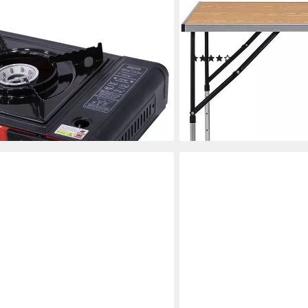
EUGAD
ngkocher mit Koffer Gaskocher
Campingtisch (1-St), höhe
 Gasherd (Stück, 1 St.,
Aluminium Stahl
(9)
zozündung
29,99 €
UVP
54,99 €
-45%
lieferbar - in 3-4 Werktagen be
en bei dir