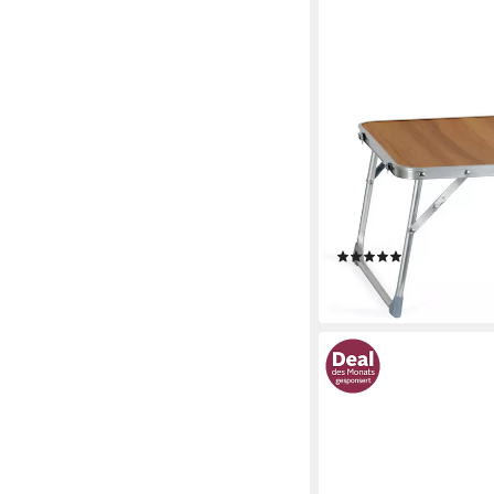
STAGECAPTAIN
Campingtisch MCT-25 
bis zu 50 kg Tragfähigk
praktischem Tragegrif
Wanderabenteuer in ed
(1)
23,89 €
lieferbar - in 2-3 Werktag