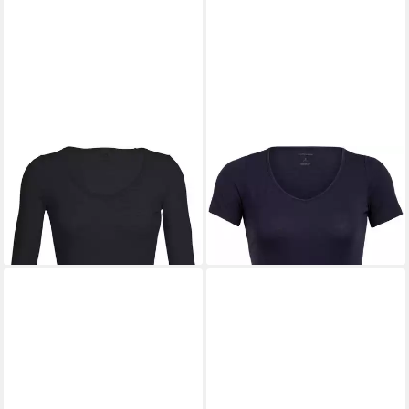
ICEBREAKER
Funktionsshirt
ICEBREAKER
Funktionsshirt
Siren LS Sweetheart Women
Siren SS Sweetheart Women
ab 71,99 €
69,95 €
UVP
79,99 €
-10%