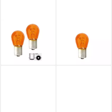
KUMMERT BUSINESS
KUMMERT BUSINESS
Blinker 2x Glühlampe P21W
Blinker Kummert Business
BA15S 21W 12V orange
Glühlampe PY21W 21W 12V
12,50 €
15,00 €
BAU15S Orange
(6,25 €/ 1 Stk)
6,00 €
10,00 €
-17%
-40%
lieferbar - in 4-5 Werktagen bei dir
lieferbar - in 4-5 Werktagen bei dir