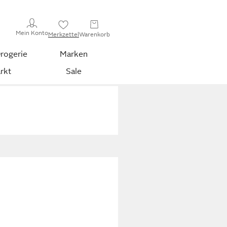
Mein Konto
Merkzettel
Warenkorb
rogerie
Marken
rkt
Sale