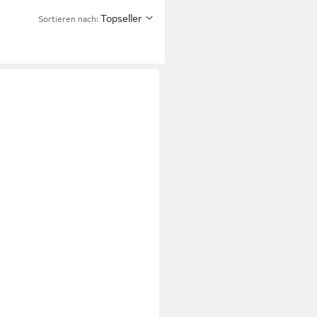
Topseller
Sortieren nach: