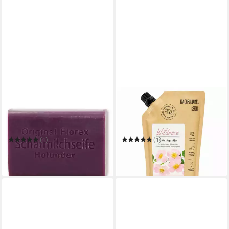
GERLINDE HOFER _ FLOREX
GERLINDE HOFER _ FLOREX
GMBH
GMBH
Handseife Schafmilchseife
Flüssigseife mit biologischer
100g Holunder
Schafmilch 500ml - Wildrose
(1)
(1)
ab 4,30 €
12,90 €
(43,00 €/ 1 kg)
(25,80 €/ 1 l)
in 2-3 Werktagen bei dir
in 2-3 Werktagen bei dir