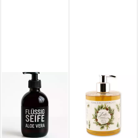
GERLINDE HOFER _ FLOREX
GMBH
Flüssigseife Zirbe 500 ml
12,90 €
(25,80 €/ 1 l)
in 2-3 Werktagen bei dir