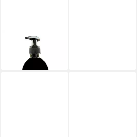
GERLINDE HOFER _ FLOREX
GMBH
Flüssigseife Aloe Vera
14,49 €
(28,98 €/ 1 l)
in 6-8 Werktagen bei dir