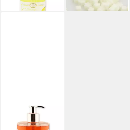
(0,20 €/ 1 Stk)
in 3-4 Werktagen bei dir
GERLINDE HOFER _ FLOREX
GMBH
Flüssigseife Granatapfel
11,49 €