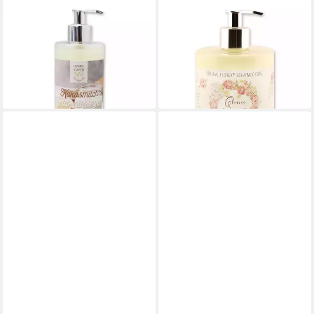
GERLINDE HOFER _ FLOREX
GERLINDE HOFER _ FLOREX
GMBH
GMBH
Flüssigseife 7978FL
Flüssigseife Classic
11,99 €
Kokosmilch
(23,98 €/ 1 l)
9,99 €
in 6-8 Werktagen bei dir
(24,98 €/ 1 l)
in 6-8 Werktagen bei dir