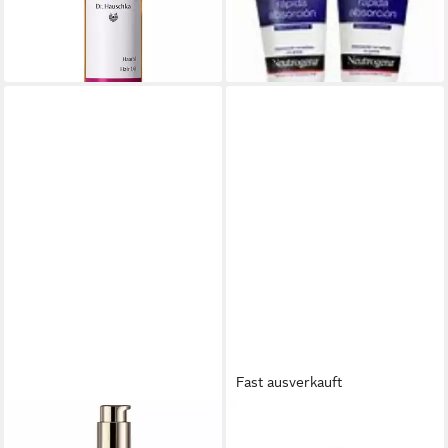
Einziehende Handcreme 2 x
lieferbar - in 9-11 Werktagen bei
ab 11,49 €
dir
(76,60 €/ 1 l)
lieferbar in 2 Wochen
Fast ausverkauft
DR. HAUSCHKA
DR. HAUSCHKA
Haaröl HAIR oil
Nagelpflegecreme