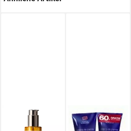
DR. HAUSCHKA
DR. HAUSCHKA
Haaröl Haaröl 75ml
Nagelpflegecreme
ab 21,22 €
Neutrogena Sofort
(282,93 €/ 1 l)