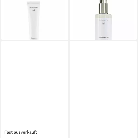
DR. HAUSCHKA
DR. HAUSCHKA
Nagelpflegecreme
Gesichts-Reinigungsmilch
Handcreme
Soothing Cleansing Milk
20,11 €
29,91 €
(402,20 €/ 1 l)
(206,28 €/ 1 l)
lieferbar - in 7-9 Werktagen bei dir
lieferbar - in 7-9 Werktagen bei dir
Fast ausverkauft