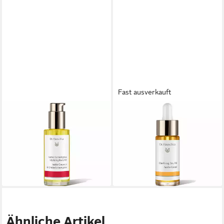
Fast ausverkauft
DR. HAUSCHKA
DR. HAUSCHKA
Körperöl Dr Hauschka Lemon
Körperöl Dr Hauschka
Lemongrass Vitalizing Body
Clarifying Day Oil
36,20 €
Oil
(2.011,11 €/ 1 l)
31,23 €
lieferbar in 2 Wochen
(416,40 €/ 1 l)
lieferbar in 2 Wochen
Ähnliche Artikel