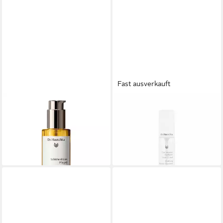
Fast ausverkauft
DR. HAUSCHKA
DR. HAUSCHKA
Körperöl Schlehenblüten
Körperöl Clarifying Intensive
Pflegeöl 75ml
Treatment 01 Specialised
24,60 €
43,70 €
(328,00 €/ 1 l)
(1.092,50 €/ 1 l)
lieferbar - in 7-9 Werktagen bei dir
lieferbar in 4 Wochen