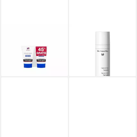
DR. HAUSCHKA
DR. HAUSCHKA
Nagelpflegecreme
Körperpflegemittel
Neutrogena cr.manos duplo
_Regenerierendes Serum
ab 60,67 €
concentrada
(2.022,33 €/ 1 l)
ab 10,41 €
lieferbar - in 7-9 Werktagen bei dir
(104,10 €/ 1 l)
lieferbar in 2 Wochen