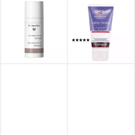
DR. HAUSCHKA
DR. HAUSCHKA
Körperpflegemittel
Nagelpflegecreme
Regenerierendes Öl-Serum
Neutrogena Norwegische
(Regenerierendes Intensiv-
Formel Sichtbar erneuern
Öl-Serum)
Handcreme SPF 20
(1)
ab 71,22 €
14,31 €
(3.561,00 €/ 1 l)
lieferbar - in 9-11 Werktagen bei
(190,80 €/ 1 l)
dir
lieferbar in 2 Wochen