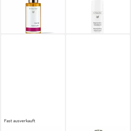
28,89 €
Regeneration Handbalsam
(385,20 €/ 1 l)
ab 30,59 €
lieferbar in 2 Wochen
(611,80 €/ 1 l)
lieferbar - in 9-11 Werktagen bei
dir
Fast ausverkauft