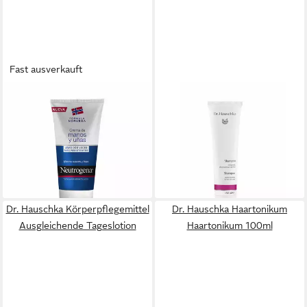
Fast ausverkauft
DR. HAUSCHKA
DR. HAUSCHKA
Nagelpflegecreme
Haarshampoo Shampoo Sanft
Neutrogena cr manos & uñas
reinigendes Shampoo für
13,48 €
Haar und Kopfhaut
(179,73 €/ 1 l)
25,68 €
lieferbar in 2 Wochen
(171,20 €/ 1 l)
lieferbar - in 7-9 Werktagen bei dir
Dr. Hauschka Körperpflegemittel
Dr. Hauschka Haartonikum
Ausgleichende Tageslotion
Haartonikum 100ml