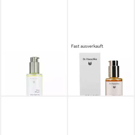
Fast ausverkauft
DR. HAUSCHKA
WALA HEILMITTEL GMBH
Körperöl Rose Nurturing
Massageöl DR.HAUSCHKA
Body Oil
Birken Arnika Pflegeöl
26,60 €
22,18 €
(354,67 €/ 1 l)
(295,73 €/ 1 l)
lieferbar - in 7-9 Werktagen bei dir
lieferbar - in 7-9 Werktagen bei dir