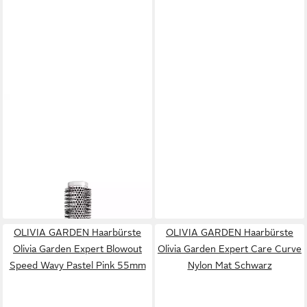
OLIVIA GARDEN
OLIVIA GARDEN
Haarbürste Olivia Garden
Haarbürste Olivia Garden
Essential Blowout Classic
Expert Blowout Shine Wavy
Silber 45mm
Gold/Braun 25mm
23,94 €
22,26 €
37,10 €
lieferbar - in 2-3 Werktagen bei dir
-40%
lieferbar - in 2-3 Werktagen bei dir
OLIVIA GARDEN Haarbürste
OLIVIA GARDEN Haarbürste
Olivia Garden Expert Blowout
Olivia Garden Expert Care Curve
Speed Wavy Pastel Pink 55mm
Nylon Mat Schwarz