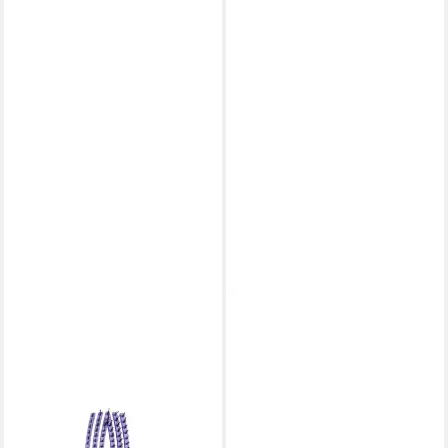
OLIVIA GARDEN
OLIVIA GARDEN
Haarbürste Olivia Garden
Haarbürste Olivia Garden
Fingerbrush Care Iconic
Expert Blowout Straight Wavy
Boar&Nylon Lavender
Gold/Braun 40mm
29,68 €
Medium
lieferbar - in 2-3 Werktagen bei dir
22,57 €
lieferbar - in 2-3 Werktagen bei dir