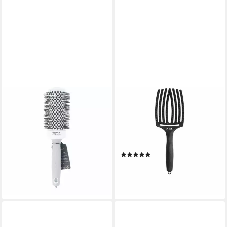
OLIVIA GARDEN
OLIVIA GARDEN
Haarpflege-Set EXPERT
Haarpflege-Set
BLOWOUT SHINE blanco y
FINGERBÜRSTE AUS
gris #45 mm 1 u
WILDLEDER UND NYLON
ab 24,84 €
38,13 €
VOLLSCHWARZ #L 1 u
(1)
-35%
23,05 €
27,13 €
lieferbar - in 2-3 Werktagen bei dir
-15%
lieferbar - in 2-3 Werktagen bei dir