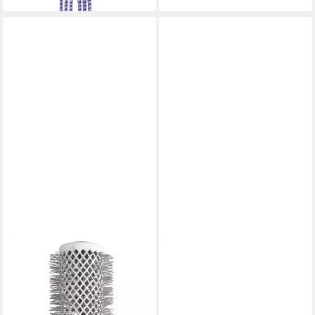
OLIVIA GARDEN
OLIVIA GARDEN
Haarbürste Olivia Garden
Haarbürste Olivia Garden
Expert Blowout Speed ​​Wavy
Expert Blowout Shine Wavy
Weiß/Grau 45 mm
Gold/Braun 55mm