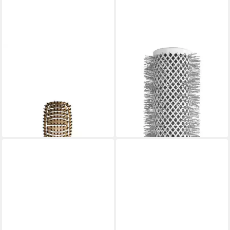
OLIVIA GARDEN
OLIVIA GARDEN
Haarbürste Olivia Garden
Haarbürste Olivia Garden
Expert Care Flex Boar&Nylon
Expert Blowout Speed ​​Wavy
Brown
Weiß/Grau 55 mm
33,39 €
30,19 €
37,10 €
lieferbar - in 2-3 Werktagen bei dir
-10%
lieferbar - in 2-3 Werktagen bei dir