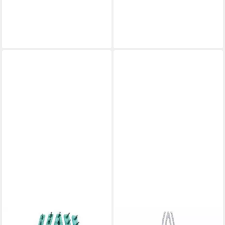
Fingerbrush Care Iconic
Expert Blowout Shine Wavy
Boar&Nylon Schwarz Medium
Gold/Braun 65mm
20,63 €
30,96 €
lieferbar - in 2-3 Werktagen bei dir
lieferbar - in 2-3 Werktagen bei dir
OLIVIA GARDEN
OLIVIA GARDEN