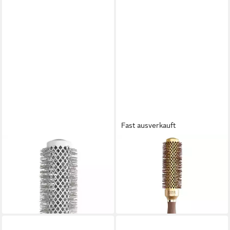
Fast ausverkauft
OLIVIA GARDEN
OLIVIA GARDEN
Haarbürste Olivia Garden
Haarbürste Olivia Garden
Expert Blowout Speed ​​Wavy
Expert Blowout Shine Gold &
Weiß/Grau 35 mm
Brown 35 mm Rundbürste
27,61 €
19,90 €
lieferbar - in 2-3 Werktagen bei dir
lieferbar - in 3-4 Werktagen bei dir