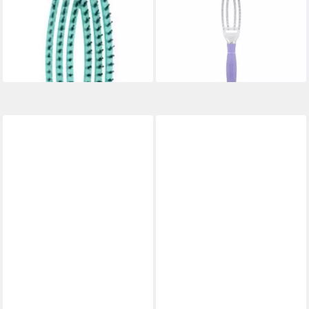
Haarbürste Olivia Garden
Haarpflege-Set
Fingerbrush Care Iconic
FINGERBRUSH small
28,42 €
Boar&Nylon Mint Medium
lieferbar - in 2-3 Werktagen bei dir
21,16 €
lieferbar - in 2-3 Werktagen bei dir