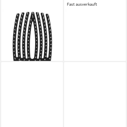
Fast ausverkauft
OLIVIA GARDEN
OLIVIA GARDEN
Haarbürste Olivia Garden
Haarbürste Olivia Garden
Fingerbrush Care Iconic
Essential Care Flex Dickes
Nylon Zwart Large
Haar Eisweiß
29,74 €
20,95 €
29,93 €
lieferbar - in 2-3 Werktagen bei dir
-30%
lieferbar - in 2-3 Werktagen bei dir