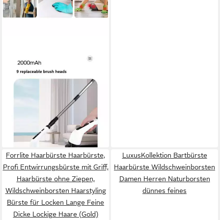
LA CUTE
Reinigungsbürsten-Set
Elektrische Reinigungsbüste
9-in-1 mit Akku, 450 U/min,
Badewannen Duschen Fliesen
27,99 €
Küchenflächen Fenster
UVP
49,99 €
Autoreinigung, (Elektrisches
-44%
lieferbar - in 2-3 Werktagen bei dir
Reinigungsbürsten-Set mit
Akku & Zubehör, 9-teiliges
Forrlite Haarbürste Haarbürste,
LuxusKollektion Bartbürste
Reinigungsset mit
Profi Entwirrungsbürste mit Griff,
Haarbürste Wildschweinborsten
Bürstenaufsätzen &
Haarbürste ohne Ziepen,
Damen Herren Naturborsten
Verlängerung), Kabelloser 9-
Wildschweinborsten Haarstyling
dünnes feines
in-1 Power Spin Scrubber mit
Bürste für Locken Lange Feine
450 U/min & 2500 mAh Akku
Dicke Lockige Haare (Gold)