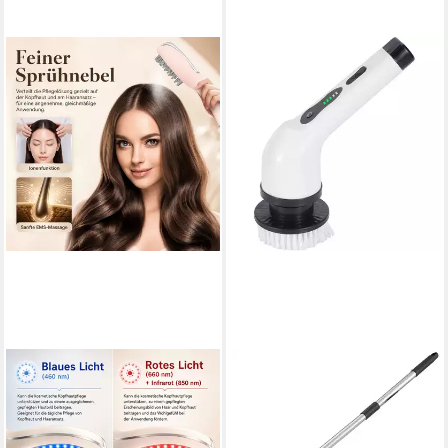
COOL-I ®
SHOP'N SMILE IDEOON
Elektrohaarbürste 5-in-1
Elektro-Oberflächenbürste
Kopfhautpflegebürste-ideal
7,2W Elektrische
zur ergänzenden
Reinigungsbürste mit 9-