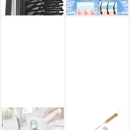
-12%
-40%
lieferbar - in 1-2 Werktagen bei dir
lieferbar - in 4-5 Werktagen bei dir
Reinigungsbürste Rundbürste
24cm Schwarz 1 Stück -
Volumen Föhnbürste,