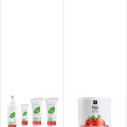
LR
Körperpflegemittel Aloe Vera
Spezial-Pflege Box, 4-tlg.,
Gelkonzentrat, Propolis-
Creme, Notfallspray