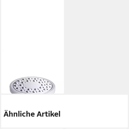
LR
Elektrische
Gesichtsreinigungsbürste
ZeitGard PRO
ab 76,49 €
lieferbar - in 7-9 Werktagen bei dir
Ähnliche Artikel