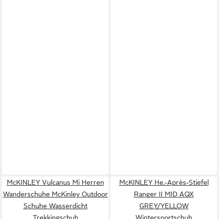
McKINLEY Vulcanus Mi Herren
McKINLEY He.-Après-Stiefel
Wanderschuhe McKinley Outdoor
Ranger II MID AQX
Schuhe Wasserdicht
GREY/YELLOW
Trekkingschuh
Wintersportschuh