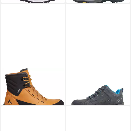
MCKINLEY
He.-Après-Stiefel
MCKINLEY
Avoca AQX Lady
Ranger II HIGH AQ Sneaker
Wanderschuh
ab 89,99 €
ab 69,99 €
UVP
129,99 €
UVP
119,99 €
-31%
-42%