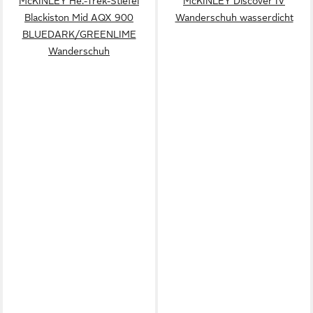
McKINLEY He.-Trek-Stiefel
McKINLEY Discover IV
Blackiston Mid AQX 900
Wanderschuh wasserdicht
BLUEDARK/GREENLIME
Wanderschuh