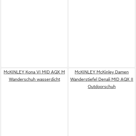
McKINLEY Kona VI MID AQX M
McKINLEY McKinley Damen
Wanderschuh wasserdicht
Wanderstiefel Denali MID AQX II
Outdoorschuh