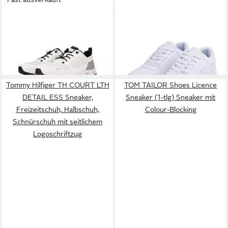
SALAMANDER
Sneaker
CHAMPION
RD18 VINTAGE
Schnürschuh, Freizeitsneaker,
LOW Sneaker
ab 99,90 €
42,79 €
Halbschuh mit Ortholite
Tommy Hilfiger TH COURT LTH
TOM TAILOR Shoes Licence
DETAIL ESS Sneaker,
Sneaker (1-tlg) Sneaker mit
Freizeitschuh, Halbschuh,
Colour-Blocking
Schnürschuh mit seitlichem
Logoschriftzug