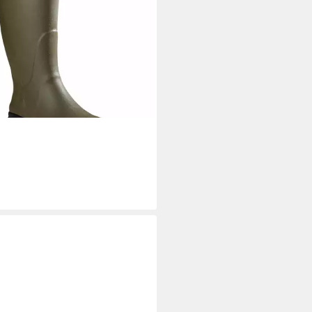
D & FORST
Gummistiefel
ttert Gummistiefel
9 €