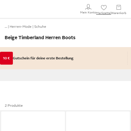
Mein Konto
Merkzettel
Warenkorb
…
Herren-Mode
Schuhe
Beige Timberland Herren Boots
10 €
Gutschein für deine erste Bestellung
2 Produkte