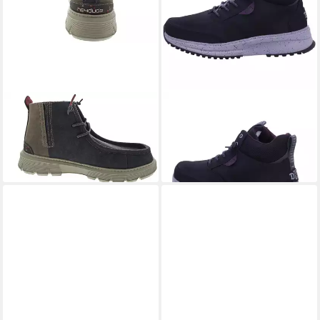
HEY DUDE
Schnürstiefelette
HEY DUDE
42058 00K
80,00 €
UVP
89,95 €
Winterstiefel
93,66 €
-11%
UVP
119,95 €
-22%