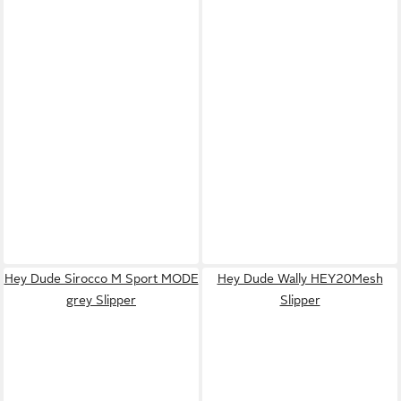
Hey Dude Sirocco M Sport MODE
Hey Dude Wally HEY20Mesh
grey Slipper
Slipper