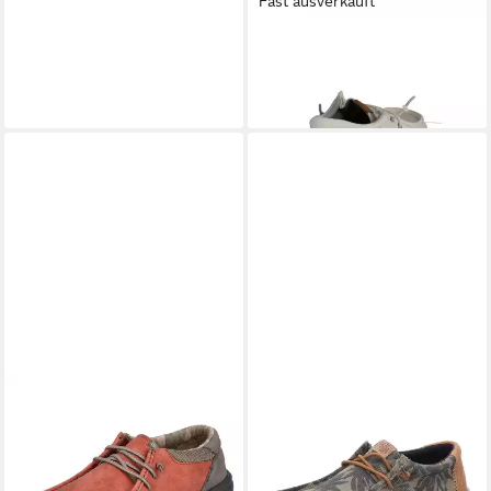
Fast ausverkauft
HEY DUDE
40677-1KA
Sneaker
74,90 €