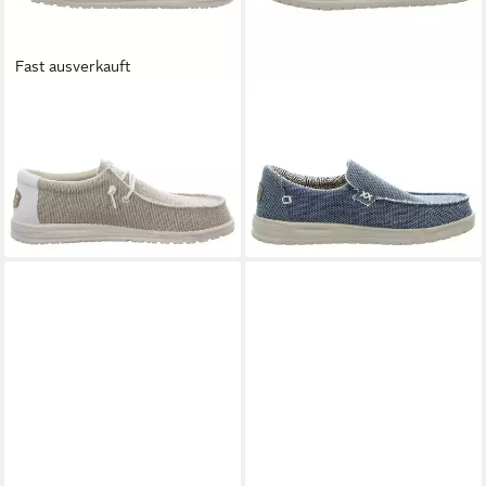
Fast ausverkauft
HEY DUDE
Wally Braided
HEY DUDE
Mikka Braided
Sneaker
Slipper
ab 79,00 €
ab 54,56 €
UVP
69,95 €
-22%