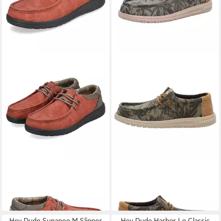
HEY DUDE
Hey Dude Paul
HEY DUDE
Wally Slipper
ab 74,90 €
Slipper
(74,90 €/ 1 Paar)
ab 74,99 €
Hey Dude Sunapee M Slipper
Hey Dude Harbor Lo Classic