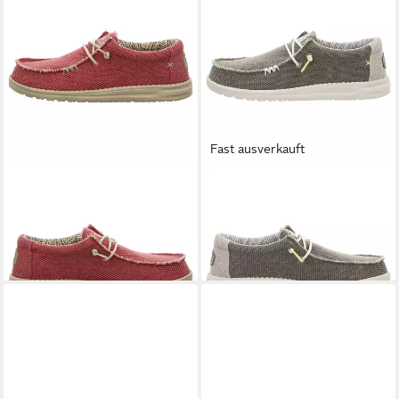
Fast ausverkauft
HEY DUDE
Wally Braided
HEY DUDE
Wally Braided
Sneaker
Sneaker
ab 69,95 €
ab 67,95 €
UVP
79,95 €
-13%