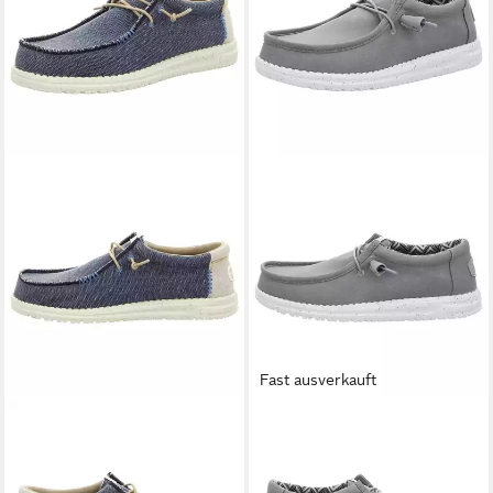
Fast ausverkauft
HEY DUDE
Wally Coastline
HEY DUDE
Wally Stretch
Sneaker
Canvas Sneaker
ab 58,49 €
ab 74,90 €
UVP
74,99 €