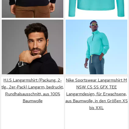
MAN'S WORLD
Poloshirt in
LE JOGGER PERFORMANCE
Pique´ Qualität
Funktionsshirt mit Stehkragen
ab 16,99 €
34,99 €
UVP
19,99 €
und Reißverschluss
-15%
H.I.S Langarmshirt (Packung, 2-
Nike Sportswear Langarmshirt M
tlg., 2er-Pack) Langarm, bedruckt,
NSW CS SS GFX TEE
Rundhalsausschnitt, aus 100%
Langarmdesign, für Erwachsene,
Baumwolle
aus Baumwolle, in den Größen XS
bis XXL