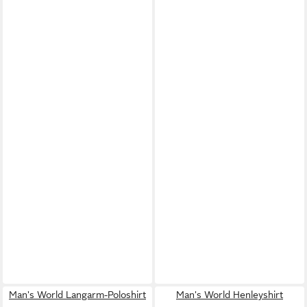
Man's World Langarm-Poloshirt
Man's World Henleyshirt