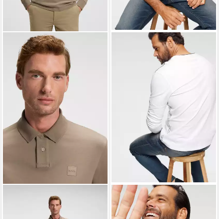
BOSS ORANGE
MAN'S WORLD
Poloshirt Passerby Langarm
Langarmshirt langärmelige,
Regular Fit Langarm Classic
bedruckt,