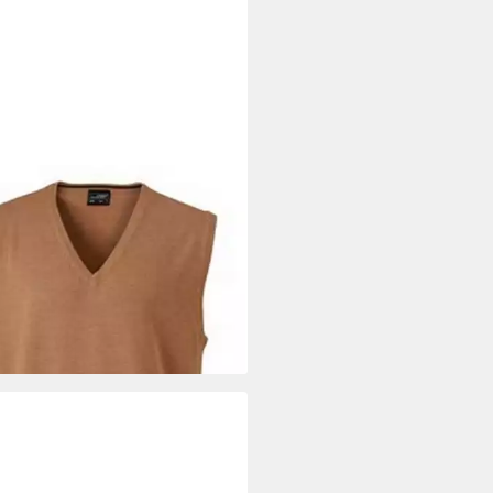
BER
Pullunder JN 657 Herren V-
 Pullunder Leichte Strickqualität
5 €
+5