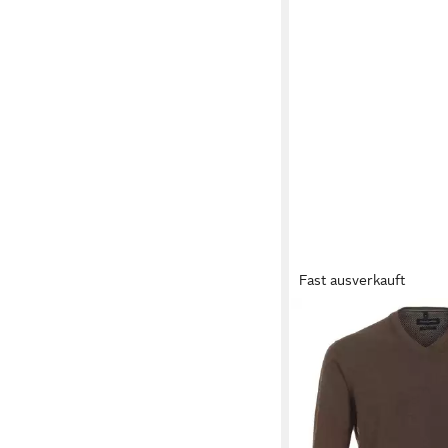
Fast ausverkauft
CASAMODA
Strickpul
CASAMODA Pullover 
ab 37,99 €
UVP
59,99 €
-37%
+47