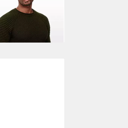
TY NEAL
Strickpullover in
schem Grobstrick-Design
0 €
UVP
99,90 €
%