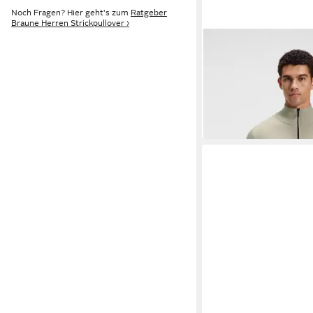
Noch Fragen? Hier geht's zum
Ratgeber
Braune Herren Strickpullover ›
BOSS ORANGE
Rollk
Kanobix Half Zip Cot
ab 79,99 €
Regular fit, Stehkrage
UVP
139,95
Reißverschluss, Ton-i
-43%