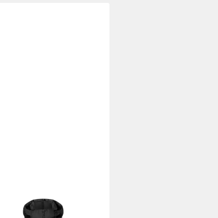
NER FIRE + ICE
Winterjacke
ER Fire + Ice Luka 2 - Herren