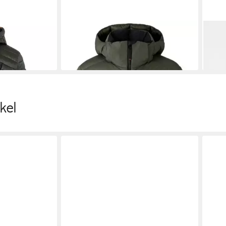
interjacke
BOGNER FIRE + ICE
Skijacke
BOG
495,00 €
ran 3 -
RAD
695,
kel