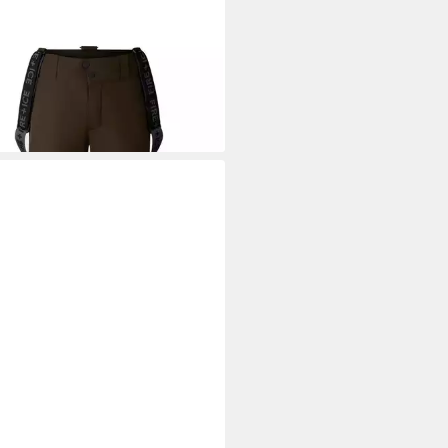
NER FIRE + ICE
Skihose
00 €