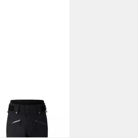
NER FIRE + ICE
Skihose
95 €