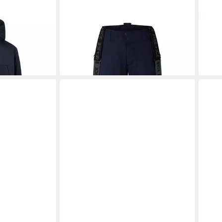
interjacke
BOGNER FIRE + ICE
Skihose
BOG
ab 309,99 €
309,
sper-T -