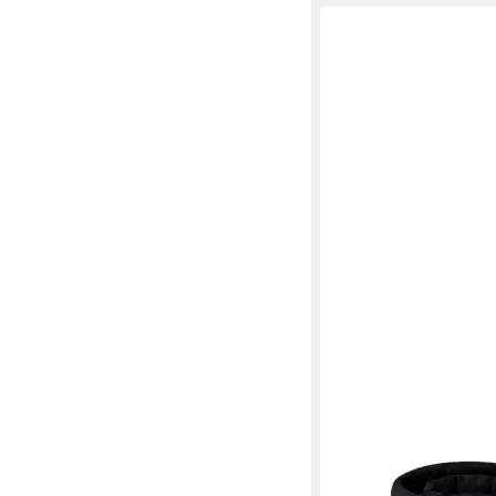
BOGNER FIRE + ICE
W
479,20 €
UVP
599,00 €