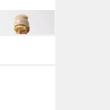
NER FIRE + ICE
Skijacke
EK
00 €