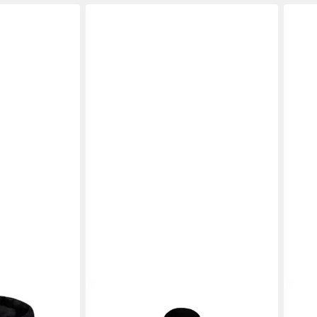
interjacke
BOGNER FIRE + ICE
Skijacke
BOG
399,00 €
BOGN