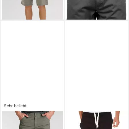
+2
Sehr beliebt
BRUNO BANANI
Bermudas
AMACI&SONS
Sweatshorts
schmale Passform, gerade
INKSTER Sweatshorts