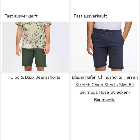
Fast ausverkauft
Fast ausverkauft
ONLY & SONS
Chinoshorts
LINDBERGH
Chinoshorts mit
ONSKAL CHINO 0287
Stretch
ab 15,42 €
ab 42,99 €
SHORTS CS
UVP
29,99 €
UVP
49,95 €
-49%
-14%
Cipo & Baxx Jeansshorts
BlauerHafen Chinoshorts Herren
Stretch Chino Shorts Slim Fit
Bermuda Hose Strecken-
Baumwolle