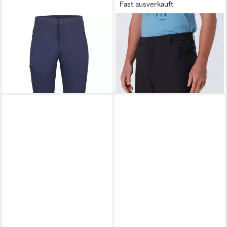
Fast ausverkauft
ICEPEAK
Outdoorhose
ICEPEAK
Caprihose ICEPEAK
Ballard 3/4 Hose (0-tlg)
BALLARD
61,20 €
59,99 €
UVP
80,00 €
-24%