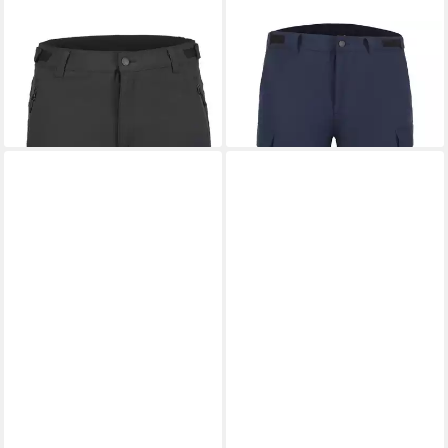
ICEPEAK
Caprihose ICEPEAK
ICEPEAK
Funktionsshorts
BALLARD
ICEPEAK BRASWELL
49,99 €
59,99 €
UVP
59,99 €
-17%