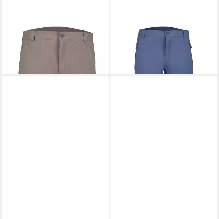
ICEPEAK
Funktionsshorts
ICEPEAK
Funktionsshorts
Short BERWYN
Hose BALLARD
47,49 €
56,99 €