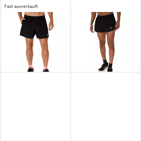
Fast ausverkauft
ASICS
Laufshorts ASICS
ASICS
Laufshorts ASICS
CORE 5IN SHORT
CORE SPLIT SHORT
ab 26,99 €
ab 27,99 €
UVP
35,00 €
UVP
32,00 €
-23%
-13%