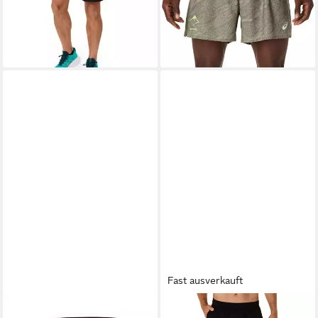
-20%
-30%
Fast ausverkauft
ASICS
Shorts 7in
ASICS
Laufshorts ASICS