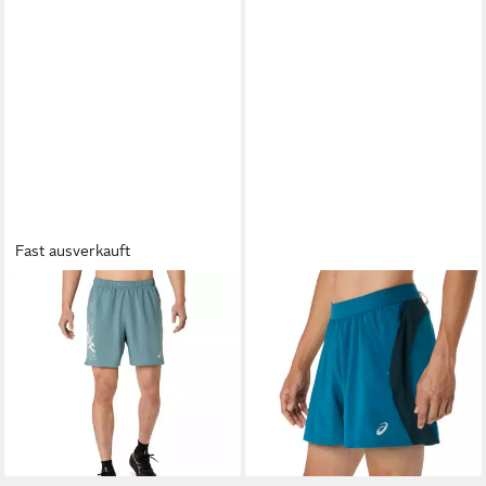
Fast ausverkauft
ASICS
Laufshorts Icon 7In
ASICS
Laufshorts ROAD 5IN
39,95 €
SHORT
ab 31,99 €
UVP
50,00 €
-36%