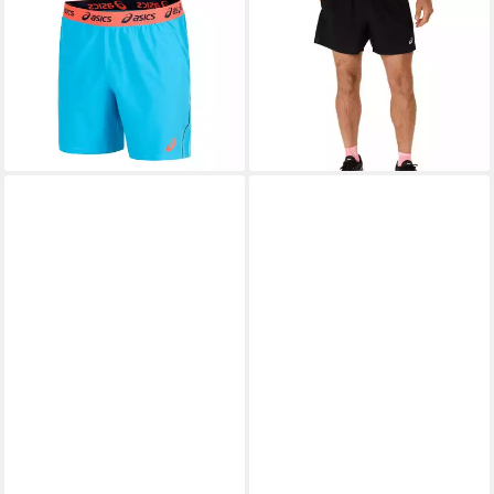
35,40 €
UVP
40,00 €
CORE 5IN SHORT
ab 29,99 €
-12%
UVP
35,00 €
-14%