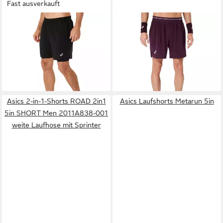
Fast ausverkauft
ASICS
Laufshorts ASICS
ASICS
Shorts Game
54,95 €
CORE 2-N-1 7IN SHORT für
ab 39,99 €
sportliche Aktivitäten, mit
UVP
45,00 €
Seitentaschen
-11%
Asics 2-in-1-Shorts ROAD 2in1
Asics Laufshorts Metarun 5in
5in SHORT Men 2011A838-001
weite Laufhose mit Sprinter