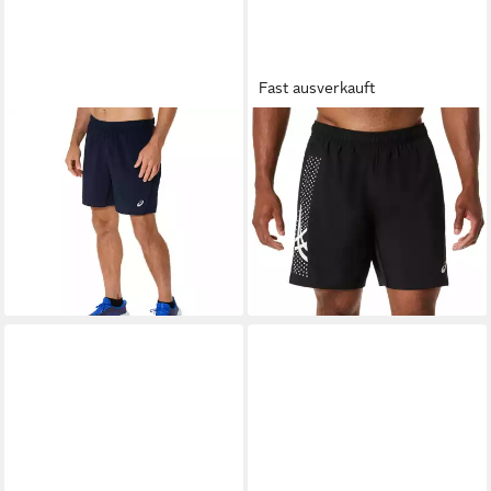
Fast ausverkauft
ASICS
Laufshorts ASICS
ASICS
Laufshorts ICON 7IN
CORE 7IN SHORT
SHORT
ab 28,99 €
ab 26,99 €
UVP
35,00 €
UVP
40,00 €
-17%
-33%