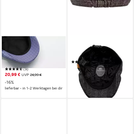
CHILLOUTS
CHILLOUTS
Schiebermütze Samsun Hat
Schiebermütze Jaro Hat
mit feinem Karomuster &
Hoher Wollanteil
(14)
modernem Schnitt
ab 24,99 €
UVP
29,99 €
(9)
20,99 €
UVP
24,99 €
-17%
lieferbar - in 1-2 Werktagen bei dir
-16%
lieferbar - in 1-2 Werktagen bei dir