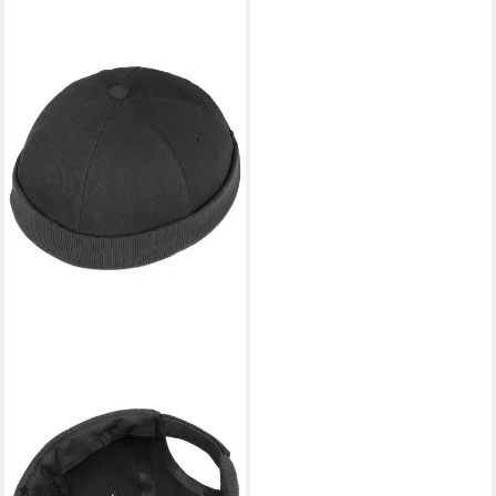
LIPODO
Schiebermütze (1-St)
Dockercap Docker
(16)