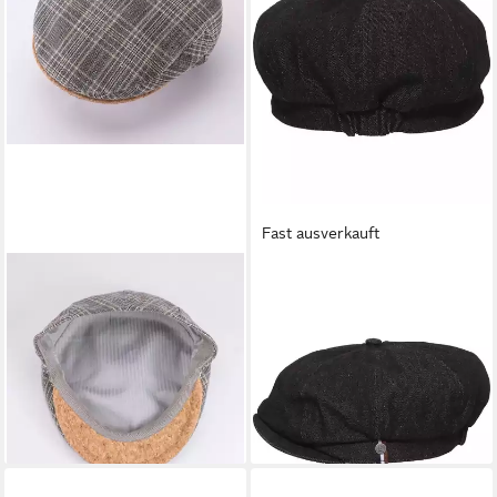
Fast ausverkauft
GUSTAV MÜLLER
BUGATTI
Schiebermütze Schirm aus
Flat Cap bugatti Bakerboy Cap
100 % Kork
im Denim-Look
19,95 €
25,00 €
UVP
29,99 €
UVP
49,95 €
-33%
-50%
lieferbar - in 2-3 Werktagen bei dir
lieferbar - in 2-3 Werktagen bei dir