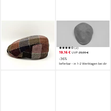
GÖTTMANN
CHILLOUTS
Flat Cap Jackson Flatcap multi
Schiebermütze Alicante Hat
Ohrenklappen
mit feinem Streifenmuster &
75,00 €
moderner Eleganz
lieferbar - in 2-3 Werktagen bei dir
(2)
19,16 €
UVP
29,99 €
-36%
lieferbar - in 1-2 Werktagen bei dir