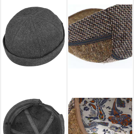
LIPODO
FIEBIG
Schiebermütze (1-St)
Schiebermütze in modernen
Wintermützen Docker
Design aus Schurwolle
(1)
59,99 €
UVP
79,99 €
27,95 €
-25%