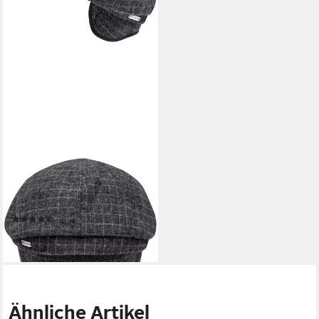
CHILLOUTS
Schiebermütze Ronald Hat
mit komfortablem Innenfutter
(23)
29,99 €
lieferbar - in 1-2 Werktagen bei dir
Ähnliche Artikel