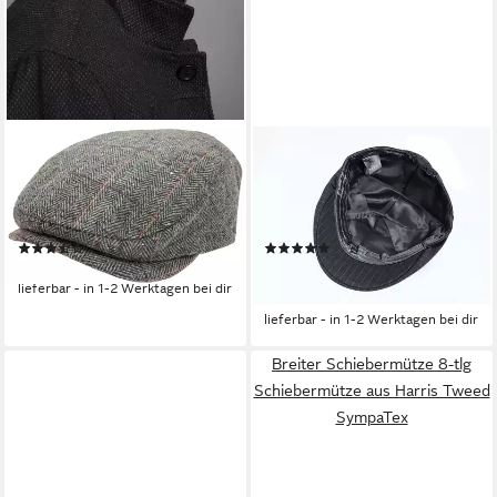
MAN'S WORLD
CHILLOUTS
Schiebermütze stylischer
Schiebermütze Alicante Hat
Winter-Flatcap - wärmend
mit feinem Streifenmuster &
gefütter
moderner Eleganz
(19)
(16)
24,99 €
24,99 €
UVP
29,99 €
lieferbar - in 1-2 Werktagen bei dir
-17%
lieferbar - in 1-2 Werktagen bei dir
Breiter Schiebermütze 8-tlg
Schiebermütze aus Harris Tweed
SympaTex