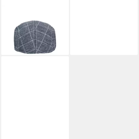
ZEBRO
Schiebermütze
Schiebermütze
22,99 €
lieferbar - in 4-5 Werktagen bei dir