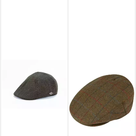
ALAN PAINE
Flat Cap
64,99 €
lieferbar - in 2-3 Werktagen bei dir