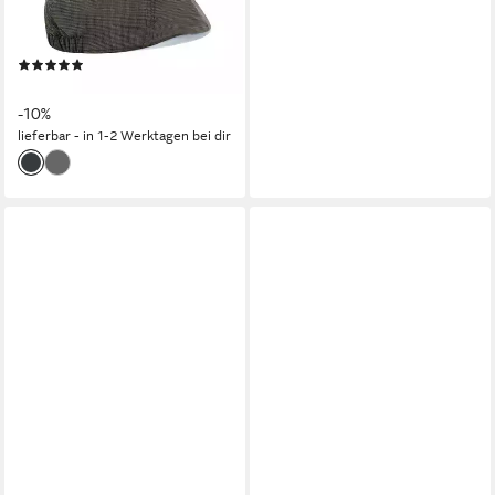
modernem Muster und
Gummizug
(55)
ab 26,99 €
UVP
29,99 €
-10%
lieferbar - in 1-2 Werktagen bei dir