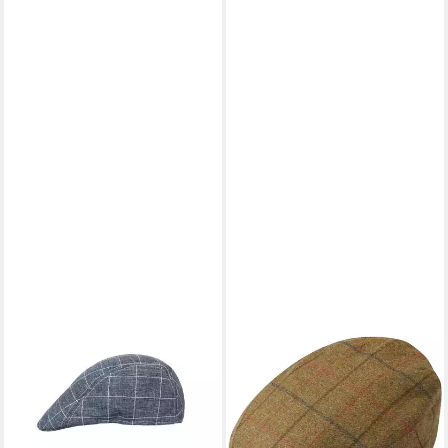
ALAN PAINE
Flat Cap Schildmütze
Combrook
69,99 €
lieferbar - in 2-3 Werktagen bei dir