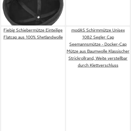
19,95 €
lieferbar - in 2-3 Werktagen bei dir
Fiebig Schiebermütze Einteilige
modAS Schirmmütze Unisex
Flatcap aus 100% Shetlandwolle
1082 Segler Cap
Seemannsmütze - Docker-Cap
Mütze aus Baumwolle Klassischer
Strickrollrand, Weite verstellbar
durch Klettverschluss